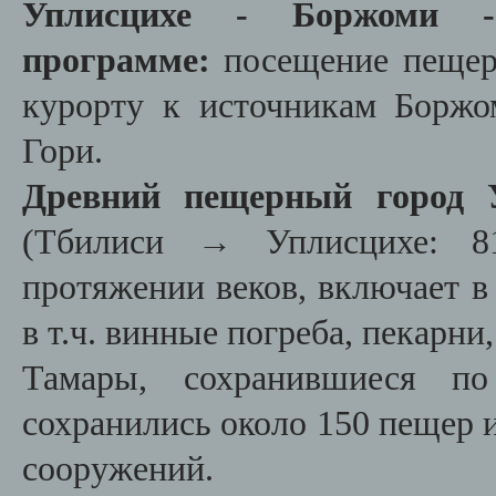
Уплисцихе - Боржоми 
программе:
посещение пещер
курорту к источникам Боржо
Гори.
Древний пещерный
город
(Тбилиси → Уплисцихе: 81
протяжении веков, включает в
в т.ч. винные погреба, пекарни
Тамары, сохранившиеся п
сохранились около 150 пещер 
сооружений.