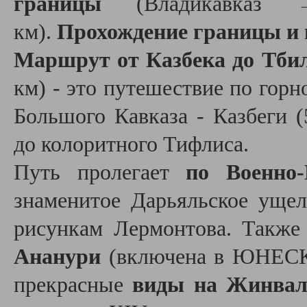
границы
(Владикавказ
км).
Прохождение границы и 
Маршрут от Казбека до Тби
км) - это путешествие по горн
Большого Кавказа - Казбеги 
до колоритного Тифлиса.
Путь пролегает
по Военно-
знаменитое Дарьяльское ущел
рисункам Лермонтова. Такж
Ананури
(включена в ЮНЕСКО
прекрасные
виды на Жинвал