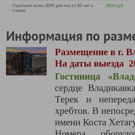
Страховой полис (ВЗР) для лиц от 80 лет и
2800 руб.
старше
Информация по разм
Размещение в г. В
На даты выезда
2
Гостиница «Влад
сердце Владикавк
Терек и неперед
хребтов. В непоср
имени Коста Хетаг
Номера оборуд