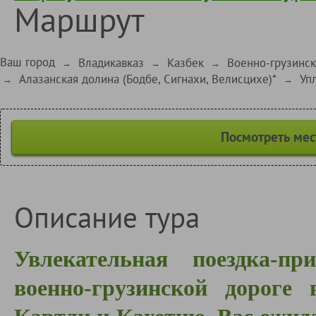
Маршрут
Ваш город
Владикавказ
Казбек
Военно-грузинск
→
→
→
Алазанская долина (Бодбе, Сигнахи, Велисцихе)*
Уп
→
→
Посмотреть мес
Описание тура
Увлекательная поездка-п
военно-грузинской дороге 