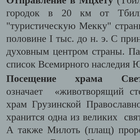
Отправление в Мцхету
(Тби
городок в 20 км от Тбил
"туристическую Мекку" стран
половине I тыс. до н. э. С при
духовным центром страны. 
список Всемирного наследия
Посещение храма
Св
означает
«животворящий ст
храм Грузинской Православн
хранится одна из великих свя
А также Милоть (плащ) прор