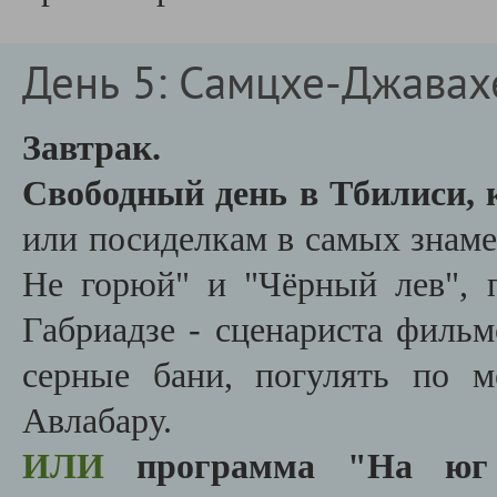
День 5: Самцхе-Джавах
Завтрак.
Свободный день в Тбилиси,
или посиделкам в самых знаме
Не горюй" и "Чёрный лев", п
Габриадзе - сценариста фильм
серные бани, погулять по 
Авлабару.
ИЛИ
программа
"На юг Г