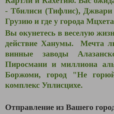
Картли и Кахетию. Вас ожид
- Тбилиси (Тифлис), Джвари 
Грузию и где у города Мцхета
Вы окунетесь в веселую жизн
действие Ханумы. Мечта лю
винные заводы Алазанс
Пиросмани и миллиона алы
Боржоми, город "Не горю
комплекс Уплисцихе.
Отправление из Вашего город