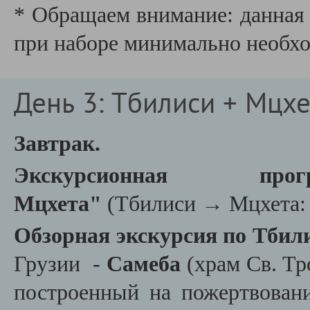
* Обращаем внимание: данная 
при наборе минимально необхо
День 3: Тбилиси + Мцхе
Завтрак.
Экскурсионная п
Мцхета"
(Тбилиси → Мцхета: 
Обзорная экскурсия по Тбил
Грузии -
Самеба
(храм Св. Тр
построенный на пожертвован