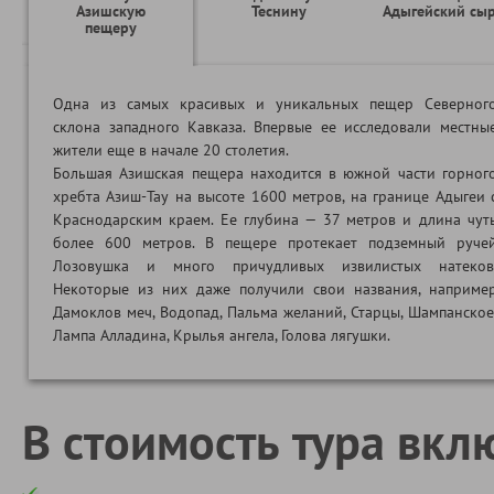
Азишскую
Теснину
Адыгейский сы
пещеру
Одна из самых красивых и уникальных пещер Северног
склона западного Кавказа. Впервые ее исследовали местны
жители еще в начале 20 столетия.
Большая Азишская пещера находится в южной части горног
хребта Азиш-Тау на высоте 1600 метров, на границе Адыгеи 
Краснодарским краем. Ее глубина — 37 метров и длина чут
более 600 метров. В пещере протекает подземный руче
Лозовушка и много причудливых извилистых натеков
Некоторые из них даже получили свои названия, наприме
Дамоклов меч, Водопад, Пальма желаний, Старцы, Шампанское
Лампа Алладина, Крылья ангела, Голова лягушки.
В стоимость тура вкл