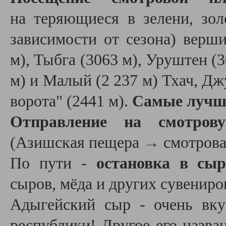
на теряющиеся в зелени, зо
зависимости от сезона) верш
м), Тыбга (3063 м), Уруштен (
м) и Малый (2 237 м) Тхач, Дж
ворота" (2441 м).
Самые лучши
Отправление на смотров
(Азишская пещера
→ смотрова
По пути -
остановка в сыр
сыров, мёда и других сувениро
Адыгейский сыр - очень вку
республики! Другое его назван