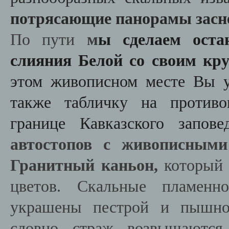
потрясающие панорамы засн
По пути
м
ы сделаем оста
слияния Белой со своим кр
этом живописном месте Вы у
также
табличку на против
границе Кавказского запо
автостопов с живописными
Гранитный каньон,
который 
цветов. Скальные пламенн
украшены пестрой и пышной
словно страж возвышаются