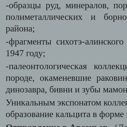
-образцы руд, минералов, по
полиметаллических и борно
района;
-ф
рагменты сихотэ-алинского
1947 году;
-палеонтологическая колле
породе, окаменевшие ракови
динозавра, бивни и зубы мамон
Уникальным экспонатом колле
образование кальцита в форме