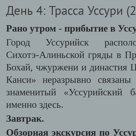
День 4: Трасса Уссури (2
Рано утром - прибытие в Усс
Город Уссурийск расп
Сихотэ‑Алиньской гряды в Пр
Бохай, чжуржени и династия Ц
Канси» неразрывно связаны 
знаменитый «Уссурийский б
именно здесь.
Завтрак.
Обзорная экскурсия по Уссу