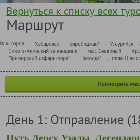
Вернуться к списку всех тур
Маршрут
Ваш город
Хабаровск
Биробиджан*
Уссурийск
→
→
→
Сихотэ-Алинский заповедник
мыс Северный
Арс
→
→
→
Приморский сафари-парк*
Находка*
пляж Шамор
→
→
→
Посмотреть мес
День 1: Отправление (18
Путь Дерсу Узалы. Легенда