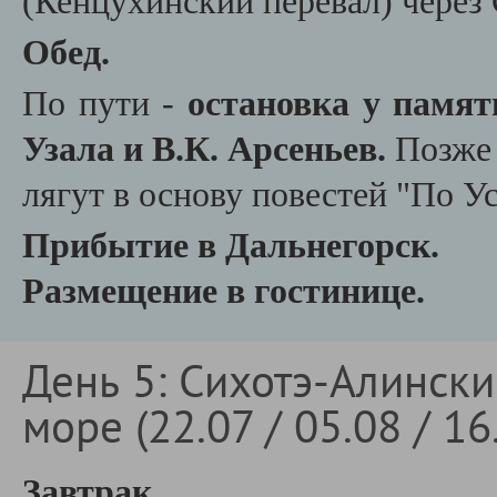
(Кенцухинский перевал) через
Обед.
По пути -
остановка у памят
Узала и В.К. Арсеньев.
Позже 
лягут в основу повестей "По У
Прибытие в Дальнегорск.
Размещение в гостинице.
День 5: Сихотэ-Алинск
море (22.07 / 05.08 / 16
Завтрак.