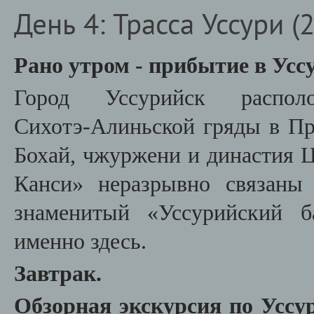
День 4: Трасса Уссури (2
Рано утром - прибытие в Усс
Город Уссурийск расп
Сихотэ‑Алиньской гряды в Пр
Бохай, чжуржени и династия Ц
Канси» неразрывно связаны 
знаменитый «Уссурийский б
именно здесь.
Завтрак.
Обзорная экскурсия по Уссу