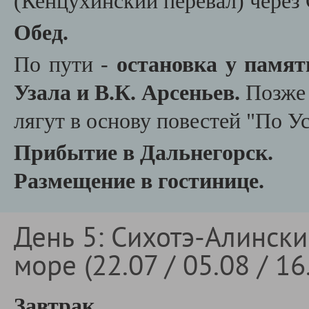
(Кенцухинский перевал) через
Обед.
По пути -
остановка у памят
Узала и В.К. Арсеньев.
Позже 
лягут в основу повестей "По У
Прибытие в Дальнегорск.
Размещение в гостинице.
День 5: Сихотэ-Алинск
море (22.07 / 05.08 / 16
Завтрак.