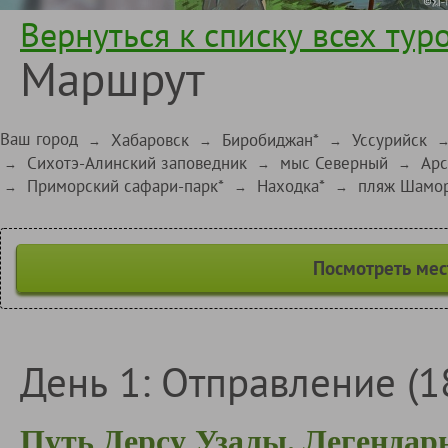
Вернуться к списку всех тур
Маршрут
Ваш город
Хабаровск
Биробиджан*
Уссурийск
→
→
→
Сихотэ-Алинский заповедник
мыс Северный
Арс
→
→
→
Приморский сафари-парк*
Находка*
пляж Шамор
→
→
→
Посмотреть мес
День 1: Отправление (18
Путь Дерсу Узалы. Легенда