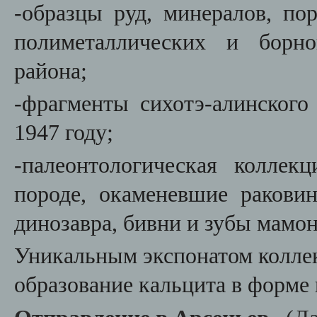
-образцы руд, минералов, по
полиметаллических и борно
района;
-ф
рагменты сихотэ-алинского
1947 году;
-палеонтологическая колле
породе, окаменевшие ракови
динозавра, бивни и зубы мамон
Уникальным экспонатом колле
образование кальцита в форме