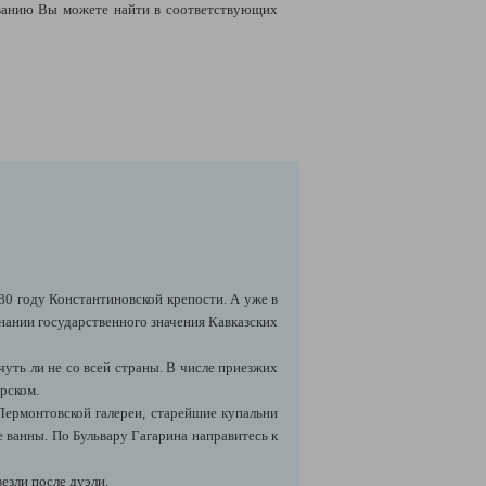
ванию Вы можете найти в соответствующих
80 году Константиновской крепости. А уже в
знании государственного значения Кавказских
чуть ли не со всей страны. В числе приезжих
рском.
Лермонтовской галереи, старейшие купальни
е ванны. По Бульвару Гагарина направитесь к
езли после дуэли.