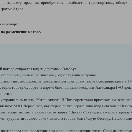
по перелету,
правилам приобретения авиабилетов,
транспортному обслужи
ограммой тура.
в аэропорт.
на размещение в отеле.
й погоде откроется вид на двуглавый Эльбрус.
- старейшему бальнеологическому курорту нашей страны.
тало известно далеко за пределами региона сразу после основания здесь в 17
история города-курорта: в апреле был подписан Рескрипт Александра I «О при
ойства».
устраивались ванны. Жизнь кипела! В Пятигорск стали приезжать на лечение 
ий поэт М.Ю. Лермонтов, чья судьба позже неразрывно будет связана с Пятиго
онтовским местам и знаменитому парку "Цветник", увидите ажурное здание 
ульптуру пятигорского орла - символа города, Китайскую беседку, Пушкински
е поэт провел свои последние дни и сочинил последние стихи. Сюда же его прив