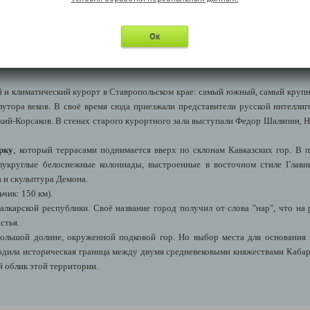
 не так много, а название сохранилось.
но каждый прекрасен по-своему. Под палящим южным солнцем их воды перели
озможность сделать незабываемые кадры!
Ок
десь можно приобрести чай на травах и настоящий карачаевский мёд!
ады → Кисловодск: 30 км).
 и климатический курорт в Ставропольском крае: самый южный, самый крупн
утора веков. В своё время сюда приезжали представители русской интеллиг
ский-Корсаков. В стенах старого курортного зала выступали Федор Шаляпин, 
рку
, который террасами поднимается вверх по склонам Кавказских гор. В
лукруглые белоснежные колоннады, выстроенные в восточном стиле Главн
 и скульптура Демона.
чик: 150 км).
алкарской республики. Своё название город получил от слова "нар", что на
стья.
большой долине, окруженной подковой гор. Но выбор места для основания
одила историческая граница между двумя средневековыми княжествами Кабард
 облик этой территории.