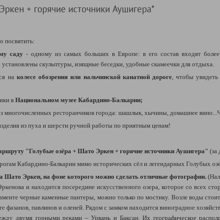
 Эркен + горячие источники Аушигера*
о посвятить:
ому саду
- о
дному из самых больших в Европе: в его состав входят более 
 установлены скульптуры, изящные беседки, удобные скамеечки для отдыха.
ься на
колесе обозрения или нальчинской канатной дороге
, чтобы увидеть
лики в
Национальном музее Кабардино-Балкарии;
из многочисленных ресторанчиков города: шашлык, хычины, домашнее вино...
изделия из пуха и шерсти ручной работы по приятным ценам!
ршруту "Голубые озёра + Шато Эркен + горячие источники Аушигера"
(за
гам Кабардино-Балкарии мимо исторических сёл и легендарных Голубых озё
а Шато Эркен, на фоне которого можно сделать отличные фотографии.
(Нал
ркенова и находится посередине искусственного озера, которое со всех ст
стаменте черные каменные пантеры, можно только по мостику. Возле воды сто
ите фазанов, павлинов и оленей. Рядом с замком находится виноградное хозяйст
ежду двумя горными реками – Урвань и Баксан. Их географическое распол