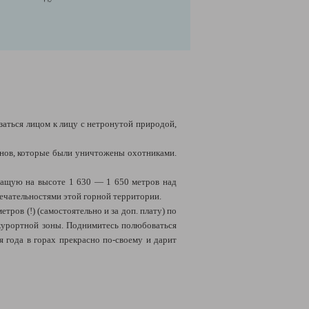
заться лицом к лицу с нетронутой природой,
канов, которые были уничтожены охотниками.
жащую на высоте 1 630 — 1 650 метров над
мечательностями этой горной территории.
ров (!) (самостоятельно и за доп. плату) по
курортной зоны. Поднимитесь полюбоваться
 года в горах прекрасно по-своему и дарит