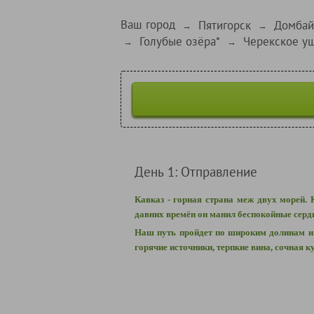
Ваш город
Пятигорск
Домбай
→
→
Голубые озёра*
Черекское у
→
→
День 1: Отправление
Кавказ - горная страна меж двух морей.
давних времён он манил беспокойные серд
Наш путь пройдет по широким долинам и 
горячие источники, терпкие вина, сочная 