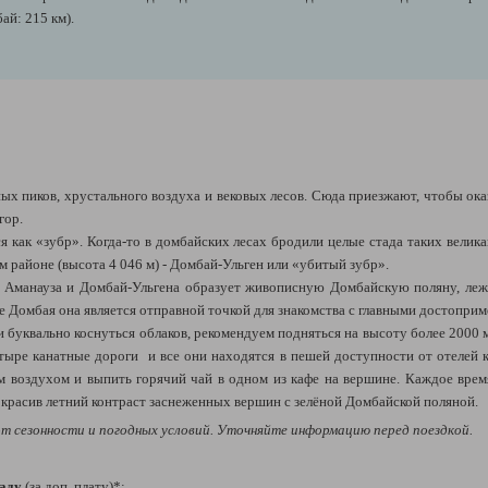
й: 215 км).
ных пиков, хрустального воздуха и вековых лесов. Сюда приезжают, чтобы ока
гор.
я как «зубр». Когда-то в домбайских лесах бродили целые стада таких вели
м районе (высота 4 046 м) - Домбай-Ульген или «убитый зубр».
, Аманауза и Домбай-Ульгена образует живописную Домбайскую поляну, ле
е Домбая она является отправной точкой для знакомства с главными достопри
буквально коснуться облаков, рекомендуем подняться на высоту более 2000 мет
ыре канатные дороги и все они находятся в пешей доступности от отелей 
воздухом и выпить горячий чай в одном из кафе на вершине. Каждое время
 красив летний контраст заснеженных вершин с зелёной Домбайской поляной.
т сезонности и погодных условий. Уточняйте информацию перед поездкой.
паду
(за доп. плату)*: