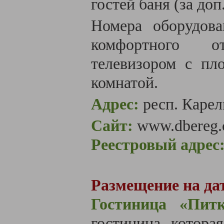
гостей баня (за доп
Номера оборудов
комфортного о
телевизором с пл
комнатой.
Адрес:
р
есп. Карел
Сайт:
www.dbereg
Реестровый адрес
Размещение на дат
Гостиница «Питк
гостиница, котора