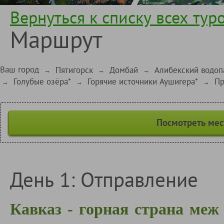
Вернуться к списку всех тур
Маршрут
Ваш город
Пятигорск
Домбай
Алибекский водопа
→
→
→
Голубые озёра*
Горячие источники Аушигера*
Пр
→
→
→
Посмотреть мес
День 1: Отправление
Кавказ - горная страна меж