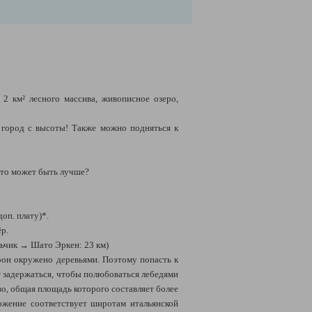
2 км² лесного массива, живописное озеро,
 город с высоты! Также можно подняться к
Что может быть лучше?
доп. плату)*.
ёр.
льчик → Шато Эркен: 23 км)
орон окружено деревьями. Поэтому попасть к
ит задержаться, чтобы полюбоваться лебедями
во, общая площадь которого составляет более
ожение соответствует широтам итальянской