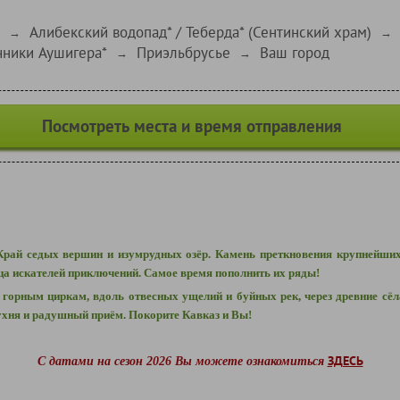
Алибекский водопад* / Теберда* (Сентинский храм)
→
→
чники Аушигера*
Приэльбрусье
Ваш город
→
→
Посмотреть места и время отправления
 Край седых вершин и изумрудных озёр. Камень преткновения крупнейших
ца искателей приключений. Самое время пополнить их ряды!
горным циркам, вдоль отвесных ущелий и буйных рек, через древние сёл
кухня и радушный приём. Покорите Кавказ и Вы!
ЗДЕСЬ
С датами на сезон 2026 Вы можете ознакомиться