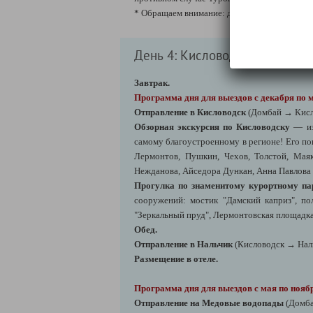
* Обращаем внимание: данная дополнительна
День 4: Кисловодск
Завтрак.
Программа дня для выездов с декабря по 
Отправление в Кисловодск
(Домбай → Кисло
Обзорная экскурсия по Кисловодску
— из
самому благоустроенному в регионе! Его по
Лермонтов, Пушкин, Чехов, Толстой, Маяк
Нежданова, Айседора Дункан, Анна Павлова 
Прогулка по знаменитому курортному па
сооружений: мостик "Дамский каприз", по
"Зеркальный пруд", Лермонтовская площадка
Обед.
Отправление в Нальчик
(Кисловодск → Наль
Размещение в отеле.
Программа дня для выездов с мая по ноя
Отправление на Медовые водопады
(Домба