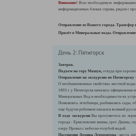
Внимание!
Всю необходимую информацию 
информационных блоках справа, рядом с пр
Отправление из Вашего города. Трансфер 
Прилёт в Минеральные воды. Отправление 
День 2: Пятигорск
Завтрак.
Подъем на гору Машук
,
откуда при хороше
Отправление на экскурсию по Пятигорску
О необыкновенных свойствах местной воды с
1803 г. у Пятигорска началась официальная 
Минеральных Вод и необходимости их устр
Появлялись лечебницы, разбивались сады, об
еще будучи ребенком оказался великий русск
В ходе экскурсии
Вы прогуляетесь по лерм
города - Ермоловские ванны, грот Дианы, ск
озеру Провал с небесно-голубой водой.
Посещение Домика Лермонтова
- места, гд