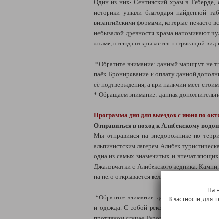
Один из них- Сентинский храм в Теберде, 
историки узнали благодаря найденной та
византийскими формами, которые нечасто вс
небывалой древности храма напоминают чуд
холме, отсюда открывается потрясащий ви
*Обратите внимание: данный маршрут не тр
паёк. Бронирование и оплату данной дополни
её подтверждения, а при наличии мест стоим
* Обращаем внимание: данная дополнительна
Программа дня для выездов с июня по ок
Отправиться в поход к Алибекскому водо
Мы отправимся на внедорожнике по террит
альпинистским лагерем Алибек туристическ
одна из самых знаменитых и впечатляющих 
Джаловчатки с Алибекского ледника. Камни,
на него открывается великолепный вид: купа
На 
*Обратите внимание: данный маршрут не тр
В частности, для
и одежда. С собой рекомендуем взять сух. 
противном случае Туроператор не гарантируе