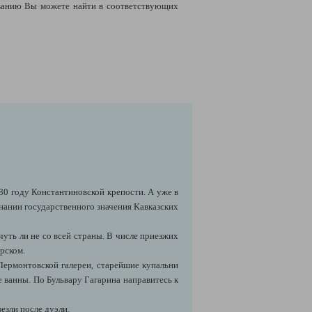
ванию Вы можете найти в соответствующих
80 году Константиновской крепости. А уже в
знании государственного значения Кавказских
чуть ли не со всей страны. В числе приезжих
рском.
Лермонтовской галереи, старейшие купальни
е ванны. По Бульвару Гагарина направитесь к
езли после дуэли.