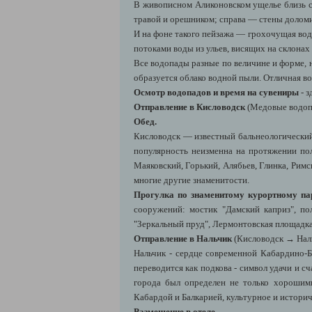
В живописном Аликоновском ущелье близь ск
травой и орешником; справа — стены долом
И на фоне такого пейзажа — грохочущая вод
потоками воды из ульев, висящих на склонах
Все водопады разные по величине и форме, 
образуется облако водной пыли. Отличная 
Осмотр водопадов и время на сувениры
- з
Отправление в Кисловодск
(Медовые водоп
Обед.
Кисловодск — известный бальнеологический
популярность неизменна на протяжении пол
Маяковский, Горький, Алябьев, Глинка, Рим
многие другие знаменитости.
Прогулка по знаменитому курортному па
сооружений: мостик "Дамский каприз", по
"Зеркальный пруд", Лермонтовская площадка
Отправление в Нальчик
(Кисловодск → Наль
Нальчик - сердце современной Кабардино-Б
переводится как подкова - символ удачи и с
города был определен не только хорошим
Кабардой и Балкарией, культурное и истори
Размещение в отеле.