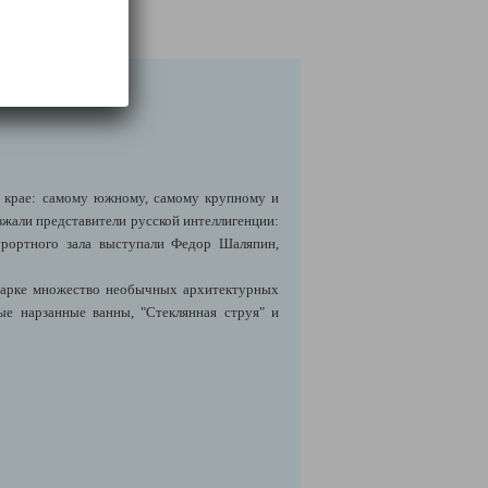
 крае: самому южному, самому крупному и
зжали представители русской интеллигенции:
курортного зала выступали Федор Шаляпин,
 парке множество необычных архитектурных
ые нарзанные ванны, "Стеклянная струя" и