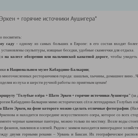
 Эркен + горячие источники Аушигера*
о посвятить:
му саду
- одному из самых больших в Европе: в его состав входят более 
 установлены скульптуры, изящные беседки, удобные скамеечки для отдыха.
ься
на колесе обозрения или нальчинской канатной дороге
, чтобы увидеть
лики
в Национальном музее Кабардино-Балкарии
;
з многочисленных ресторанчиков города: шашлык, хычины, домашнее вино...
изделия из пуха и шерсти ручной работы по приятным ценам!
аршруту "Голубые озёра + Шато Эркен + горячие источники Аушигера"
(за 
огам Кабардино-Балкарии мимо исторических сёл и легендарных Голубых оз
а Шато Эркен, на фоне которого можно сделать отличные фотографии
. (На
ркенова и находится посередине искусственного озера, которое со всех ст
стаменте черные каменные пантеры, можно только по мостику. Возле воды сто
ите фазанов, павлинов и оленей. Рядом с замком находится виноградное хозяйст
ежду двумя горными реками – Урвань и Баксан. Их географическое распол