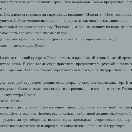
алы Указатель расположились сразу пять водопадов. Только представьте: с
итов.
а. Уже давно за водопадами закрепилось название «Медовые». Получили они ег
 ущелья. Сейчас медоносных диких пчёл здесь не так много, а название сохран
но каждый прекрасен по-своему. Под палящим южным солнцем их воды перели
возможность сделать незабываемые кадры
десь можно приобрести чай на травах и настоящий карачаевский мёд!
ады → Кисловодск: 30 км).
 и климатический курорт в Ставропольском крае: самый южный, самый крупн
утора веков. В своё время сюда приезжали представители русской интеллиг
ский-Корсаков. В стенах старого курортного зала выступали Федор Шаляпин, 
рку
, который террасами поднимается вверх по склонам Кавказских гор. В
лукруглые белоснежные колоннады, выстроенные в восточном стиле Главн
 и скульптура Демона.
чик: 105 км).
алкарской республики. Своё название город получил от слова "нар", что на
частья. Дело в том, что Нальчик расположился небольшой долине, окруженной
и условиями для обороны: именно здесь проходила историческая граница
ческое наследие которых и определило современный облик этой территории.