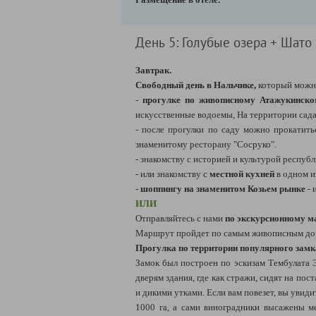
День 5: Голубые озера + Шато
Завтрак.
Свободный день в Нальчике,
который можн
-
прогулке по живописному Атажукинско
искусственные водоемы, На территории сада
- после прогулки по саду можно прокатит
знаменитому ресторану "Сосруко".
- знакомству с историей и культурой респуб
- или знакомству с
местной кухней
в одном и
-
шоппингу на знаменитом Козьем рынке
- 
ИЛИ
Отправляйтесь с нами
по экскурсионному м
Маршрут пройдет по самым живописным дор
Прогулка по территории популярного замк
Замок был построен по эскизам Тембулата Э
дверям здания, где как стражи, сидят на по
и дикими утками. Если вам повезет, вы увид
1000 га, а сами виноградники высажены м