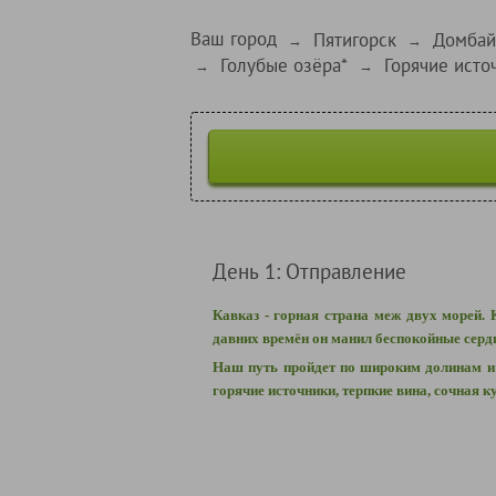
Ваш город
Пятигорск
Домбай
→
→
Голубые озёра*
Горячие исто
→
→
День 1: Отправление
Кавказ - горная страна меж двух морей.
давних времён он манил беспокойные серд
Наш путь пройдет по широким долинам и 
горячие источники, терпкие вина, сочная 