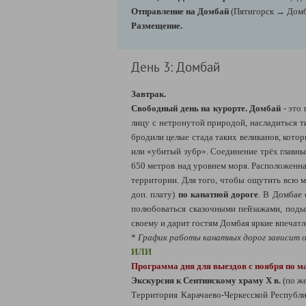
Отправление на Домбай
(Пятигорск → Домба
Размещение.
День 3: Домбай
Завтрак.
Свободный день на курорте.
Домбай
- это 
лицу с нетронутой природой, насладиться т
бродили целые стада таких великанов, кото
или «убитый зубр». Соединение трёх главн
650 метров над уровнем моря. Расположенна
территории. Для того, чтобы ощутить всю м
доп. плату)
по канатной дороге
. В Домбае 
полюбоваться сказочными пейзажами, подыш
своему и дарит гостям Домбая яркие впечат
*
График работы канатных дорог зависит о
ИЛИ
Программа дня для выездов с ноября по м
Экскурсия к Сентинскому храму Х в.
(по же
Территория Карачаево-Черкесской Республи