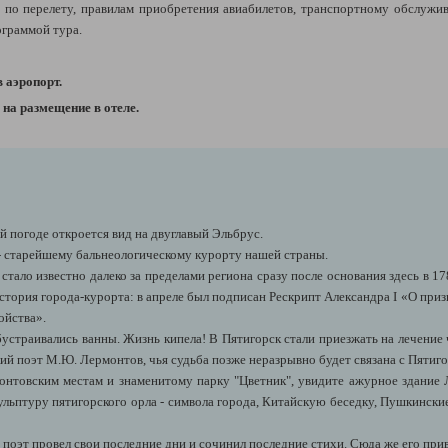
по перелету,
правилам приобретения авиабилетов,
транспортному обслужи
ограммой тура.
в аэропорт.
на размещение в отеле.
й погоде откроется вид на двуглавый Эльбрус.
- старейшему бальнеологическому курорту нашей страны.
тало известно далеко за пределами региона сразу после основания здесь в 17
история города-курорта: в апреле был подписан Рескрипт Александра I «О при
ойства».
устраивались ванны. Жизнь кипела! В Пятигорск стали приезжать на лечение 
ий поэт М.Ю. Лермонтов, чья судьба позже неразрывно будет связана с Пятиго
онтовским местам и знаменитому парку "Цветник", увидите ажурное здание 
ульптуру пятигорского орла - символа города, Китайскую беседку, Пушкински
е поэт провел свои последние дни и сочинил последние стихи. Сюда же его прив