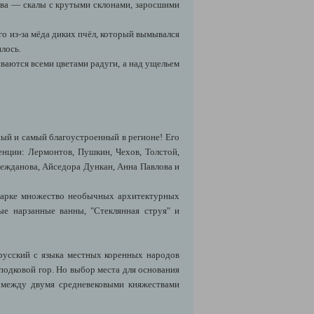
лева — скалы с крутыми склонами, заросшими
о из-за мёда диких пчёл, который вымывался
илось.
ваются всеми цветами радуги, а над ущельем
ый и самый благоустроенный в регионе! Его
енции: Лермонтов, Пушкин, Чехов, Толстой,
Нежданова, Айседора Дункан, Анна Павлова и
 парке множество необычных архитектурных
ые нарзанные ванны, "Стеклянная струя" и
 русский с языка местных коренных народов
 подковой гор. Но выбор места для основания
 между двумя средневековыми княжествами