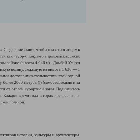
ов. Сюда приезжают, чтобы оказаться лицом к
ся как «зубр». Когда-то в домбайских лесах
ом районе (высота 4 046 м) - Домбай-Ульген
йскую поляну, лежащую на высоте 1 630 — 1
авными достопримечательностями этой горной
более 2000 метров (!) (самостоятельно и за
сти от отелей курортной зоны. Поднимитесь
. Каждое время года в горах прекрасно по-
йской поляной.
мятников истории, культуры и архитектуры.