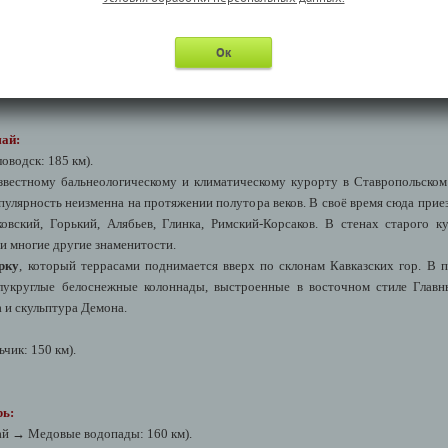
я экскурсия состоится при наборе группы от 10 человек.
Ок
май:
водск: 185 км).
вестному бальнеологическому и климатическому курорту в Ставропольском
пулярность неизменна на протяжении полутора веков. В своё время сюда прие
овский, Горький, Алябьев, Глинка, Римский-Корсаков. В стенах старого 
и многие другие знаменитости.
рку
, который террасами поднимается вверх по склонам Кавказских гор. В
лукруглые белоснежные колоннады, выстроенные в восточном стиле Главн
 и скульптура Демона.
чик: 150 км).
брь:
й → Медовые водопады: 160 км).