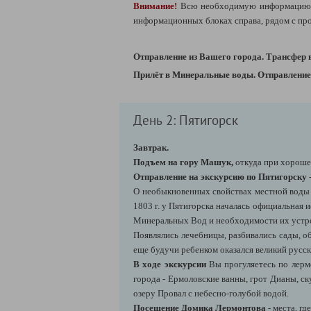
Внимание!
Всю необходимую информацию 
информационных блоках справа, рядом с пр
Отправление из Вашего города. Трансфер 
Прилёт в Минеральные воды. Отправление 
День 2: Пятигорск
Завтрак.
Подъем на гору Машук
,
откуда при хороше
Отправление на экскурсию по Пятигорску
О необыкновенных свойствах местной воды с
1803 г. у Пятигорска началась официальная 
Минеральных Вод и необходимости их устр
Появлялись лечебницы, разбивались сады, об
еще будучи ребенком оказался великий русск
В ходе экскурсии
Вы прогуляетесь по лерм
города - Ермоловские ванны, грот Дианы, ск
озеру Провал с небесно-голубой водой.
Посещение Домика Лермонтова
- места, гд