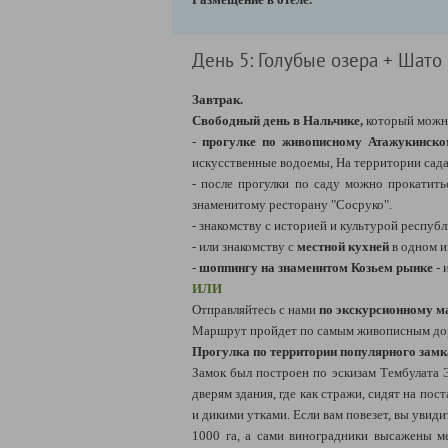
День 5: Голубые озера + Шато
Завтрак.
Свободный день в Нальчике,
который можн
-
прогулке по живописному Атажукинско
искусственные водоемы, На территории сада
- после прогулки по саду можно прокатит
знаменитому ресторану "Сосруко".
- знакомству с историей и культурой респуб
- или знакомству с
местной кухней
в одном и
-
шоппингу на знаменитом Козьем рынке
- 
ИЛИ
Отправляйтесь с нами
по экскурсионному м
Маршрут пройдет по самым живописным дор
Прогулка по территории популярного замк
Замок был построен по эскизам Тембулата Э
дверям здания, где как стражи, сидят на по
и дикими утками. Если вам повезет, вы увид
1000 га, а сами виноградники высажены м