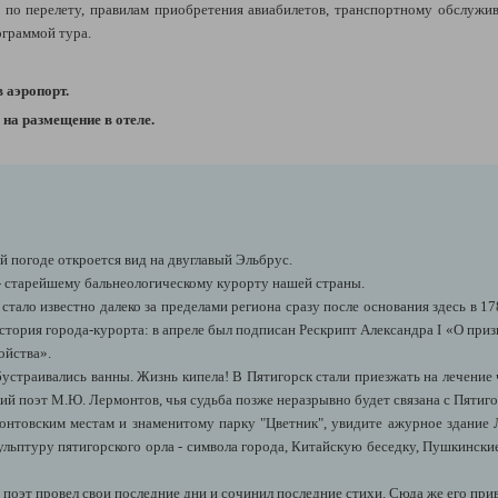
по перелету,
правилам приобретения авиабилетов,
транспортному обслужи
ограммой тура.
в аэропорт.
на размещение в отеле.
й погоде откроется вид на двуглавый Эльбрус.
- старейшему бальнеологическому курорту нашей страны.
тало известно далеко за пределами региона сразу после основания здесь в 17
история города-курорта: в апреле был подписан Рескрипт Александра I «О при
ойства».
устраивались ванны. Жизнь кипела! В Пятигорск стали приезжать на лечение 
ий поэт М.Ю. Лермонтов, чья судьба позже неразрывно будет связана с Пятиго
онтовским местам и знаменитому парку "Цветник", увидите ажурное здание 
ульптуру пятигорского орла - символа города, Китайскую беседку, Пушкински
е поэт провел свои последние дни и сочинил последние стихи. Сюда же его прив