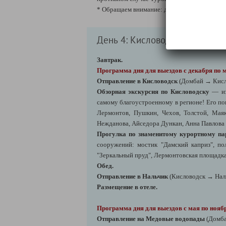
* Обращаем внимание: данная дополнительна
День 4: Кисловодск
Завтрак.
Программа дня для выездов с декабря по 
Отправление в Кисловодск
(Домбай → Кисло
Обзорная экскурсия по Кисловодску
— из
самому благоустроенному в регионе! Его по
Лермонтов, Пушкин, Чехов, Толстой, Маяк
Нежданова, Айседора Дункан, Анна Павлова 
Прогулка по знаменитому курортному па
сооружений: мостик "Дамский каприз", по
"Зеркальный пруд", Лермонтовская площадка
Обед.
Отправление в Нальчик
(Кисловодск → Наль
Размещение в отеле.
Программа дня для выездов с мая по ноя
Отправление на Медовые водопады
(Домба