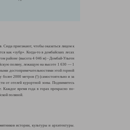
ов. Сюда приезжают, чтобы оказаться лицом к
ся как «зубр». Когда-то в домбайских лесах
ом районе (высота 4 046 м) - Домбай-Ульген
йскую поляну, лежащую на высоте 1 630 — 1
авными достопримечательностями этой горной
более 2000 метров (!) (самостоятельно и за
сти от отелей курортной зоны. Поднимитесь
. Каждое время года в горах прекрасно по-
йской поляной.
мятников истории, культуры и архитектуры.