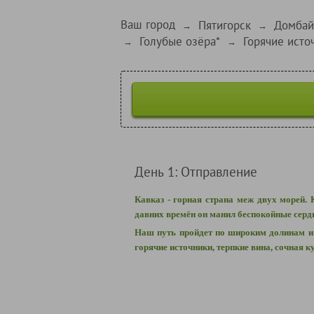
Ваш город
Пятигорск
Домбай
→
→
Голубые озёра*
Горячие исто
→
→
День 1: Отправление
Кавказ - горная страна меж двух морей.
давних времён он манил беспокойные серд
Наш путь пройдет по широким долинам и 
горячие источники, терпкие вина, сочная 