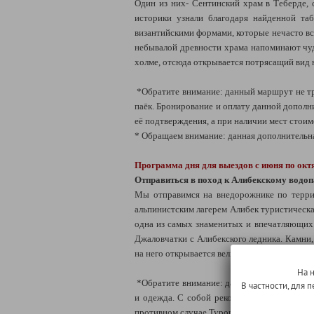
Один из них- Сентинский храм в Теберде, 
историки узнали благодаря найденной та
византийскими формами, которые нечасто вс
небывалой древности храма напоминают чуд
холме, отсюда открывается потрясащий ви
*Обратите внимание: данный маршрут не тр
паёк. Бронирование и оплату данной дополни
её подтверждения, а при наличии мест стоим
* Обращаем внимание: данная дополнительна
Программа дня для выездов с июня по ок
Отправиться в поход к Алибекскому водо
Мы отправимся на внедорожнике по террит
альпинистским лагерем Алибек туристическ
одна из самых знаменитых и впечатляющих 
Джаловчатки с Алибекского ледника. Камни,
на него открывается великолепный вид: купа
На 
*Обратите внимание: данный маршрут не тр
В частности, для
и одежда. С собой рекомендуем взять сух. 
противном случае Туроператор не гарантируе