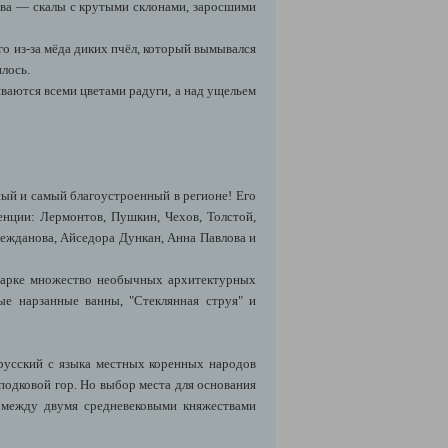
лева — скалы с крутыми склонами, заросшими
о из-за мёда диких пчёл, который вымывался
илось.
ваются всеми цветами радуги, а над ущельем
ый и самый благоустроенный в регионе! Его
енции: Лермонтов, Пушкин, Чехов, Толстой,
Нежданова, Айседора Дункан, Анна Павлова и
 парке множество необычных архитектурных
ые нарзанные ванны, "Стеклянная струя" и
 русский с языка местных коренных народов
 подковой гор. Но выбор места для основания
 между двумя средневековыми княжествами