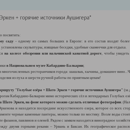
 Эркен + горячие источники Аушигера*
о посвятить:
му саду
- одному из самых больших в Европе: в его состав входят более 
 установлены скульптуры, изящные беседки, удобные скамеечки для отдыха.
ься
на колесе обозрения или нальчинской канатной дороге
, чтобы увидеть
лики
в Национальном музее Кабардино-Балкарии
;
з многочисленных ресторанчиков города: шашлык, хычины, домашнее вино...
изделия из пуха и шерсти ручной работы по приятным ценам!
аршруту "Голубые озёра + Шато Эркен + горячие источники Аушигера"
(за 
огам Кабардино-Балкарии мимо исторических сёл и легендарных Голубых оз
а Шато Эркен, на фоне которого можно сделать отличные фотографии
. (На
ркенова и находится посередине искусственного озера, которое со всех ст
стаменте черные каменные пантеры, можно только по мостику. Возле воды сто
ите фазанов, павлинов и оленей. Рядом с замком находится виноградное хозяйст
ежду двумя горными реками – Урвань и Баксан. Их географическое распол