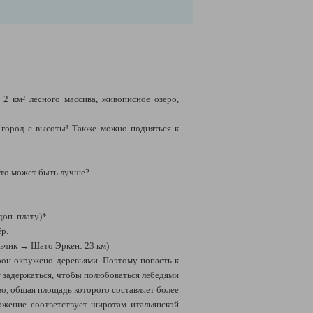
2 км² лесного массива, живописное озеро,
 город с высоты! Также можно подняться к
Что может быть лучше?
доп. плату)*.
ёр.
льчик → Шато Эркен: 23 км)
орон окружено деревьями. Поэтому попасть к
ит задержаться, чтобы полюбоваться лебедями
во, общая площадь которого составляет более
ожение соответствует широтам итальянской