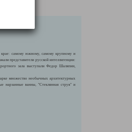
 крае: самому южному, самому крупному и
зжали представители русской интеллигенции:
курортного зала выступали Федор Шаляпин,
 парке множество необычных архитектурных
ые нарзанные ванны, "Стеклянная струя" и