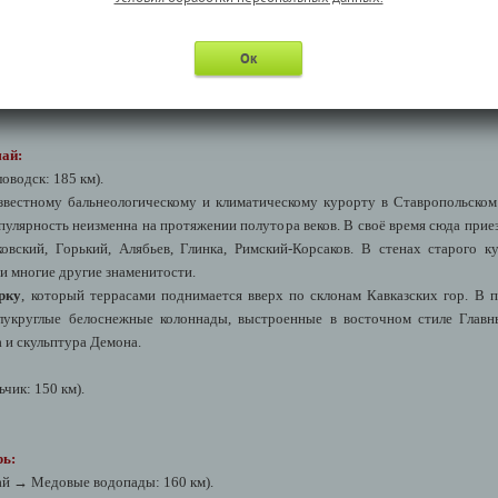
я экскурсия состоится при наборе группы от 10 человек.
Ок
май:
водск: 185 км).
вестному бальнеологическому и климатическому курорту в Ставропольском
пулярность неизменна на протяжении полутора веков. В своё время сюда прие
овский, Горький, Алябьев, Глинка, Римский-Корсаков. В стенах старого 
и многие другие знаменитости.
рку
, который террасами поднимается вверх по склонам Кавказских гор. В
лукруглые белоснежные колоннады, выстроенные в восточном стиле Главн
 и скульптура Демона.
чик: 150 км).
брь:
й → Медовые водопады: 160 км).