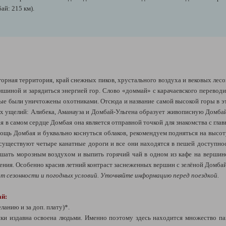
й: 215 км).
горная территория, край снежных пиков, хрустального воздуха и вековых лес
ишиной и зарядиться энергией гор. Слово «доммай» с карачаевского переводит
рые были уничтожены охотниками. Отсюда и название самой высокой горы в эт
ых ущелий: Алибека, Аманауза и Домбай-Ульгена образует живописную Домба
я в самом сердце Домбая она является отправной точкой для знакомства с гл
ощь Домбая и буквально коснуться облаков, рекомендуем подняться на высоту 
существуют четыре канатные дороги и все они находятся в пешей доступно
ать морозным воздухом и выпить горячий чай в одном из кафе на вершине
ления. Особенно красив летний контраст заснеженных вершин с зелёной Домба
т сезонности и погодных условий. Уточняйте информацию перед поездкой.
ай:
ланию и за доп. плату)*.
ки издавна освоена людьми. Именно поэтому здесь находится множество па