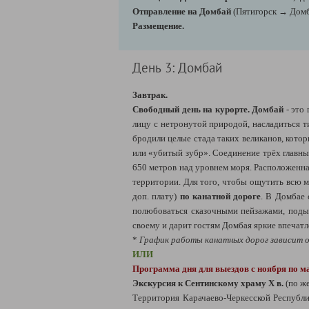
Отправление на Домбай
(Пятигорск → Домба
Размещение.
День 3: Домбай
Завтрак.
Свободный день на курорте.
Домбай
- это 
лицу с нетронутой природой, насладиться т
бродили целые стада таких великанов, кото
или «убитый зубр». Соединение трёх главн
650 метров над уровнем моря. Расположенна
территории. Для того, чтобы ощутить всю м
доп. плату)
по канатной дороге
. В Домбае 
полюбоваться сказочными пейзажами, подыш
своему и дарит гостям Домбая яркие впечат
*
График работы канатных дорог зависит о
ИЛИ
Программа дня для выездов с ноября по м
Экскурсия к Сентинскому храму Х в.
(по же
Территория Карачаево-Черкесской Республи