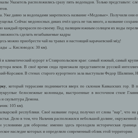
алы Указатель расположились сразу пять водопадов. Только представьте: с
итов.
а. Уже давно за водопадами закрепилось название «Медовые». Получили они ег
 ущелья. Сейчас медоносных диких пчёл здесь не так много, а название сохран
но каждый прекрасен по-своему. Под палящим южным солнцем их воды перели
возможность сделать незабываемые кадры
десь можно приобрести чай на травах и настоящий карачаевский мёд!
ады → Кисловодск: 30 км).
 и климатический курорт в Ставропольском крае: самый южный, самый крупн
утора веков. В своё время сюда приезжали представители русской интеллиг
ский-Корсаков. В стенах старого курортного зала выступали Федор Шаляпин, 
рку
, который террасами поднимается вверх по склонам Кавказских гор. В
лукруглые белоснежные колоннады, выстроенные в восточном стиле Главн
 и скульптура Демона.
чик: 105 км).
алкарской республики. Своё название город получил от слова "нар", что на
частья. Дело в том, что Нальчик расположился небольшой долине, окруженной
и условиями для обороны: именно здесь проходила историческая граница
ческое наследие которых и определило современный облик этой территории.