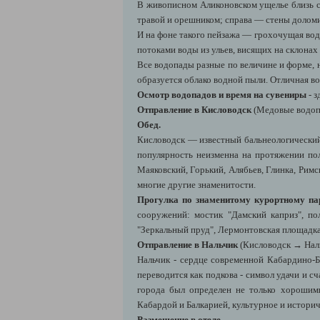
В живописном Аликоновском ущелье близь ск
травой и орешником; справа — стены долом
И на фоне такого пейзажа — грохочущая вод
потоками воды из ульев, висящих на склонах
Все водопады разные по величине и форме, 
образуется облако водной пыли. Отличная 
Осмотр водопадов и время на сувениры
- з
Отправление в Кисловодск
(Медовые водоп
Обед.
Кисловодск — известный бальнеологический
популярность неизменна на протяжении пол
Маяковский, Горький, Алябьев, Глинка, Рим
многие другие знаменитости.
Прогулка по знаменитому курортному па
сооружений: мостик "Дамский каприз", по
"Зеркальный пруд", Лермонтовская площадка
Отправление в Нальчик
(Кисловодск → Наль
Нальчик - сердце современной Кабардино-Б
переводится как подкова - символ удачи и с
города был определен не только хорошим
Кабардой и Балкарией, культурное и истори
Размещение в отеле.