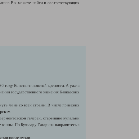
ванию Вы можете найти в соответствующих
80 году Константиновской крепости. А уже в
знании государственного значения Кавказских
чуть ли не со всей страны. В числе приезжих
рском.
Лермонтовской галереи, старейшие купальни
е ванны. По Бульвару Гагарина направитесь к
езли после дуэли.