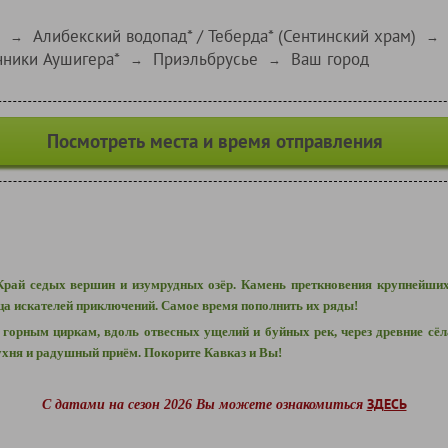
Алибекский водопад* / Теберда* (Сентинский храм)
→
→
чники Аушигера*
Приэльбрусье
Ваш город
→
→
Посмотреть места и время отправления
 Край седых вершин и изумрудных озёр. Камень преткновения крупнейших
ца искателей приключений. Самое время пополнить их ряды!
горным циркам, вдоль отвесных ущелий и буйных рек, через древние сёл
кухня и радушный приём. Покорите Кавказ и Вы!
ЗДЕСЬ
С датами на сезон 2026 Вы можете ознакомиться