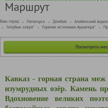
Маршрут
Ваш город
Пятигорск
Домбай
Алибекский водопа
→
→
→
Голубые озёра*
Горячие источники Аушигера*
Пр
→
→
→
Посмотреть мес
Кавказ - горная страна меж
изумрудных озёр. Камень п
Вдохновение великих поэ