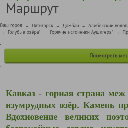
Маршрут
Ваш город
Пятигорск
Домбай
Алибекский водопа
→
→
→
Голубые озёра*
Горячие источники Аушигера*
Пр
→
→
→
Посмотреть мес
Кавказ - горная страна меж
изумрудных озёр. Камень п
Вдохновение великих поэ