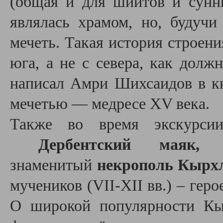
(общая и для шиитов и сунн
являлась храмом, но, будучи
мечеть. Такая история строени
юга, а не с севера, как долж
написал Амри Шихсаидов в кн
мечетью — медресе XV века.
Также во время экскурси
Дербентский маяк,
знаменитый
некрополь Кырх
мучеников (VII-XII вв.) – гер
О широкой популярности Кы