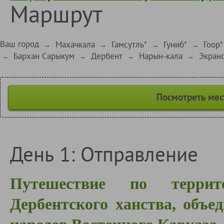
Маршрут
Ваш город
Махачкала
Гамсутль*
Гуниб*
Гоор*
→
→
→
→
Бархан Сарыкум
Дербент
Нарын-кала
Экран
→
→
→
→
Посмотреть мес
День 1: Отправление
Путешествие по террит
Дербентского ханства, объе