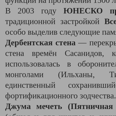
функции на протяжении 1500 л
В 2003 году
ЮНЕСКО при
традиционной застройкой
Вс
особо выделив следующие пам
Дербентская стена
— перекры
стена времён Сасанидов, 
использовалась в оборонит
монголами (Ильханы, Ти
единственный сохранивший
фортификационного зодчества
Джума мечеть (Пятничная 