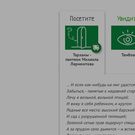
Посетите
Увиди
Тарханы -
Тамбов
пантеон Михаила
Лермонтова
… И если как-нибудь на миг удастс
Забыться, - памятью к недавней ста
Лечу я вольной, вольной птицей;
И вижу я себя ребенком, и кругом
Родные все места: высокий барский
И сад с разрушенной теплицей;
Зеленой сетью трав подернут спящи
А за прудом село дымится – и встаю