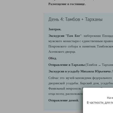
Размещение в гостинице.
День 4: Тамбов + Тарханы
Завтрак.
Экскурсия
"
Там Бог
": набережная Площа
мужского монастыря с единственным правосл
Покровского собора и памятник Тамбовском
Асеевского дворца.
Обед.
Отправление в Тарханы
(Тамбов
→ Тарханы
Экскурсия в усадьбу Михаила Юрьевича 
Сейчас это музей-заповедник федерального
дворянской усадьбы. Барский дом, усадебн
Фамильный некрополь Арсеньевых-Лермонтов
отца поэта; расположенная здесь же мемори
На 
Отправление домой.
В частности, для