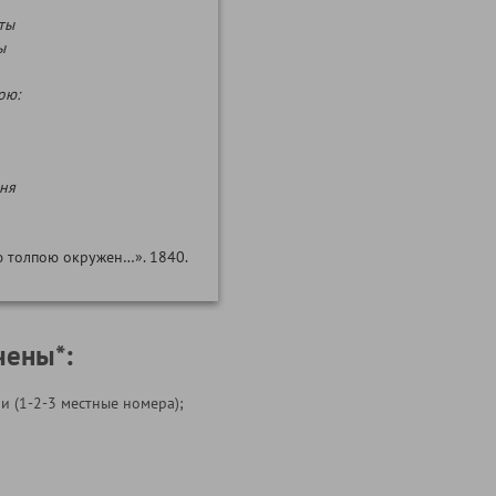
ты
ы
ою:
дня
ю толпою окружен…». 1840.
чены*:
и (1-2-3 местные номера);