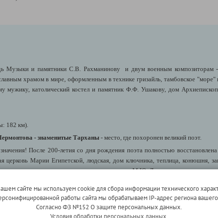
дь Музыки и памятники С.В. Рахманинову и двум военным композиторам - 
авным храмом в мире, оформленным в технике гризайль, тамбовское "море" 
у мужику, католический костел и памятник Ф.Ф. Ушакову, дом Архиепископ
: 182 км).
Лермонтова - знаменитые Тарханы
- место, где похоронен великий поэт.
 значения! После 200-летия со дня рождения поэта полностью восстановлена
ая церковь Марии Египетской, людская, дом ключника, теплица, конюшня, за
ых: часовня-усыпальница, где покоится прах М.Ю. Лермонтова, его матери,
альная церковь Михаила Архистратига, построенная при М.Ю. Лермонтове.
нашем сайте мы используем cookie для сбора информации технического характ
 персонифицированной работы сайта мы обрабатываем IP-адрес региона вашег
Согласно ФЗ №152 О защите персональных данных.
Условия обработки персональных данных.