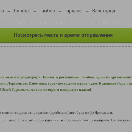
ра
Липецк
Тамбов
Тарханы
Ваш город
→
→
→
→
Посмотреть места и время отправления
их огней город-курорт Липецк и роскошный Тамбов, один из древнейших г
вич Лермонтов. Изюминка тура- посещение парка чудес Кудыкина Гора, где
ий Змей Горыныч, головы которого извергают пламя!
а считается дата отправления (прибытия) автобуса из (в) Ярославля.
по транспортному обслуживанию и особенностям размещения Вы можете 