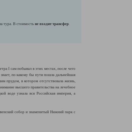
чала тура. В стоимость
не входит трансфер
.
тра I сам побывал в этих местах, после чего
о знает, по какому бы пути пошла дальнейшая
шим прудом, в котором отсутствовала жизнь,
внимание высшего правительства на лечебное
кой воде узнала вся Российская империя, а
ственский собор и знаменитый Нижний парк с