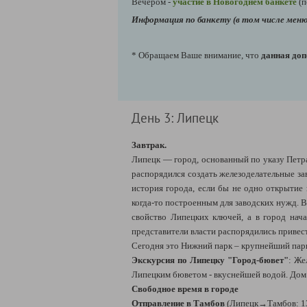
Вечером -
участие в Новогоднем банкете
(п
Информация по банкету (в том числе меню
* Обращаем Ваше внимание, что
данная доп
День 3: Липецк
Завтрак.
Липецк — город, основанный по указу Петра 
распорядился создать железоделательные зав
история города, если бы не одно открытие 
когда-то построенным для заводских нужд. 
свойство Липецких ключей, а в город нача
представители власти распорядились привес
Сегодня это Нижний парк – крупнейший парк
Экскурсия по Липецку "Город-бювет"
: Же
Липецким бюветом - вкуснейшей водой. Дом 
Свободное время в городе
Отправление в Тамбов
(Липецк→Тамбов: 13