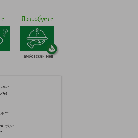
те
Попробуете
Тамбовский мёд
я мне
рине
 дом
й пруд,
т