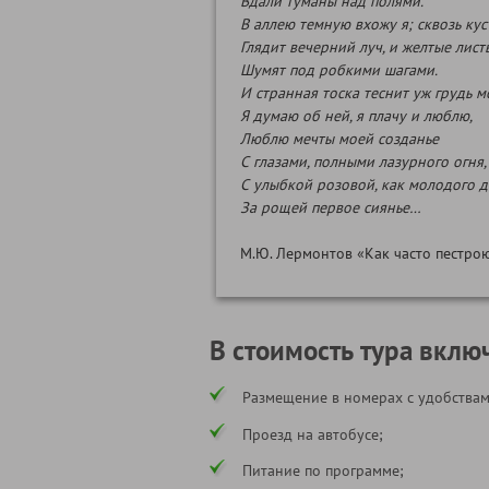
Вдали туманы над полями.
В аллею темную вхожу я; сквозь кус
Глядит вечерний луч, и желтые лист
Шумят под робкими шагами.
И странная тоска теснит уж грудь м
Я думаю об ней, я плачу и люблю,
Люблю мечты моей созданье
С глазами, полными лазурного огня,
С улыбкой розовой, как молодого 
За рощей первое сиянье…
М.Ю. Лермонтов «Как часто пестро
В стоимость тура вклю
Размещение в номерах с удобствам
Проезд на автобусе;
Питание по программе;