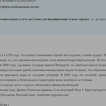
о желанию и за доп.плату)*
) будет опубликована позже
олнительная услуга доступна для бронирования только заранее
, т.е. до на
I в 1703 году. Это центр становления чёрной металлургии, а также курорт: Пе
оды, и с того времени металлургия стала визитной карточкой региона. Но кт
в 1800 году, сделанное уездным врачом Вандером: он заинтересовался боль
Вандер настолько удачно излечивал минеральною водою больных, что обратил 
ли приезжать люди из соседних губерний. В 1805 году об «особой» липец
ти в порядок и облагородить территорию возле целебного источника.
 в городе, место отдыха с бюветами и минеральной водой.
лезная гора, Древне-Успенская церковь, 6-ти метровый Петр I, Христорожде
Плеханова, Верхний парк, "памятник террористам".
0 км.)