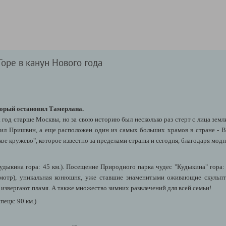
оре в канун Нового года
торый остановил Тамерлана.
 год старше Москвы, но за свою историю был несколько раз стерт с лица земли
ил Пришвин, а еще расположен один из самых больших храмов в стране - В
ое кружево", которое известно за пределами страны и сегодня, благодаря мод
удыкина гора: 45 км.). Посещение Природного парка чудес "Кудыкина" гора
осмотр), уникальная конюшня, уже ставшие знаменитыми оживающие скульп
извергают пламя. А также множество зимних развлечений для всей семьи!
ецк: 90 км.)