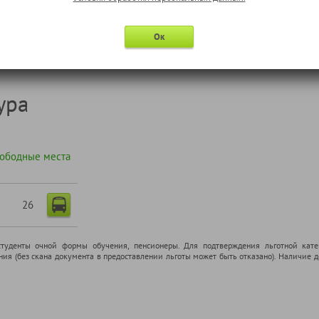
Ок
ура
ободные места
26
cтуденты очной формы обучения, пенсионеры. Для подтверждения льготной кате
ения (без скана документа в предоставлении льготы может быть отказано). Наличие