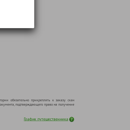
гории обязательно прикреплять к заказу скан
 документа, подтверждающего право на получение
График путешественника