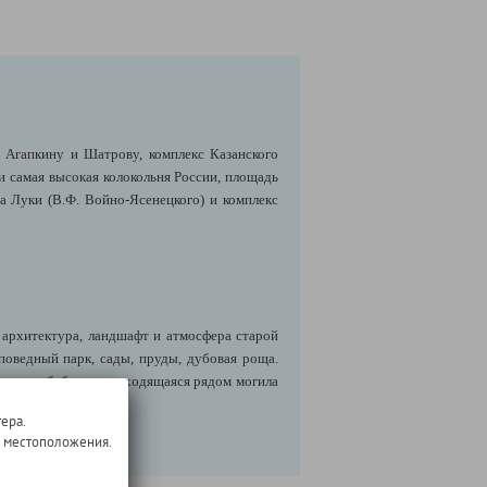
Агапкину и Шатрову, комплекс Казанского
и самая высокая колокольня России, площадь
а Луки (В.Ф. Войно-Ясенецкого) и комплекс
 архитектура, ландшафт и атмосфера старой
поведный парк, сады, пруды, дубовая роща.
 деда и бабушки; находящаяся рядом могила
ера.
о местоположения.