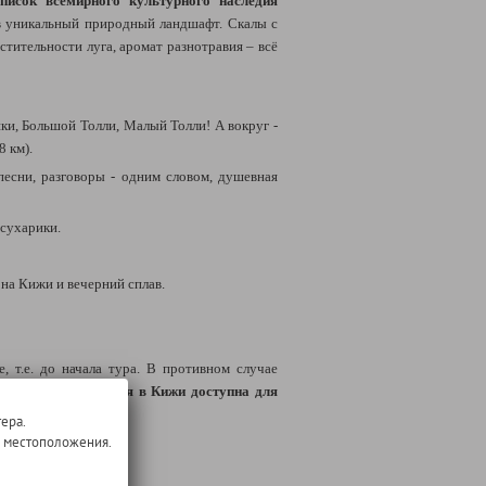
список всемирного культурного наследия
 в уникальный природный ландшафт. Скалы с
тительности луга, аромат разнотравия – всё
ки, Большой Толли, Малый Толли! А вокруг -
8 км).
песни, разговоры - одним словом, душевная
 сухарики.
 на Кижи и вечерний сплав.
 т.е. до начала тура. В противном случае
й.
Важно: Экскурсия в Кижи доступна для
ера.
о местоположения.