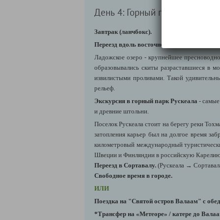
День 4: Горный парк Рускеала 
Завтрак (ланчбокс).
Переезд вдоль восточного побережья Ладо
Ладожское озеро - крупнейшее пресноводное
образовывались скиты разраставшиеся в м
извилистыми проливами.
Такой удивительн
рельеф.
Экскурсия в горный парк Рускеала
- самы
и древние штольни.
Поселок Рускеала стоит на берегу реки Тохм
затопления карьер был на долгое время заб
километровый международный туристически
Швеции и Финляндии в российскую Карелию,
Переезд в Сортавалу.
(Рускеала → Сортавала
Свободное время в городе.
ИЛИ
Поездка на "Святой остров Валаам" с об
*Трансфер на «Метеоре» / катере до Вала