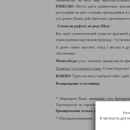
Знаменитые на весь мир многокупольные
ЮНЕСКО.
Места здесь удивительно краси
растущими на них соснами, причудливые в с
это делает Кижи действительно красивым и
- Сплав на рафтах по реке Шуя:
Вас ждёт увлекательный сплав по красивой 
первозданная карельская природа - "острокон
А далее самое вкусное: обед у костра в д
обстановка!
Меню обеда:
уха с зеленью, макароны по-фло
Памятка участникам сплава.
Сплав подходит 
ВАЖНО:
Туристы могут выбрать либо один в
Возвращение в гостиницу.
* Обращаем Ваше внимание, что бронирова
Туроператор не гарантирует её подтвержде
бронирования только заранее!
На 
В частности, для
* Обращаем внимание: данная дополнительна