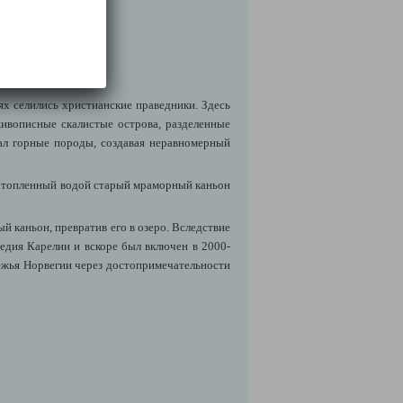
ях селились христианские праведники. Здесь
ивописные скалистые острова, разделенные
шал горные породы, создавая неравномерный
затопленный водой старый мраморный каньон
й каньон, превратив его в озеро. Вследствие
ледия Карелии и вскоре был включен в 2000-
ежья Норвегии через достопримечательности