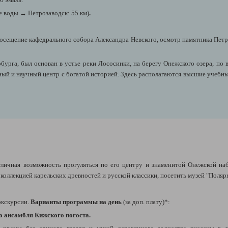
е воды
→ Петрозаводск: 55 км)
.
посещение кафедрального собора Александра Невского, осмотр памятника Петру
бурга, был основан в устье реки Лососинки, на берегу Онежского озера, по в
ый и научный центр с богатой историей. Здесь располагаются высшие учебны
тличная возможность
прогуляться по его центру и знаменитой Онежской на
коллекцией карельских древностей и русской классики, посетить музей "Поляр
экскурсии.
Варианты программы на день
(за доп. плату)*:
о ансамбля Кижского погоста.