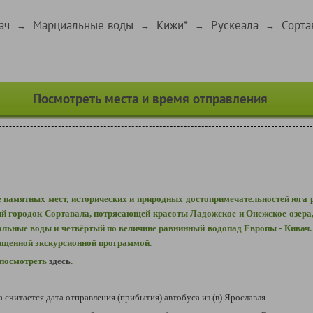
ач
Марциальные воды
Кижи*
Рускеала
Сорта
→
→
→
→
Посмотреть места и время отправления
 памятных мест, исторических и природных достопримечательностей юга 
 городок Сортавала, потрясающей красоты Ладожское и Онежское озера, 
альные воды и четвёртый по величине равнинный водопад Европы - Кивач.
ыщенной экскурсионной программой.
 посмотреть
здесь
.
а считается дата отправления (прибытия) автобуса из (в) Ярославля.