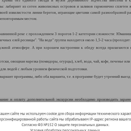
 храмы без единого гвоздя и музей деревянного зодчества внесены в
вы: лабиринт из сотен живописных островов и заливов гармонично сплетен
воей извилистости линии берегов, играющие цветами самой разнообразной рас
 неповторимым местом.
равнинной реке с прохождением 3 порогов 1-2 категории сложности: Юманиш
ечных елей ресницы". "На воде" группа находится около 1,5-2 часа (проходит 
ружной атмосфере. А при хорошем настроении к обеду всегда прилагаются 
тски, овощная нарезка (помидоры, огурцы), хлеб, вода, чай, кофе, печенье или
для людей с любым уровнем физической подготовки.
ариант программы, либо оба варианта, т.е. в программе будет утренний выезд
ние и оплату дополнительной экскурсии необходимо производить заранее,
ния, а при бронировании на месте стоимость будет увеличена на 200 рубле
нашем сайте мы используем cookie для сбора информации технического характ
 персонифицированной работы сайта мы обрабатываем IP-адрес региона вашег
я экскурсия состоится при наборе группы от 10 человек.
Согласно ФЗ №152 О защите персональных данных.
Условия обработки персональных данных.