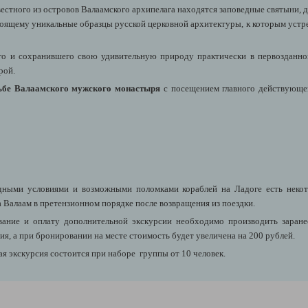
естного из островов Валаамского архипелага находятся заповедные святыни, 
оящему уникальные образцы русской церковной архитектуры, к которым устр
го и сохранившего свою удивительную природу практически в первозданном
рой.
дьбе Валаамского мужского монастыря
с посещением главного действующе
одными условиями и возможными поломками кораблей на Ладоге есть некот
 Валаам в претензионном порядке после возвращения из поездки.
ние и оплату дополнительной экскурсии необходимо производить заранее,
я, а при бронировании на месте стоимость будет увеличена на 200 рублей.
я экскурсия состоится при наборе группы от 10 человек.