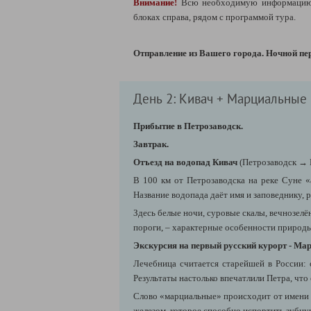
Внимание!
Всю необходимую информацию 
блоках справа, рядом с программой тура.
Отправление из Вашего города. Ночной пе
День 2: Кивач + Марциальные
Прибытие в Петрозаводск.
Завтрак.
Отъезд на водопад Кивач
(Петрозаводск
→ 
В 100 км от Петрозаводска на реке Суне «
Название водопада даёт имя и заповеднику, 
Здесь белые ночи, суровые скалы, вечнозел
пороги, – характерные особенности природы
Экскурсия на первый русский курорт - М
Лечебница считается старейшей в России: 
Результаты настолько впечатлили Петра, чт
Слово «марциальные» происходит от имени б
железом, которое способно испортить зубну