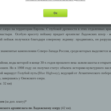
+ Сортавала
Ок
жского озера «Древнее Нево»
(Петрозаводск → Рускеала: 260 км).
 озеро на территории Европы. С глубокой древности в этих отдаленных кра
онастыри. Особую красоту пейзажу придает архипелаг Ладожских шхер - ж
ый пейзаж получился благодаря северному леднику: продвигаясь, он разру
е знаменитые каменоломни Северо-Запада России, среди которых выделяется 
айоки, воды которой в конце 30-х годов прошлого века залили шахты и открыты
рошен. Но в 1998 году он получил статус объекта историко-культурного нас
й маршрут Голубой путь (
Blue Highway)
, ведущий от Атлантического побер
 завершаясь у Онежского озера.
: 32 км)
едом
(за доп. плату)*
амского архипелага по Ладожскому озеру
(42 км).