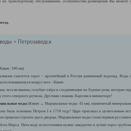
по транспортному обслуживанию, особенностям размещения Вы можете 
реезд.
 воды + Петрозаводск
Кивач: 100 км)
.
алмазна сыплется гора» – крупнейший в России равнинный водопад. Вода 
расположившемуся вокруг него - Кивач.
ёные леса-великаны, голубые озёра и соединяющие их бурные реки, которые п
 этого северного региона. Другими словами, Карелия в миниатюре!
арциальные воды
(Кивач
→ Марциальные воды: 45 км), знаменитый
минеральны
она была основана Петром I в 1719 году! Царь приезжал к целительным ист
о он приказал строить здесь дворцы. Марциальные воды стали первым русским
ога Марса. Пить воду из источников нужно аккуратно и лучше через трубочк
ю эмаль.