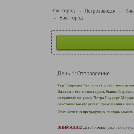
Ваш город
Петрозаводск
Кив
→
→
Ваш город
→
День 1: Отправление
Тур "Карелия" включает в себя посещение
Валаам с его монастырем, бывший финский
созданный по указу Петра I курорт Марци
сочетание комфортного проживания с нас
Фото-отчет из предыдущих поездок можно
ВНИМАНИЕ!
Датой начала (окончания) тур