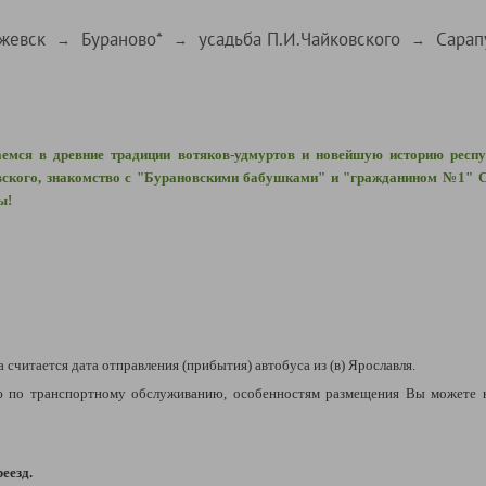
жевск
Бураново*
усадьба П.И.Чайковского
Сарап
→
→
→
жаемся в древние традиции вотяков-удмуртов и новейшую историю респу
ского, знакомство с "Бурановскими бабушками" и "гражданином №1" Са
ы!
а считается дата отправления (прибытия) автобуса из (в) Ярославля.
по транспортному обслуживанию, особенностям размещения Вы можете 
реезд.