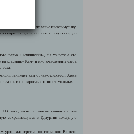
есь у него появилось желание писать музыку.
сь по парку усадьбы, обнимите самую старую
ого парка «Нечкинский», вы узнаете о его
м на красавицу Каму и многочисленные озера
о века.
зиции занимает сам орлан-белохвост. Здесь
 в чем отличие взрослых птиц от молодых и
XIX века; многочисленные здания в стиле
енную сохранившуюся в Удмуртии пожарную
+ урок мастерства по созданию Вашего