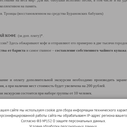
вестными на весь мир! Для вас бабушки исполнят песни, в том числе и на у
коллективом на память.
Св. Троицы (восстановленном на средства Бурановских бабушек)
ЧАЙ КОФЕ
(за доп. плату)*.
оссии?
Здесь обжаривают кофе и отправляют его примерно в две тысячи городов
ства от бариста
и самое главное –
составление собственного чайного купажа
ние и оплату дополнительной экскурсии необходимо производить заранее,
я, а при наличии мест стоимость будет увеличена на 200 рублей.
я экскурсия состоится при наборе группы от 10 человек.
я. Туроператор не гарантирует, что все перечисленные объекты будут доступ
нашем сайте мы используем cookie для сбора информации технического характ
 персонифицированной работы сайта мы обрабатываем IP-адрес региона вашег
Согласно ФЗ №152 О защите персональных данных.
Условия обработки персональных данных.