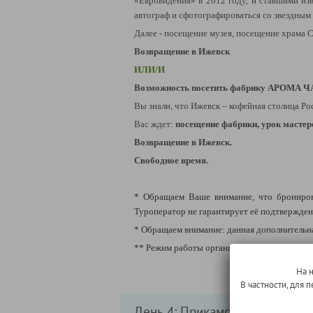
«Евровидения» в 2012 году, и ставшими из
автограф и сфотографироваться со звездным 
Далее - посещение музея, посещение храма 
Возвращение в Ижевск
ИЛИ/И
Возможность посетить ф
абрику АРОМА 
Вы знали, что Ижевск – кофейная столица Р
Вас ждет:
посещение фабрики, урок мастер
Возвращение в Ижевск.
Свободное время.
* Обращаем Ваше внимание, что бронирова
Туроператор не гарантирует её подтверждени
* Обращаем внимание: данная дополнительна
** Режим работы организаций может менятьс
На 
В частности, для
День 4: Прикамская Ривьера