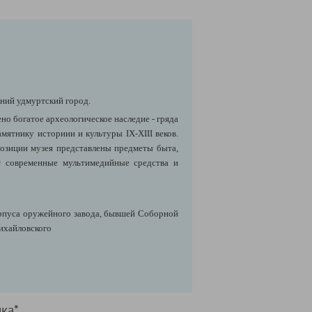
вний удмуртский город.
но богатое археологическое наследие - гряда
ятнику историии и культуры IX-XIII веков.
позиции музея представлены предметы быта,
т современные мультимедийные средства и
орпуса оружейного завода, бывшей Соборной
ихайловского
ика*