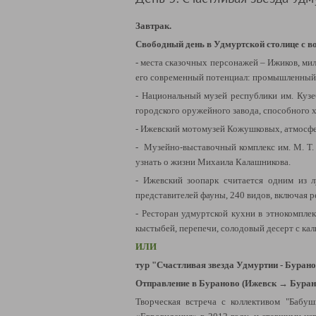
Завтрак.
Свободный день в Удмуртской столице с
в
- места сказочных персонажей – Ижиков, ми
его современный потенциал: промышленный,
-
Национальный музей республики им. Кузе
городского оружейного завода, способного х
-
Ижевский мотомузей Кожушковых
, атмосф
-
Музейно-выставочный комплекс им. М. Т.
узнать о жизни Михаила Калашникова.
-
Ижевский зоопарк
считается одним из л
представителей фауны, 240 видов, включая р
-
Ресторан удмуртской кухни в этнокомпле
кыстыбей, перепечи, солодовый десерт с кал
ИЛИ
тур "Счастливая звезда Удмуртии - Буран
Отправление в Бураново
(Ижевск → Бурано
Творческая встреча с коллективом "Бабуш