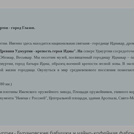
тов - город Глазов.
ртии. Именно здесь находится национальная святыня - городище Иднакар, дре
"Древняя Удмуртия - крепость героя Идны". На
севере Удмуртии сосредоточе
Эбгакар, Весьякар. Мы посетим музей, посвященный городищу Иднакар – пам
муртии, город батыра Идны, образец военной крепости лесной зоны. В экс
ой жизни городища. Окунуться в мир средневекового поселения помогаю
80 км.)
м плотины Ижевского оружейного завода, Площади оружейников, главного к
нумента "Навеки с Россией", Центральной площади, здания Арсенала, Свято-М
муртии - Бурановские бабушки и чайно-кофейная фабр