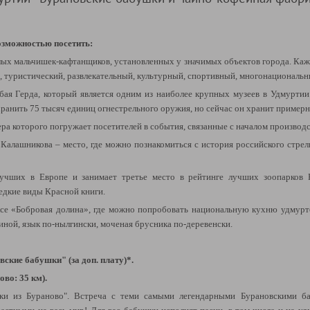
озможностью посетить:
лых мальчишек-кафтанщиков, установленных у значимых объектов города. Ка
 туристический, развлекательный, культурный, спортивный, многонациональн
бая Герда
, который является одним из наиболее крупных музеев в Удмуртии
ранить 75 тысяч единиц огнестрельного оружия, но сейчас он хранит примерн
ера которого погружает посетителей в события, связанные с началом производ
 Калашникова
– место, где можно познакомиться с история российского стре
учших в Европе и занимает третье место в рейтинге лучших зоопарков 
едкие виды Красной книги.
ксе «Бобровая долина»
, где можно попробовать национальную кухню удмурто
иной, язык по-нылгински, моченая брусника по-деревенски.
овские бабушки
" (за доп. плату)*.
во: 35 км).
ки из Бураново"
. Встреча с теми самыми легендарными Бурановскими 