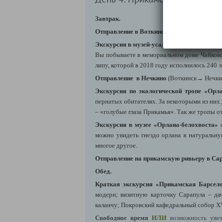
Завтрак.
Отправление в Воткинск
( Сарапул
→ Воткин
Экскурсия в музей-усадьбу П.И. Чайковск
Вы побываете в мемориальном доме Чайковск
липу, которой в 2018 году исполнилось 240 л
Отправление в Нечкино
(Воткинск→ Нечкин
Экскурсия по экологической тропе «Орла
пернатых обитателях. За некоторыми из них
– «голубые глаза Прикамья». Так же тропы о
Экскурсия в музее «Орлана-белохвоста»
с
можно увидеть гнездо орлана в натуральну
многое другое.
Отправление
на прикамскую ривьеру в Са
Обед.
Краткая экскурсия «Прикамская Барсел
модерн; визитную карточку Сарапула – д
каланчу; Покровский кафедральный собор XV
Свободное время
ИЛИ
возможность
уве