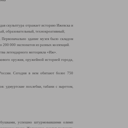
ждая скульптура отражает историю Ижевска и
ый, образовательный, технокреативный;
. Первоначально здание музея было складом
о 200 000 экспонатов из разных коллекций.
ства легендарного мотоцикла «Иж».
лкового оружия, оружейной историей города,
России. Сегодня в нем обитают более 750
в: удмуртские похлебки, табани с зыретом,
бабушками, успешно штурмовавшими олимп