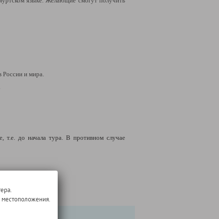
дмуртском языке. Желающие смогут получить
 России и мира.
.
 т.е. до начала тура. В противном случае
ны для посещения.
ера.
о местоположения.