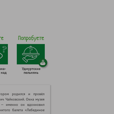
те
Попробуете
ана-
Удмуртские
 над
пельнянь
тором родился и провёл
ич Чайковский. Окна музея
 — именно он вдохновил
нитого балета «Лебединое