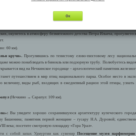
Ок
ск: 90 км).
ого:
здесь великий композитор родился, тут проходило его детство и именно зд
их, окунетесь в атмосферу безмятежного детства Петра Ильича, прогуляете
ет.
о: 60 км).
ньи кручи».
Прогулявшись по тенистому елово-пихтовому лесу национальн
 даже можно понаблюдать в бинокль или подзорную трубу. Полюбуетесь видо
ткрывается вид на Нечкинское городище – археологический памятник железног
танет путешествием в мир птиц национального парка. Особое место в экспо
ю величину, виды рыб, входящих в ежедневный рацион этой птицы, узнать
рапул
(Нечкино → Сарапул: 109 км).
она»:
Вы увидите хорошо сохранившуюся архитектуру купеческого города 
ачу Башенина; памятник первой женщине – гусару Н.А. Дуровой; единств
III века; посетите смотровую площадку «Гора Урал».
зти с собой запах Удмуртии как сувенир
Посещение музея парфюмерии 