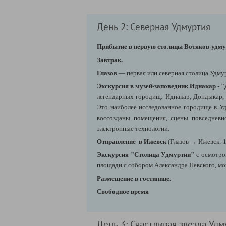
День 2: Северная Удмуртия
Прибытие в первую столицы Вотяков-удмур
Завтрак.
Глазов
— первая или северная столица Удму
Экскурсия в музей-заповедник Иднакар - 
легендарных городищ: Иднакар, Дондыкар, 
Это наиболее исследованное городище в Уд
воссозданы помещения, сцены повседневн
электронные технологии.
Отправление в Ижевск
(Глазов → Ижевск: 1
Экскурсия "Столица Удмуртии"
с осмотро
площади с собором Александра Невского, мо
Размещение в гостинице.
Свободное время
День 3: Счастливая звезда Уд