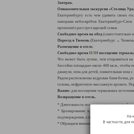
Завтрак.
Ознакомительная экскурсия «Столица Ура
Екатеринбургу есть чем удивить своих гос
панорама небоскрёбов Екатеринбург-Сити.
произошёл расстрел царской семьи.
Свободное время на обед
(самостоятельно и 
Переезд в Тюмень
(Екатеринбург → Тюмень:
Размещение в отеле.
Свободное время
ИЛИ
посещение термальн
Что может быть лучше, чем отправиться на
бассейна площадью около 400 кв.м., чтобы 
джакузи, зона для детей, плавательная зона
Рядом расположены кедровая баня-бочка, рел
головы, нефритовую массажную кровать. Пер
Важно:
для посещения термальных источников
Возвращение в отель.
* Длительность посещения термального бассе
* Бронирование и оплату дополнительной э
На 
подтверждения, а при наличии мест стоимост
В частности, для
* Обращаем внимание: данная дополнительна