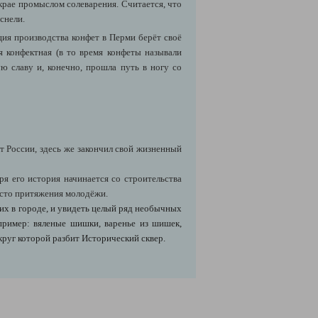
крае промыслом солеварения. Считается, что
снели.
ия производства конфет в Перми берёт своё
я конфектная (в то время конфеты называли
ю славу и, конечно, прошла путь в ногу со
 России, здесь же закончил свой жизненный
я его история начинается со строительства
есто притяжения молодёжи.
ших в городе, и увидеть целый ряд необычных
пример: вяленые шишки, варенье из шишек,
округ которой разбит Исторический сквер.