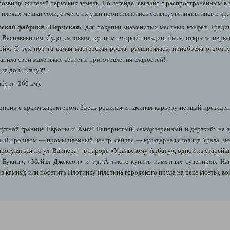
звище жителей пермских земель. По легенде, связано с распространённым в 
 плечах мешки соли, отчего их уши пропитывались солью, увеличивались и кра
рской фабрики «Пермская»
для покупки знаменитых местных конфет. Традиц
 Васильевичем Судоплатовым, купцом второй гильдии, была открыта перва
ой». С тех пор та самая мастерская росла, расширялась, приобрела огромну
анила свои маленькие секреты приготовления сладостей!
за доп. плату)*.
ург: 360 км).
ник с ярким характером. Здесь родился и начинал карьеру первый президент
тной границе Европы и Азии! Напористый, самоуверенный и дерзкий: не зр
а. В прошлом — промышленный центр, сейчас — культурная столица Урала, м
прогуляться по ул. Вайнера – в народе «Уральскому Арбату», одной из старей
а Букин», «Майкл Джексон» и т.д. А также купить памятных сувениров. На
з камня); или посетить Плотинку (плотина городского пруда на реке Исеть), в