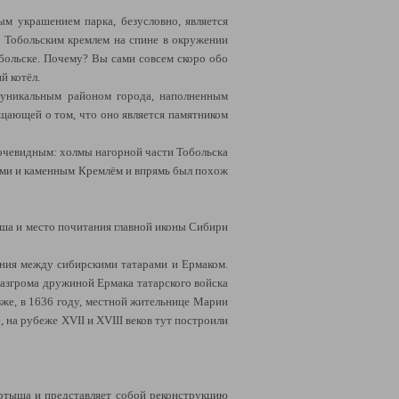
ым украшением парка, безусловно, является
с Тобольским кремлем на спине в окружении
больске. Почему? Вы сами совсем скоро обо
й котёл.
 уникальным районом города, наполненным
ещающей о том, что оно является памятником
я очевидным: холмы нагорной части Тобольска
вями и каменным Кремлём и впрямь был похож
ша и место почитания главной иконы Сибири
ния между сибирскими татарами и Ермаком.
разгрома дружиной Ермака татарского войска
зже, в 1636 году, местной жительнице Марии
 на рубеже XVII и XVIII веков тут построили
ртыша и представляет собой реконструкцию