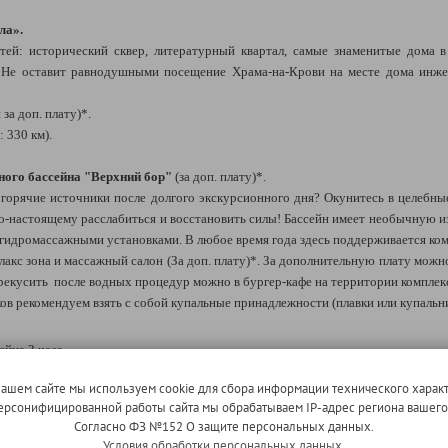
ла».
тей: исторический сквер, литературный квартал, самые знаменитые дома в
 Не оставит равнодушными посещение Храма-на-Крови на месте дома инжен
за доп. плату)*.
 330 км).
ого бассейна "Верхний бор"
(за доп. плату)*.
 горячие источники после долгого экскурсионного дня? Окунитесь в целебн
по-настоящему расслабиться и восстановить силы! Бассейн имеет необычную из
 с гидромассажными установками. В любое время года здесь поддерживается ко
акс зона и массажный салон (За доп. плату)*. За дополнительную плату можн
екусить после водных процедур можно в бургер-кафе на территории комплек
 рекомендуем взять с собой купальные принадлежности (плавки или купальник
йна 3 часа.
кскурсии необходимо производить заранее, т.е. до начала тура. В проти
нашем сайте мы используем cookie для сбора информации технического характ
ь будет увеличена на 200 рублей.
 персонифицированной работы сайта мы обрабатываем IP-адрес региона вашег
я экскурсия состоится при наборе группы от 10 человек.
Согласно ФЗ №152 О защите персональных данных.
Условия обработки персональных данных.