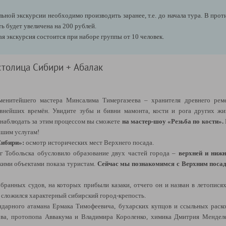
ьной экскурсии необходимо производить заранее, т.е. до начала тура. В прот
ь будет увеличена на 200 рублей.
я экскурсия состоится при наборе группы от 10 человек.
 столица Сибири + Абалак
енитейшего мастера Минсалима Тимергазеева – хранителя древнего реме
евнейших времён. Увидите зубы и бивни мамонта, кости и рога других жи
онаблюдать за этим процессом вы сможете
на мастер-шоу «Резьба по кости».
вашим услугам!
Сибири»:
осмотр исторических мест Верхнего посада.
 Тобольска обусловило образование двух частей города –
верхней и нижн
кими объектами показа туристам.
Сейчас мы познакомимся с Верхним поса
обранных судов, на которых прибыли казаки, отчего он и назван в летопися
 сложился характерный сибирский город-крепость.
ндарного атамана Ермака Тимофеевича, бухарских купцов и ссыльных раск
ва, протопопа Аввакума и Владимира Короленко, химика Дмитрия Менделее