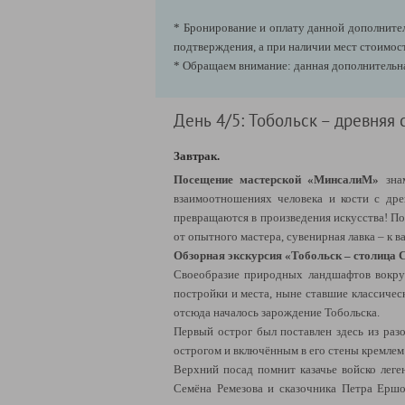
* Бронирование и оплату данной дополнител
подтверждения, а при наличии мест стоимост
* Обращаем внимание: данная дополнительна
День 4/5: Тобольск – древняя
Завтрак.
Посещение мастерской «МинсалиМ»
знам
взаимоотношениях человека и кости с др
превращаются в произведения искусства! П
от опытного мастера, сувенирная лавка – к 
Обзорная экскурсия «Тобольск – столица 
Своеобразие природных ландшафтов вокруг
постройки и места, ныне ставшие классичес
отсюда началось зарождение Тобольска.
Первый острог был поставлен здесь из раз
острогом и включённым в его стены кремлем
Верхний посад помнит казачье войско леге
Семёна Ремезова и сказочника Петра Ершо