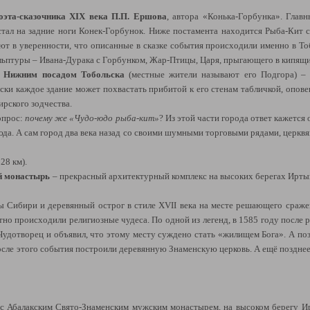
оэта-сказочника XIX века П.П. Ершова
, автора «Конька-Горбунка». Главн
стал на задние ноги Конек-Горбунок. Ниже постамента находится Рыба-Кит 
 в уверенности, что описанные в сказке события происходили именно в То
кульптуры – Ивана-Дурака с Горбунком, Жар-Птицы, Царя, прыгающего в кипящи
с Нижним посадом Тобольска
(местные жители называют его Подгора) –
ски каждое здание может похвастать прибитой к его стенам табличкой, опов
ирского зодчества.
опрос:
почему же «Чудо-юдо рыба-кит»
? Из этой части города ответ кажетс
да. А сам город два века назад со своими шумными торговыми рядами, церк
28 км).
й монастырь
– прекрасный архитектурный комплекс на высоких берегах Ирты
 Сибири и деревянный острог в стиле XVII века на месте решающего сраже
тно происходили религиозные чудеса. По одной из легенд, в 1585 году после 
Чудотворец и объявил, что этому месту суждено стать «жилищем Бога». А по
сле этого события построили деревянную Знаменскую церковь. А ещё позднее,
 с Абалакским Свято-Знаменским мужским монастырем, на высоком берегу И