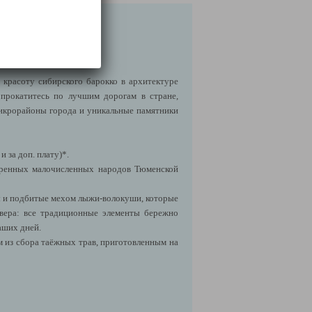
 красоту сибирского барокко в архитектуре
:
прокатитесь по лучшим дорогам в стране,
микрорайоны города и уникальные памятники
 за доп. плату)*.
коренных малочисленных народов Тюменской
ты и подбитые мехом лыжи-волокуши, которые
вера:
все традиционные элементы бережно
аших дней.
м из сбора таёжных трав, приготовленным на