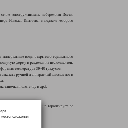
 стиле конструктивизма, набережная Исети,
ера Николая Ипатьева, в подвале которого
ые минеральные воды открытого термального
огнутую форму и разделен на несколько зон:
мфортная температура 39-40 градусов.
о заказать ручной и аппаратный массаж ног и
са.
, тапочки, полотенце и др.).
вном случае Туроператор не гарантирует её
ера.
о местоположения.