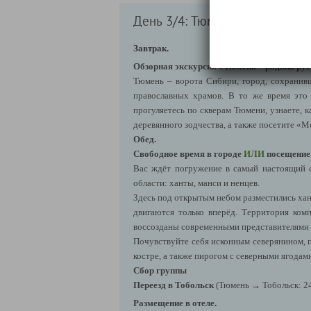
День 3/4: Тюмень – родина рус
Завтрак.
Обзорная экскурсия «Тюмень – родина рус
Тюмень – ворота Сибири, город, сохранивш
православных храмов. В то же время это
прогуляетесь по скверам Тюмени, узнаете,
деревянного зодчества, а также посетите 
Обед.
Свободное время в городе
ИЛИ
посещение
Вас ждёт погружение в самый настоящий с
области: ханты, манси и ненцев.
Здесь под открытым небом разместились хан
двигаются только вперёд.
Территория комп
воссозданы современными представителями 
Почувствуйте себя исконным северянином, п
костре, а также пирогом с северными ягодам
Сбор группы
Переезд в Тобольск
(Тюмень → Тобольск: 24
Размещение в отеле.