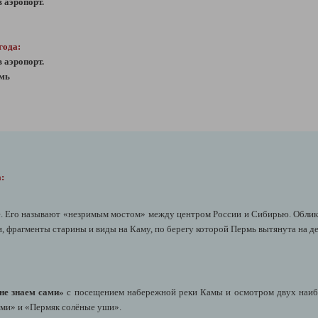
 аэропорт.
 года:
 аэропорт.
рмь
:
е. Его называют «незримым мостом» между центром России и Сибирью. Обли
, фрагменты старины и виды на Каму, по берегу которой Пермь вытянута на д
не знаем сами»
с посещением набережной реки Камы и осмотром двух наибо
рами» и «Пермяк солёные уши».