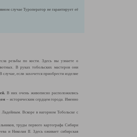
ивном случае Туроператор не гарантирует её
сла резьбы по кости. Здесь вы узнаете о
вотных. В руках тобольских мастеров они
В случае, если захочется приобрести изделие
ей.
В них очень живописно расположились
дом
– историческим сердцем города. Именно
х Ладейным. Вскоре в нагорном Тобольске с
ольников, труды первого картографа Сибири
ва и Николая II. Здесь оживает сибирская