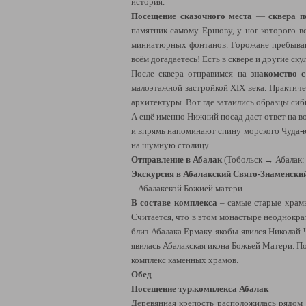
история.
Посещение
сказочного места
—
сквера п
памятник самому Ершову, у ног которого в
миниатюрных фонтанов. Горожане пребывают
всём догадаетесь! Есть в сквере и другие с
После сквера отправимся на
знакомство 
малоэтажной застройкой XIX века. Практиче
архитектуры. Вот где затаились образцы сиб
А ещё именно Нижний посад даст ответ на в
и впрямь напоминают спину морского Чуда-ю
на шумную столицу.
Отправление в Абалак
(Тобольск → Абалак: 
Экскурсия в Абалакский Свято-Знаменски
– Абалакской Божией матери.
В составе комплекса
– самые старые храмы
Считается, что в этом монастыре неоднокра
близ Абалака Ермаку якобы явился Николай 
явилась Абалакская икона Божьей Матери. По
комплекс каменных храмов.
Обед
Посещение тур.комплекса Абалак
Деревянная крепость расположилась рядом