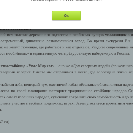
ского богатства
Ок
ского богатства».
ий великолепие деревянного зодчества в особняках купцов-миллионщиков и
 современный, динамично развивающийся город.
Во время экскурсии Вы
 как же живут тюменцы, где работают и как отдыхают. Увидите современные 
«Мост влюблённых» и единственную четырёхуровневую набережную в России.
 этностойбища «Увас Мир хот»
– оно же «Дом северных людей»
(по желанию и
еверный колорит! Вместе мы отправимся в место, где воссоздана жизнь 
тыйская изба, ненецкий чум, охотничий лабаз, вёсельные обласа, оленьи нар
лекса по своей планировке повторяет традиционное стойбище народов Се
тех самых коренных народов, сумевших сохранить свою самобытность и до н
риняв участие в весёлых подвижных играх. Затем угоститесь ароматным чае
и.
7 км).