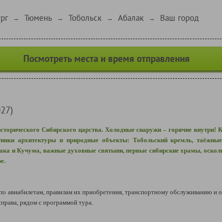
рг
Тюмень
Тобольск
Абалак
Ваш город
→
→
→
→
Посмотреть места и время отправления
27)
исторического Сибирского царства. Холодные снаружи – горячие внутри! 
тники архитектуры и природные объекты: Тобольский кремль, таёжные
мака и Кучума, важные духовные святыни, первые сибирские храмы, оскол
е.
 авиабилетам, правилам их приобретения, транспортному обслуживанию и о
рава, рядом с программой тура.