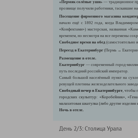
«Пермяк солёные уши»
— традиционное про
прозвище получили работники, таскавшие на
Посещение фирменного магазина кондите
начало ещё с 1892 года, когда Владимиром
«Конфектами») мастерская, названная «Кам
временем, но несмотря на все перемены сохр
Свободное время на обед
(самостоятельно и 
Переезд в Екатеринбург
(Пермь → Екатеринб
Размещение в отеле.
Екатеринбург
— современный город-миллион
путь последний российский император.
Самый большой населённый пункт на сухопу
ревущей плотины железоделательного завод
Свободный вечер в Екатеринбурге
, чтобы 
городских скульптур: «Коробейник», «Ген
малахитовая шкатулка (либо другие изделия и
Ночь в отеле.
День 2/3: Столица Урала