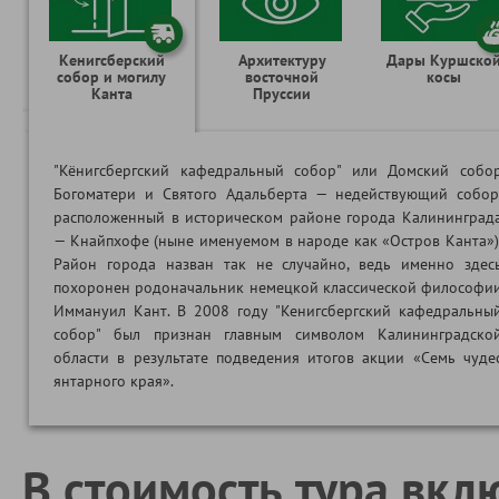
Кенигсберский
Архитектуру
Дары Куршско
собор и могилу
восточной
косы
Канта
Пруссии
"Кёнигсбергский кафедральный собор" или Домский собо
Богоматери и Святого Адальберта — недействующий собор
расположенный в историческом районе города Калининград
— Кнайпхофе (ныне именуемом в народе как «Остров Канта»)
Район города назван так не случайно, ведь именно здес
похоронен родоначальник немецкой классической философи
Иммануил Кант. В 2008 году "Кенигсбергский кафедральны
собор" был признан главным символом Калининградско
области в результате подведения итогов акции «Семь чуде
янтарного края».
В стоимость тура вкл