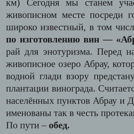
км)
Сегодня мы станем уча
живописном месте посреди го
широко известный, в том чис
по изготовлению вин — «Аб
рай для энотуризма. Перед н
живописное озеро Абрау, кото
водной глади взору предстан
плантации винограда. Считаетс
населённых пунктов Абрау и Д
именованы так в честь протек
По пути
–
обед.