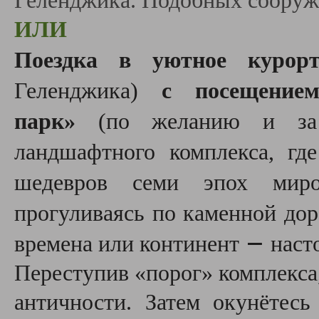
Геленджика. Подобных сооруже
ИЛИ
Поездка в уютное курорт
Геленджика)
с посещение
парк»
(по желанию и за д
ландшафтного комплекса, гд
шедевров семи эпох миро
прогуливаясь по каменной дор
—
времена или континент
наст
Переступив «порог» комплекса
античности. Затем окунётесь