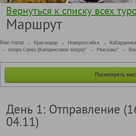
Вернуться к списку всех тур
Маршрут
Ваш город
Краснодар
Новороссийск
Кабардинка
→
→
→
озеро Сукко (Кипарисовое озеро)*
Мысхако*
Ва
→
→
→
Посмотреть мес
День 1: Отправление (16.
04.11)