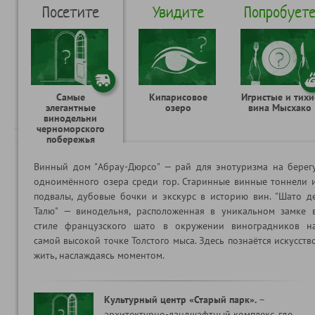
Посетите
Увидите
Попробует
Самые
Кипарисовое
Игристые и тихи
элегантные
озеро
вина Мысхако
винодельни
черноморского
побережья
Винный дом "Абрау-Дюрсо" — рай для энотуризма на берег
одноимённого озера среди гор. Старинные винные тоннели 
подвалы, дубовые бочки и экскурс в историю вин. "Шато д
Талю" — винодельня, расположенная в уникальном замке 
стиле французского шато в окружении виноградников н
самой высокой точке Толстого мыса. Здесь познаётся искусств
жить, наслаждаясь моментом.
Культурный центр «Старый парк».
–
архитектурно-ландшафтный комплекс, где