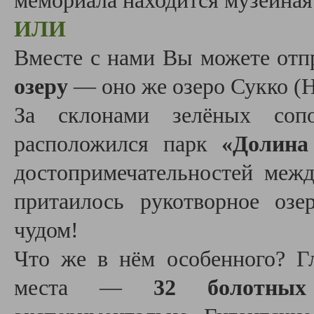
мемориала находится музейная
ИЛИ
Вместе с нами Вы можете отп
озеру
— оно же озеро Сукко (Н
За склонами зелёных соп
расположился парк
«Долина
достопримечательностей меж
притаилось рукотворное оз
чудом!
Что же в нём особенного? Гл
места —
32 болотных