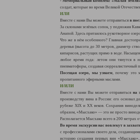
- Мемориальный комплекс «Малая земля
солдат, которые во время Великой Отечеств
ИЛИ
Вместе с нами Вы можете отправиться
в пое
За склонами зелёных сопок, у подножия Кав
Анапой. Здесь притаилось рукотворное озе
Что же в нём особенного? Главная достопр
деревья (высота до 30 метров, диаметр ств
кипарисов, растущих прямо в воде. Насыщен
любое время года: летом они тянутся в 
пневматофоры, создавая сюрреалистичный п
Посещая озеро, мы узнаем
, почему это 
пропитанного эфирными маслами.
И/ИЛИ
Вместе с нами Вы можете отправиться
на 
производству вина в России: его основал 
рубеже XIX и ХХ веков. Сохранив винодел
образом, «Мысхако» — это не просто виноде
Располагается Мысхако всего в 200 метрах 
Во время экскурсии нас вовлекут в захва
с профессионалами своего дела, создающим
историю создания первых вин «Мысхако», а