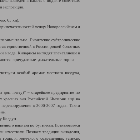
лекс возведён в память о подвиге советских
я экспозиция.
о: 65 км).
примечательностей между Новороссийском и
спериментально. Гигантские субтропические
 став единственной в России рощей болотных
ии в воде. Кипарисы выглядят впечатляюще в
ажаются причудливые дыхательные корни —
вствуем особый аромат местного воздуха,
а доп. плату)* – старейшее предприятие по
ших красных вин Российской Империи ещё на
 перевооружение в 2006-2007 годах. Таким
нь.
у Колдун.
твенного напитка по бутылкам. Познакомимся
и качествами. Познаем традиции виноделия,
е годы, и, конечно, о современных успехах