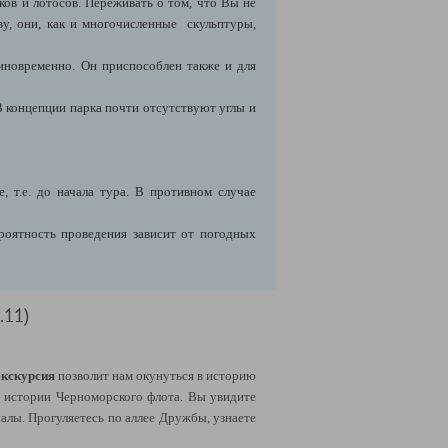
ов и лотосов. Переживать о том, что Вы не
ву, они, как и многочисленные скульптуры,
диновременно. Он приспособлен также и для
В концепции парка почти отсутствуют углы и
 т.е. до начала тура. В противном случае
роятность проведения зависит от погодных
.11)
экскурсия
позволит нам окунуться в историю
т истории Черноморского флота. Вы увидите
алы. Прогуляетесь по аллее Дружбы, узнаете