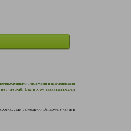
я великолепными пейзажами и изысканными
– вот что ждёт Вас в этом захватывающем
особенностям размещения Вы можете найти в