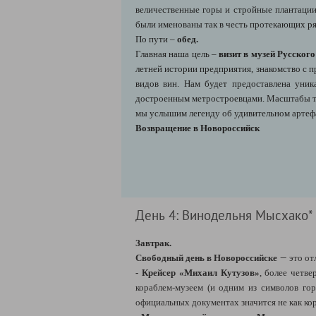
величественные горы и стройные плантации 
были именованы так в честь протекающих р
По пути
–
обед.
Главная наша цель –
визит в музей Русског
летней истории предприятия, знакомство с п
видов вин. Нам будет предоставлена уник
достроенным метростроевцами. Масштабы то
мы услышим легенду об удивительном артефа
Возвращение в Новороссийск
День 4: Винодельня Мысхако* + 
Завтрак.
—
Свободный день в Новороссийске
это от
- Крейсер «Михаил Кутузов»
, более четв
кораблем-музеем (и одним из символов гор
официальных документах значится не как кора