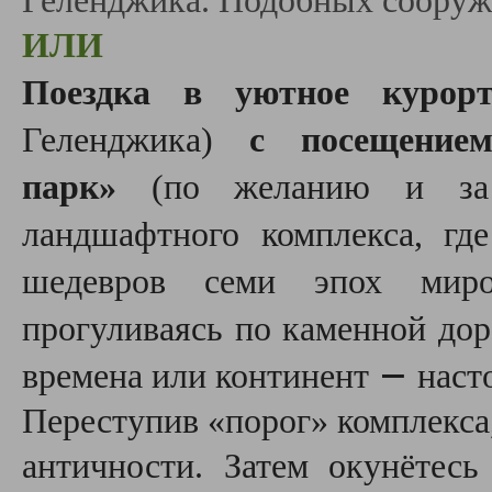
Геленджика. Подобных сооруже
ИЛИ
Поездка в уютное курорт
Геленджика)
с посещение
парк»
(по желанию и за д
ландшафтного комплекса, гд
шедевров семи эпох миро
прогуливаясь по каменной дор
—
времена или континент
наст
Переступив «порог» комплекса
античности. Затем окунётесь