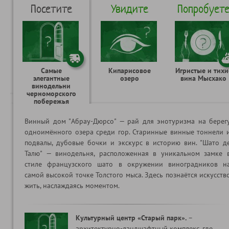
Посетите
Увидите
Попробует
Самые
Кипарисовое
Игристые и тихи
элегантные
озеро
вина Мысхако
винодельни
черноморского
побережья
Винный дом "Абрау-Дюрсо" — рай для энотуризма на берег
одноимённого озера среди гор. Старинные винные тоннели 
подвалы, дубовые бочки и экскурс в историю вин. "Шато д
Талю" — винодельня, расположенная в уникальном замке 
стиле французского шато в окружении виноградников н
самой высокой точке Толстого мыса. Здесь познаётся искусств
жить, наслаждаясь моментом.
Культурный центр «Старый парк».
–
архитектурно-ландшафтный комплекс, где