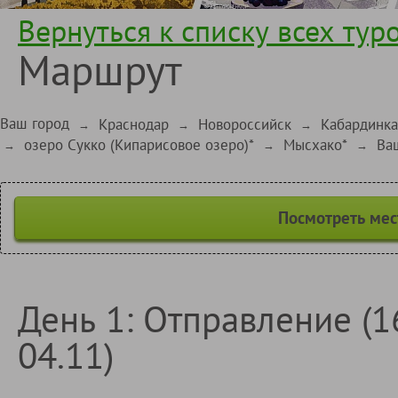
Вернуться к списку всех тур
Маршрут
Ваш город
Краснодар
Новороссийск
Кабардинка
→
→
→
озеро Сукко (Кипарисовое озеро)*
Мысхако*
Ва
→
→
→
Посмотреть мес
День 1: Отправление (16.
04.11)