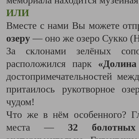
мемориала находится музейная
ИЛИ
Вместе с нами Вы можете отп
озеру
— оно же озеро Сукко (Н
За склонами зелёных соп
расположился парк
«Долина
достопримечательностей меж
притаилось рукотворное оз
чудом!
Что же в нём особенного? Гл
места —
32 болотных