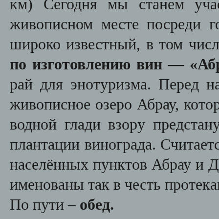
км)
Сегодня мы станем уча
живописном месте посреди го
широко известный, в том чис
по изготовлению вин — «Аб
рай для энотуризма. Перед н
живописное озеро Абрау, кото
водной глади взору предстан
плантации винограда. Считаетс
населённых пунктов Абрау и Д
именованы так в честь протек
По пути
–
обед.