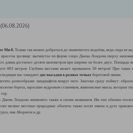
(06.08.2026)
те Ми-8.
Только так можно добраться до знаменитого водоёма, ведь сюда не ве
й красоты зрелище: вытянутое по форме озеро Джека Лондона сверху напоми
го длина достигает десяти километров при ширине не более двух. Площадь зе
соте 803 метров. Глубина местами может превышать 50 метров! При таких 
кспедиции нас ожидают
две высадки в разных точках
береговой линии.
метить разнообразие ландшафтов вокруг него. Знатоки сразу поймут: образ
 пологие берега, заросшие кедровым стлаником, живописные мысы, которые гл
 гор.
 Джеко Лондона знаменито также и своим названием. Им оно обязано геолог
олее мелкие местные природные объекты также носят имена в духе прикл
урга, пик Абориген и др.