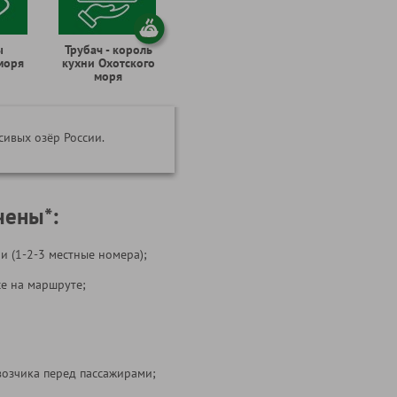
ы
Трубач - король
моря
кухни Охотского
моря
асивых озёр России.
чены*:
и (1-2-3 местные номера);
се на маршруте;
возчика перед пассажирами;