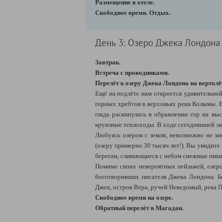
Размещение в отеле.
Свободное время. Отдых.
День 3: Озеро Джека Лондона 
Завтрак.
Встреча с проводниками.
Перелёт к озеру Джека Лондона на вертолё
Ещё на подлёте нам откроется удивительно
горных хребтов в верховьях реки Колымы. Е
гладь раскинулась в обрамлении гор на вы
круизные теплоходы. В ходе сегодняшней э
Любуясь озером с земли, невозможно не за
(озеру примерно 30 тысяч лет!). Вы увидите
берегам, сливающиеся с небом снежные пики
Помимо своих невероятных пейзажей, озеро
боготворивших писателя Джека Лондона. Б
Джек, остров Вера, ручей Неведомый, река П
Свободное время на озере.
Обратный перелёт в Магадан.