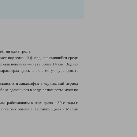
дёт ни одна тропа.
нает норвежский фьорд, спрятавшийся среди
ркала невелика — чуть более 14 км². Водная
параметрах здесь вполне могут курсировать
овались эти ландшафты в ледниковый период
убоко вдающиеся в воду, разноцветье мхов по
ам, работающим в этих краях в 30-е годы и
юченческих романов: Большой Джек и Малый