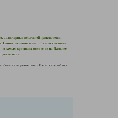
но, авантюрных искателей приключений!
. Своим названием оно обязано геологам,
м из самых красивых водоемов на Дальнем
оцветье мхов.
собенностям размещения Вы можете найти в