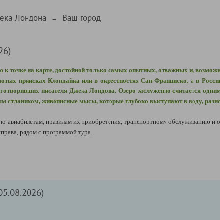
ека Лондона
Ваш город
→
26)
 к точке на карте, достойной только самых опытных, отважных и, возмож
лотых приисках Клондайка или в окрестностях Сан-Франциско, а в России
боготворивших писателя Джека Лондона. Озеро заслуженно считается одни
вым стлаником, живописные мысы, которые глубоко выступают в воду, разн
 авиабилетам, правилам их приобретения, транспортному обслуживанию и о
рава, рядом с программой тура.
05.08.2026)