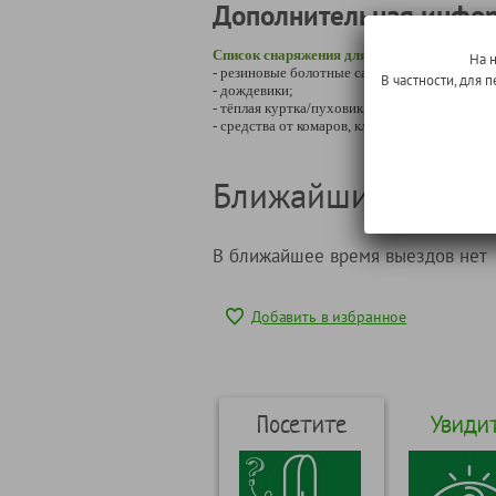
Дополнительная инфо
Список снаряжения для туристов:
На 
- резиновые болотные сапоги (по колено);
В частности, для
- дождевики;
- тёплая куртка/пуховик;
- средства от комаров, клещей.
Ближайшие даты т
В ближайшее время выездов нет
Добавить в избранное
Посетите
Увиди