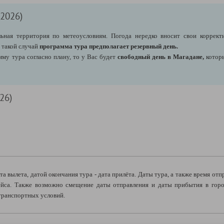
.2026)
ная территория по метеоусловиям. Погода нередко вносит свои коррект
 такой случай
программа тура предполагает резервный день.
му тура согласно плану, то у Вас будет
свободный день в Магадане,
которы
26)
та вылета, датой окончания тура - дата прилёта. Даты тура, а также время от
ейса. Также возможно смещение даты отправления и даты прибытия в горо
-транспортных условий.