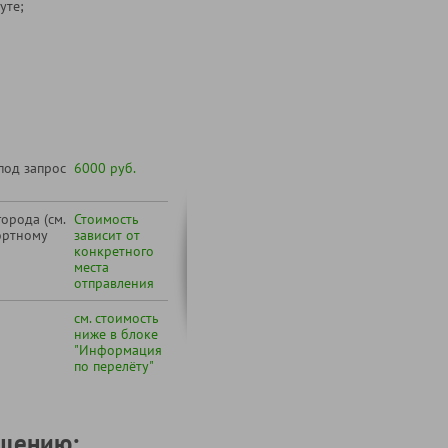
уте;
под запрос
6000 руб.
орода (см.
Стоимость
ортному
зависит от
конкретного
места
отправления
см. стоимость
ниже в блоке
"Информация
по перелёту"
щению: