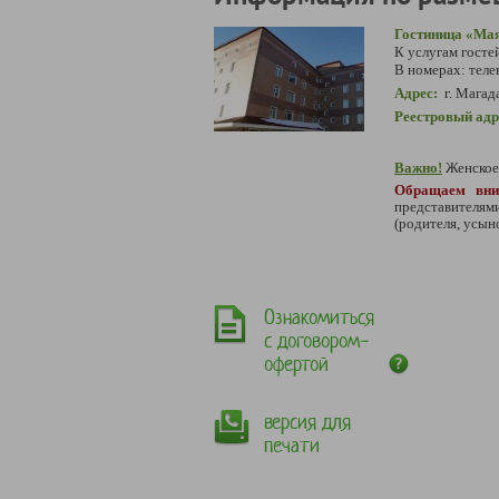
Гостиница «Ма
К услугам госте
В номерах: теле
Адрес:
г. Магада
Реестровый адр
Важно!
Женское
Обращаем вни
представителям
(родителя, усын
Ознакомиться
с договором-
офертой
версия для
печати