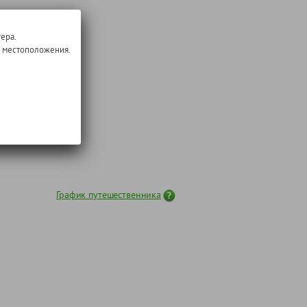
ера.
о местоположения.
График путешественника