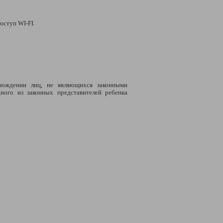
оступ WI-FI.
овождении лиц, не являющихся законными
дного из законных представителей ребенка