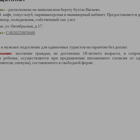
як»
-
расположена на живописном берегу бухты Нагаево.
й: кафе, тонус-клуб, парикмахерская и маникюрный кабинет. Предоставляется д
визор, холодильник, собственный сан. узел
н, ул. Октябрьская, д.17.
ес:
С492025005649
 и мужское подселение для одиночных туристов на гарантии без доплат.
мание:
заселение граждан, не достигших 18-летнего возраста, в сопр
и ребенка, осуществляется при предъявлении письменного согласия от о
овителя, опекуна), составленного в свободной форме.