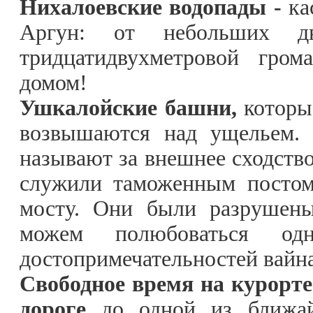
Нихалоевские водопады -
ка
Аргун: от небольших дв
тридцатидвухметровой гром
домом!
Ушкалойские башни,
которы
возвышаются над ущельем. 
называют за внешнее сходство
служили таможенным постом
мосту. Они были разрушены
можем полюбоваться од
достопримечательностей вайна
Свободное время на курорт
дороге
до одной из ближай