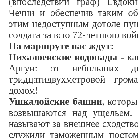
(впоследствии граф) Евдок
Чечни и обеспечив таким об
этим недоступным дотоле пунк
солдата за всю 72-летнюю войн
На маршруте нас ждут:
Нихалоевские водопады -
ка
Аргун: от небольших дв
тридцатидвухметровой гром
домом!
Ушкалойские башни,
которы
возвышаются над ущельем. 
называют за внешнее сходство
служили таможенным постом