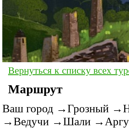
Вернуться к списку всех тур
Маршрут
Ваш город
→
Грозный
→
Н
→
Ведучи
→
Шали
→
Аргу