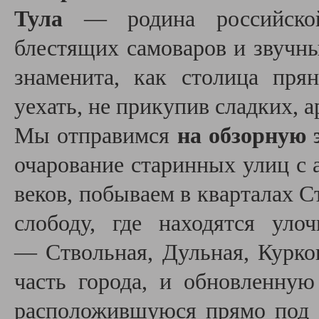
Тула
— родина
российск
блестящих самоваров и звучны
знаменита, как столица пр
уехать, не прикупив сладких, 
Мы отправимся
на обзорную 
очарование старинных улиц с 
веков, побываем в кварталах С
слободу, где находятся уло
— Ствольная, Дульная, Курко
часть города, и обновленну
расположившуюся прямо под с