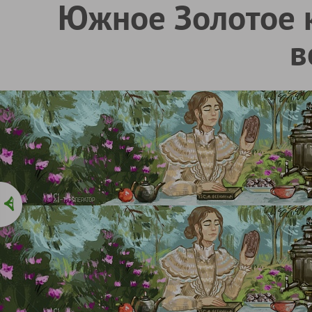
Южное Золотое к
в