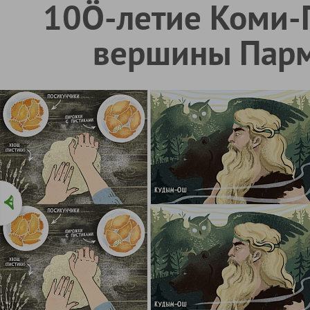
10Ö-летие Коми-П
вершины Парм