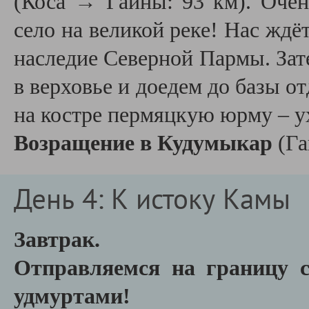
(Коса → Гайны: 93 км). Оче
село на великой реке! Нас ждё
наследие Северной Пармы. Зат
в верховье и доедем до базы о
на костре пермяцкую юрму – ух
Возращение в Кудумыкар
(Га
День 4: К истоку Камы
Завтрак.
Отправляемся на границу 
удмуртами!