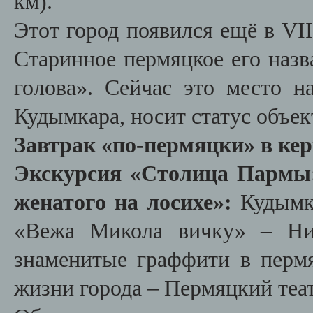
км).
Этот город появился ещё в VII
Старинное пермяцкое его назв
голова». Сейчас это место н
Кудымкара, носит статус объек
Завтрак «по-пермяцки» в кер
Экскурсия «Столица Пармы:
женатого на лосихе»:
Кудымка
«Вежа Микола вичку» – Ник
знаменитые граффити в пермя
жизни города – Пермяцкий теа