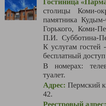
Гостиница «Парм
столицы Коми-ок
памятника Кудым-
Горького, Коми-Пе
П.И. Субботина-П
К услугам гостей 
бесплатный доступ
В номерах:
теле
туалет.
Адрес:
Пермский кр
42.
Реестровый адрес