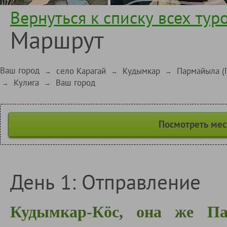
Вернуться к списку всех тур
Маршрут
Ваш город
село Карагай
Кудымкар
Пармайыла (
→
→
→
Кулига
Ваш город
→
→
Посмотреть мес
День 1: Отправление
Кудымкар-Кӧс, она же Па