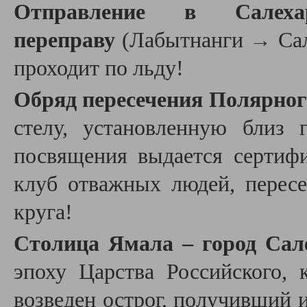
Отправление в Салех
переправу
(Лабытнанги
→
Сал
проходит по льду!
Обряд пересечения Полярног
стелу, установленную близ
посвящения выдается сертиф
клуб отважных людей, перес
круга!
Столица Ямала – город Сал
эпоху Царства Российского, 
возведен острог, получивший 