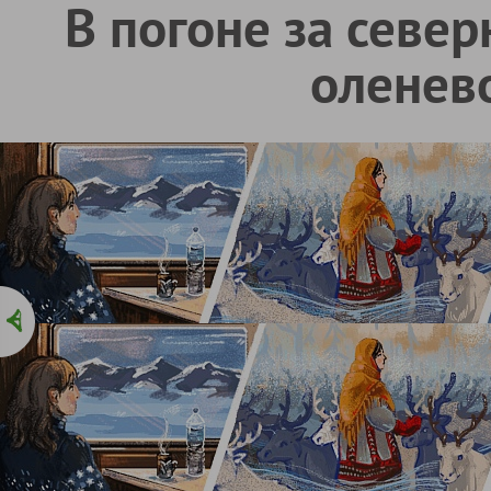
В погоне за севе
оленев