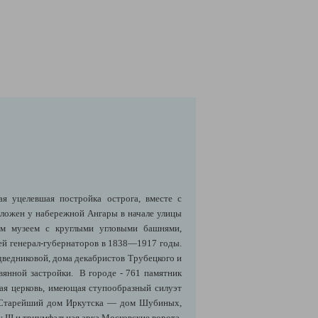
я уцелевшая постройка острога, вместе с
оложен у набережной Ангары в начале улицы
им музеем с круглыми угловыми башнями,
ей генерал-губернаторов в 1838—1917 годы.
ведниковой, дома декабристов Трубецкого и
вянной застройки. В городе - 761 памятник
кая церковь, имеющая ступообразный силуэт
. Старейший дом Иркутска — дом Шубиных,
III и триумфальная арка Московские ворота.