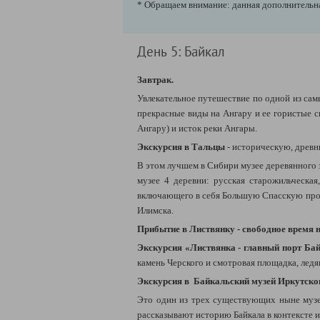
* Обращаем внимание: данная дополнительн
День 5: Байкал
Завтрак.
Увлекательное путешествие по одной из сам
прекрасные виды на Ангару и ее гористые с
Ангару) и исток реки Ангары.
Экскурсия в Тальцы
- историческую, древ
В этом лучшем в Сибири музее деревянного 
музее 4 деревни: русская старожильческая
включающего в себя Большую Спасскую прое
Илимска.
Прибытие в Листвянку - свободное время н
Экскурсия «Листвянка - главный порт Бай
камень Черского и смотровая площадка, лед
Экскурсия в Байкальский музей Иркутско
Это один из трех существующих ныне музее
рассказывают историю Байкала в контексте и