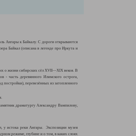
оль Ангары к Байкалу. С дороги открываются
ера Байкал (описана в легенде про Иркута и
их о жизни сибирских сёл XVII—XIX веков. В
ов - часть деревянного Илимского острога,
 постройки), перевезённых из затопленного
я.
 памятник драматургу Александру Вампилову,
л, у истока реки Ангары. Экспозиции музея
рном режиме, глубине и о том, в каких слоях