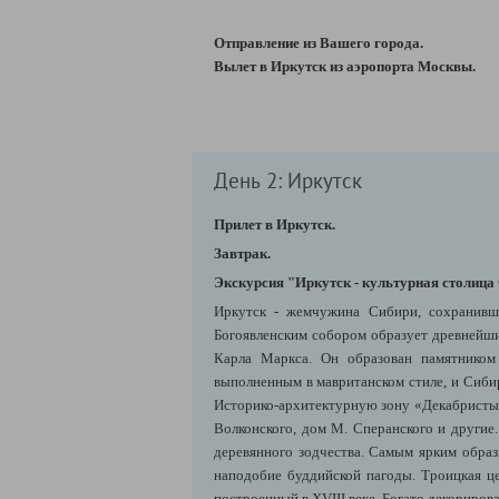
Отправление из Вашего города.
В
ылет в Иркутск из аэропорта Москвы.
День 2: Иркутск
Прилет в Иркутск.
Завтрак.
Экскурсия "Иркутск - культурная столица
Иркутск - жемчужина Сибири, сохранивша
Богоявленским собором образует древнейши
Карла Маркса. Он образован памятником
выполненным в мавританском стиле, и Сиби
Историко-архитектурную зону «Декабристы 
Волконского, дом М. Сперанского и другие
деревянного зодчества. Самым ярким образ
наподобие буддийской пагоды. Троицкая 
построенный в XVIII веке. Богато декориро