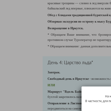
красивые трещины — словно в лед вмерзли б
байкальский лед впервые, плюхаются на жив
Обед с блюдами традиционной бурятской к
Обзорная экскурсия по острову к мысу Бу
Возвращение в Иркутск.
* Обращаем Ваше внимание, что бронирова
противном случае Туроператор не гарантиру
* Обращаем внимание: данная дополнительн
День 4: Царство льда*
Завтрак.
Свободный день в Иркутске
- возможность 
ИЛИ
Маршрут "
Вдоль Байкала: царство льда
На 
бухтой закрепилось название "Байкальская Р
В частности, для
Отправление в Листвянку
(Иркутск → Лист
передвигаться на самом безопасном и комфор