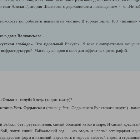
ителя Аляски Григория Шелихова с державинским посвящением - «…Не забыв
зможность попробовать знаменитые «позы». В городе около 100 «позных» 
ов в доме Волконского.
кутская слобода».
Это идеальный Иркутск 19 века с аккуратными мощёны
й инфраструктурой. Масса сувениров и мест для эффектных фотографий.
 «Ольхон - голубой лед»
(за доп. плату)*.
остоп в Усть-Ордынском
(столица Усть-Ордынского Бурятского округа) - памя
 Байкал, без преувеличения, самый большой каток в мире. И самый красивый
бой, почти синий. Байкальский лед — как омуль и нерпы: легендарная и ун
ьда десятки форм и названий. Здесь есть и торосы высотой с дом, и страшны