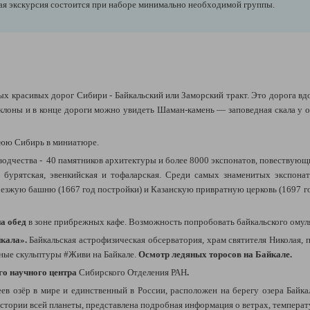
ая экскурсия состоится при наборе минимально необходимой группы.
ых красивых дорог Сибири - Байкальский или Заморский тракт. Это дорога вд
клоны и в конце дороги можно увидеть Шаман-камень — заповедная скала у оз
нюю Сибирь в миниатюре.
зодчества - 40 памятников архитектуры и более 8000 экспонатов, повествующ
, бурятская, эвенкийская и тофаларская. Среди самых знаменитых экспонат
зжую башню (1667 год постройки) и Казанскую привратную церковь (1697 год
а обед
в зоне прибрежных кафе. Возможность попробовать байкальского омул
кала».
Байкальская астрофизическая обсерватория, храм святителя Николая,
яные скульптуры #Живи на Байкале.
Осмотр ледяных торосов на Байкале.
го научного центра
Сибирского Отделения РАН
.
в озёр в мире и единственный в России, расположен на берегу озера Байка
стории всей планеты, представлена подробная информация о ветрах, температу