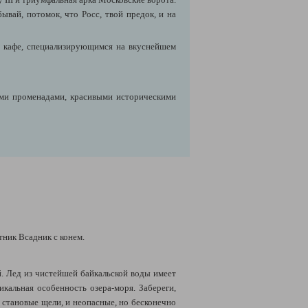
ай, потомок, что Росс, твой предок, и на
- кафе, специализирующимся на вкуснейшем
ми променадами, красивыми историческими
тник Всадник с конем.
. Лед из чистейшей байкальской воды имеет
икальная особенность озера-моря. Забереги,
е становые щели, и неопасные, но бесконечно