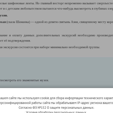
елые шифоновые ленты. Но главный восторг непременно вызывает сверхъестес
от и с детским любопытством пытаются что-нибудь высмотреть в глубинах озе
ухни.
рхан
(скала Шаманка) — одной из девяти святынь Азии, священному месту кор
ние и оплату данных дополнительных экскурсий необходимо производить 
ет её подтверждения.
ая экскурсия состоится при наборе минимально необходимой группы.
посмотреть его знаменитые музеи.
"
(за доп. плату)* в бухту Песчаная
-
одно из самых живописных мест озера
нашем сайте мы используем cookie для сбора информации технического характ
ивьера".
 персонифицированной работы сайта мы обрабатываем IP-адрес региона вашег
вянка: 70 км)
- начальную точку маршрута.
Автомобильных дорог в бухту Пе
Согласно ФЗ №152 О защите персональных данных.
тном транспорте – хивусе (судне на воздушной подушке), которое может ходить
Условия обработки персональных данных.