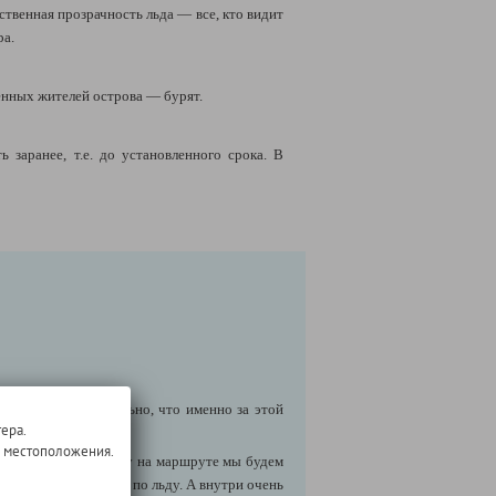
твенная прозрачность льда — все, кто видит
ра.
енных жителей острова — бурят.
заранее, т.е. до установленного срока. В
 Байкал.
Не удивительно, что именно за этой
ера.
о местоположения.
счаную нет, поэтому на маршруте мы будем
 как по воде, так и по льду. А внутри очень