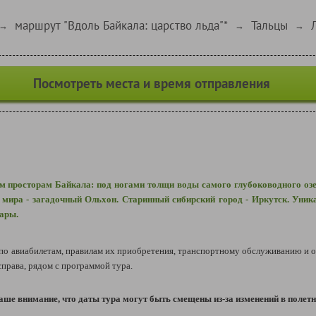
маршрут "Вдоль Байкала: царство льда"*
Тальцы
→
→
→
Посмотреть места и время отправления
м просторам Байкала: под ногами толщи воды самого глубоководного озер
мира - загадочный Ольхон. Старинный сибирский город - Иркутск. Уник
гары.
 авиабилетам, правилам их приобретения, транспортному обслуживанию и о
рава, рядом с программой тура.
ше внимание, что даты тура могут быть смещены из-за изменений в полетн