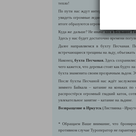
тепло!
По пути нас ждут
интересные и увлекатель
увидеть огромные ледяные торосы. При силь
итоге образуются огромные глыбы льда, кото
Куда же дальше? Не иначе как
в Большое Го
Здесь у нас будет достаточно времени погул
Далее направляемся в бухту Песчаная. П
встречающиеся трещины на льду, объезжать 
Наконец,
бухта Песчаная.
Здесь сохранилис
чего кажется, что деревья стоят как будто н
бухта знаменита своим прозрачным льдом. Э
После бухты Песчаной нас ждёт заслуже
зимнего Байкала – катание на коньках по
распростёрся огромный гладкий каток, сот
увлекательное занятие – катание на льдине.
Возвращение в Иркутск
(Листвянка - Иркутс
* Обращаем Ваше внимание, что бронирова
противном случае Туроператор не гарантиру