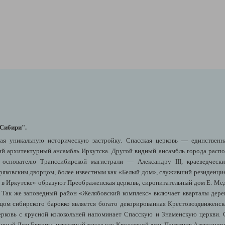
 Сибири".
я уникальную историческую застройку. Спасская церковь — единственна
й архитектурный ансамбль Иркутска. Другой видный ансамбль города расп
 основателю Транссибирской магистрали — Александру III, краеведческ
ряковским дворцом, более известным как «Белый дом», служивший резиденци
в Иркутске» образуют Преображенская церковь, сиропитательный дом Е. Мед
. Так же заповедный район «Желябовский комплекс» включает кварталы дере
цом сибирского барокко является богато декорированная Крестовоздвиженс
церковь с ярусной колокольней напоминает Спасскую и Знаменскую церкви
ванный Дом Европы, известный также как Кружевной дом. Памятник Александру 