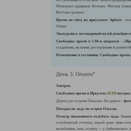
Мемориал адмиралу Колчаку. Могила покор
Востоке громок».
Время на обед на иркутском Арбате
- во
блюде.
Экскурсия в легендарный музей декабрист
Свободное время в 130-м квартале - «Ир
усадьбами, музеями, ресторанами и развито
Размещение в гостинице. Свободное время.
День 3: Ольхон*
Завтрак.
Свободное время в Иркутске
ИЛИ
поездка
Дорога до острова Ольхона. По дороге -
фот
Поездка по льду на остров Ольхон.
Осмотр знаменитого голубого льда.
Зимний
голубоватый оттенок, порой даже ярко-голу
колобовник, шах, осенец — у байкальского л