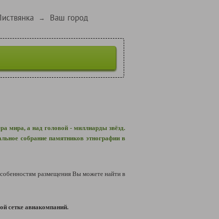
Листвянка
Ваш город
→
а мира, а над головой - миллиарды звёзд.
альное собрание памятников этнографии в
собенностям размещения Вы можете найти в
ой сетке авиакомпаний.