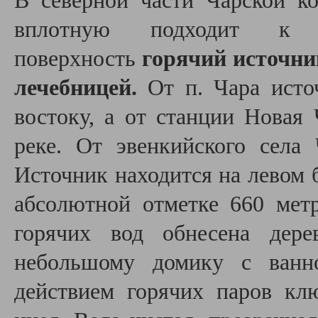
В северной части Чарской ко
вплотную подходит к 
поверхность
горячий источни
лечебницей.
От п. Чара исто
востоку, а от станции Новая
реке. От эвенкийского села
Источник находится на левом б
абсолютной отметке 660 мет
горячих вод обнесена дер
небольшому домику с ванн
действием горячих паров кл