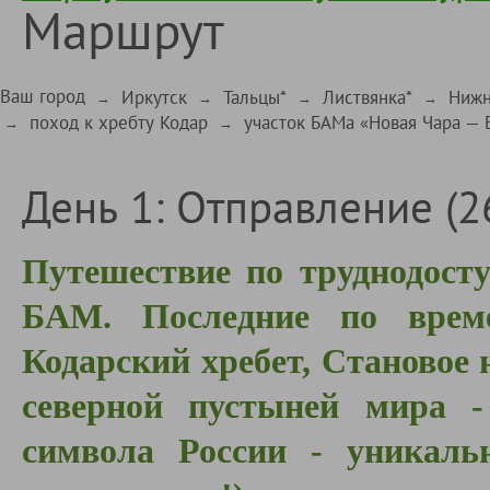
Маршрут
Ваш город
Иркутск
Тальцы*
Листвянка*
Нижн
→
→
→
→
поход к хребту Кодар
участок БАМа «Новая Чара — 
→
→
День 1: Отправление (2
Путешествие по труднодост
БАМ. Последние по врем
Кодарский хребет, Становое 
северной пустыней мира 
символа России - уникальн