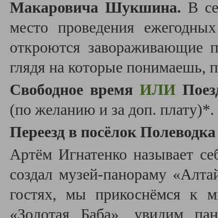
Макаровича Шукшина.
В се
место проведения ежегодны
откроются завораживающие 
глядя на которые понимаешь, 
Свободное время
ИЛИ
Поезд
(по желанию и за доп. плату)*.
Переезд в посёлок Полеводк
Артём Игнатенко называет се
создал музей-панораму «Алта
гостях, мы прикоснёмся к м
«Золотая Баба», увидим па