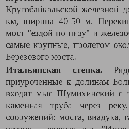
Кругобайкальской железной до
км, ширина 40-50 м. Переки
мост "ездой по низу" и желез
самые крупные, пролетом окол
Березового моста.
Итальянская стенка.
Рядо
приуроченные к долинам Бо
входят мыс Шумихинский с т
каменная труба через реку
сооружений: моста, виадука, 
стенок - арочная, т.н. "Итал