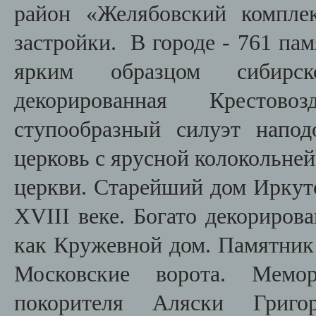
район «Желябовский компле
застройки. В городе - 761 па
ярким образцом сибирск
декорированная Крестово
ступообразный силуэт напод
церковь с ярусной колокольне
церкви. Старейший дом Ирку
XVIII веке. Богато декориро
как Кружевной дом. Памятник 
Московские ворота. Мемо
покорителя Аляски Григ