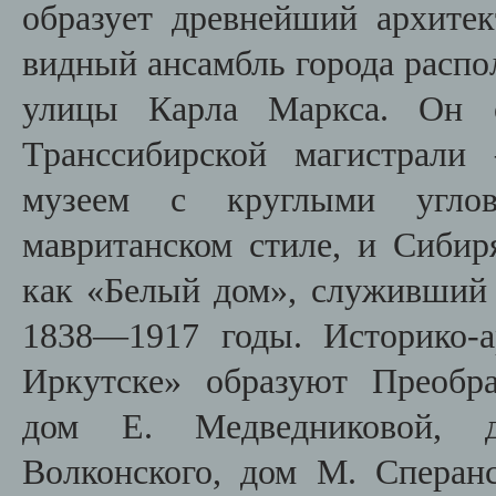
образует древнейший архите
видный ансамбль города распо
улицы Карла Маркса. Он о
Транссибирской магистрали
музеем с круглыми угло
мавританском стиле, и Сибир
как «Белый дом», служивший 
1838—1917 годы. Историко-
Иркутске» образуют Преобра
дом Е. Медведниковой, д
Волконского, дом М. Сперан