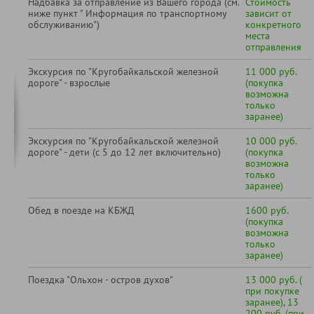
Надбавка за отправление из Вашего города (см.
Стоимость
ниже пункт " Информация по транспортному
зависит от
обслуживанию")
конкретного
места
отправления
Экскурсия по "Кругобайкальской железной
11 000 руб.
дороге" - взрослые
(покупка
возможна
только
заранее)
Экскурсия по "Кругобайкальской железной
10 000 руб.
дороге" - дети (с 5 до 12 лет включительно)
(покупка
возможна
только
заранее)
Обед в поезде на КБЖД
1600 руб.
(покупка
возможна
только
заранее)
Поездка "Ольхон - остров духов"
13 000 руб. (
при покупке
заранее), 13
200 руб. (при