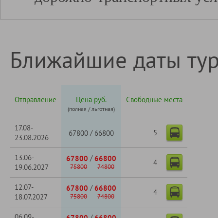
Ближайшие даты ту
Отправление
Цена руб.
Свободные места
(полная / льготная)
17.08-
5
/
67800
66800
23.08.2026
13.06-
/
67800
66800
4
19.06.2027
75800
74800
12.07-
/
67800
66800
4
18.07.2027
75800
74800
06.09-
/
67800
66800