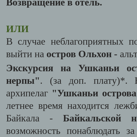
Возвращение в отель.
ИЛИ
В случае неблагоприятных п
выйти на
остров Ольхон -
аль
Экскурсия на Ушканьи ос
нерпы"
.
(за доп. плату)*.
архипелаг
"Ушканьи острова
летнее время находится леж
Байкала -
Байкальской н
возможность понаблюдать з