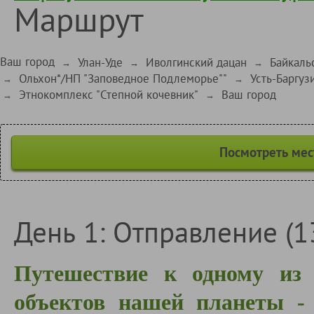
Маршрут
Ваш город
Улан-Уде
Иволгинский дацан
Байкаль
→
→
→
Ольхон*/НП "Заповедное Подлеморье""
Усть-Баргуз
→
→
Этнокомплекс "Степной кочевник"
Ваш город
→
→
Посмотреть мес
День 1: Отправление (13
Путешествие к одному из
объектов нашей планеты - 