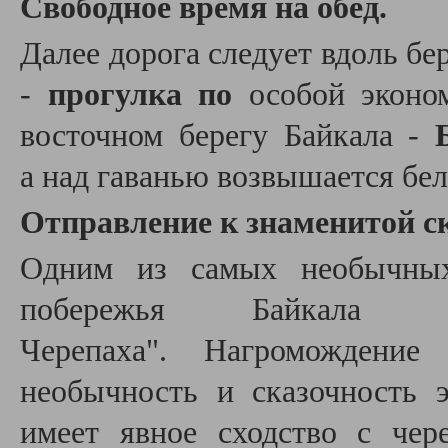
Свободное время на обед.
Далее дорога следует вдоль бе
-
п
рогулка по
особой эконом
восточном берегу Байкала -
а
над гаванью возвышается бе
Отправление к знаменитой с
Одним из самых необычных
побережья Байкала я
Черепаха".
Нагромождение
необычность и сказочность 
имеет явное сходство с чер