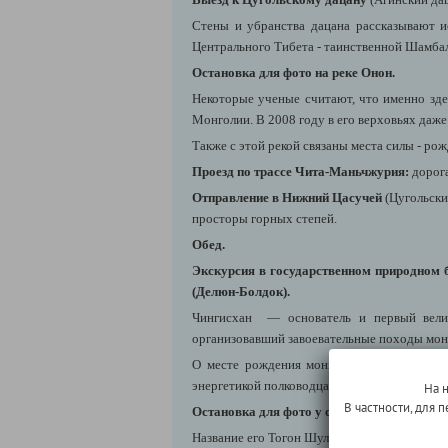
Стены и убранства дацана рассказывают 
Центрального Тибета - таинственной Шамба
Остановка для фото на реке Онон.
Некоторые ученые считают, что именно зде
Монголии. В 2008 году в его верховьях даже
Также с этой рекой связаны места силы - ро
Проезд по трассе Чита-Маньчжурия:
дорог
Отправление в Нижний Цасучей
(Цугольск
просторы горных степей.
Обед.
Экскурсия в государственном природном 
(Делюн-Болдок).
Чингисхан — основатель и первый велик
организовавший завоевательные походы мон
О месте рождения монгольского хана слож
энергетикой полководца, обретают силу воли
На 
В частности, для
Остановка для фото у священного Камень
Название его Тогон Шулуун (Камень-Котёл), 