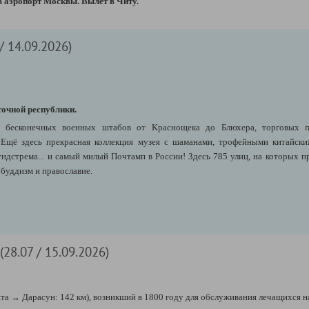
в аэропорт Москвы. Вылет в Читу.
/ 14.09.2026)
точной республики.
в, бесконечных военных штабов от Краснощека до Блюхера, торговых 
. Ещё здесь прекрасная коллекция музея с шаманами, трофейными китайск
ундстрема... и самый милый Почтамп в России!
Здесь 785 улиц, на которых
п
буддизм и православие.
(28.07 / 15.09.2026)
ита
→ Дарасун: 142 км), возникший
в 1800 году для обслуживания лечащихся н