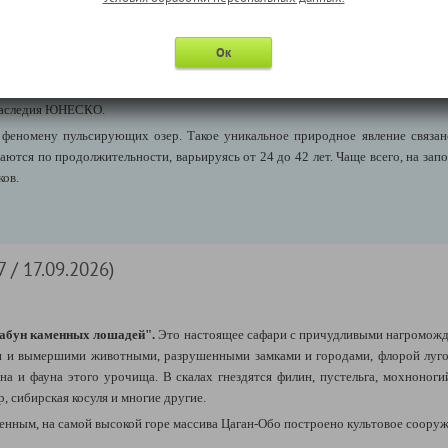
меркитами Темуджин был ранен отравленной стрелой, и исцелится ему помогл
о, и в углублении сверху скапливалась целебная влага.
Ок
 кордон Даурского государственно
го природного биосферного заповедник
чтобы сохранить уникальную природу Читинской области, растительность сух
 наследия ЮНЕСКО.
 феномену пульсирующих озер. Такое уникальное природное явление связа
ются по продолжительности, варьируясь от 24 до 42 лет. Чаще всего, на запо
ков.
 / 17.09.2026)
 табун каменных лошадей".
Это настоящее сафари
с причудливыми нагроможд
 и вымершими животными, разрушенными замками и городами, флорой лугов
а и фауна этого урочища. В скалах гнездятся филин, пустельга, мохноноги
р, сибирская косуля и многи
е другие.
нным, на самой высокой горе массива Ц
аган-Обо построено культовое сооруж