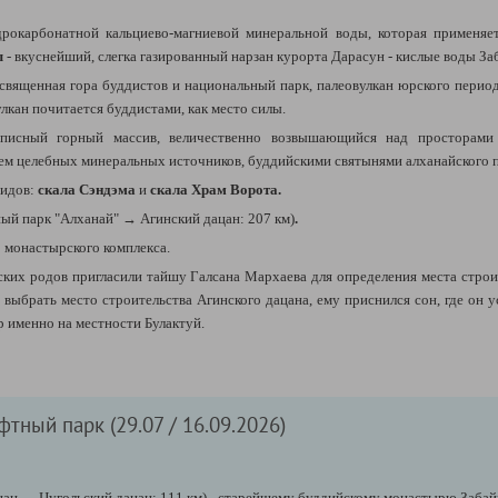
дрокарбонатной кальциево-магниевой минеральной воды, которая применяе
ы
- в
куснейший, слегка газированный нарзан курорта Дарасун - кислые воды За
священная гора буддистов и национальный парк,
палеовулкан
юрского перио
улкан почитается буддистами, как место силы.
исный горный массив, величественно возвышающийся над просторами
ием целебных минеральных источников, буддийскими святынями алханайского 
видов:
скала Сэндэма
и
скала Храм Ворота.
ый парк "Алханай"
→ Агинский дацан: 207 км)
.
о монастырского комплекса.
ких родов пригласили тайшу Галсана Мархаева для определения места строи
выбрать место строительства Агинского дацана, ему приснился сон, где он у
р именно на местности Булактуй.
фтный парк (29.07 / 16.09.2026)
цан
→ Цугольский дацан: 111 км) - старейшему буддийскому монастырю Забайк