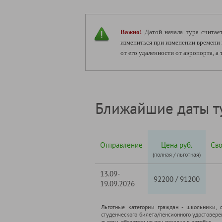
Важно!
Датой начала тура считает
измениться при изменении времени 
от его удаленности от аэропорта, 
Ближайшие даты т
Отправление
Цена руб.
Св
(полная / льготная)
13.09-
/
92200
91200
19.09.2026
Льготные категории граждан - школьники, 
студенческого билета/пенсионного удостовер
льготы, обязательно при посадке в автобус.