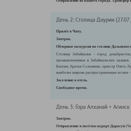
Отправление из Вашего города. Трансфер 
День 2: Столица Даурии (27.07 
Прилёт в Читу.
Завтрак.
Обзорная экскурсия по столице Дальневос
Столица Забайкалья -
город декабристо
промышленников и Забайкальских казаков
Каплан, братья Соломины, оркестр Олега Л
наиболее широко распространенные из них - 
Заселение в отель.
Свободное время.
День 3: Гора Алханай + Агинск 
Завтрак.
Отправление в посёлок-курорт Дарасун
(Ч