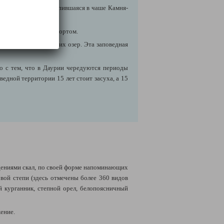
а дождевая вода, скопившаяся в чаше Камня-
а
специальным транспортом.
их степей и Торейских озер.
Эта заповедная
но с тем, что в Даурии чередуются периоды
ведной территории 15 лет стоит засуха, а 15
ениями скал, по своей форме напоминающих
ой степи (здесь отмечены более 360 видов
й курганник, степной орел, белопоясничный
ение.