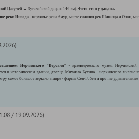
ний Цасучей
→
Зугалайский дацан: 146 км).
Фото-стоп у
дацана.
ине реки Ингода -
верховье реки Амур, месте слияния рек Шиванда и Онон, ме
9.2026)
сещением Нерчинского "Версаля"
- краеведческого музея.
Нерчинский 
тся в историческом здании, дворце Михаила Бутина - нерчинского миллионе
отру самое большое зеркало в мире
- фирмы Сен-Гобен и прочие удивительные
.08 / 19.09.2026)