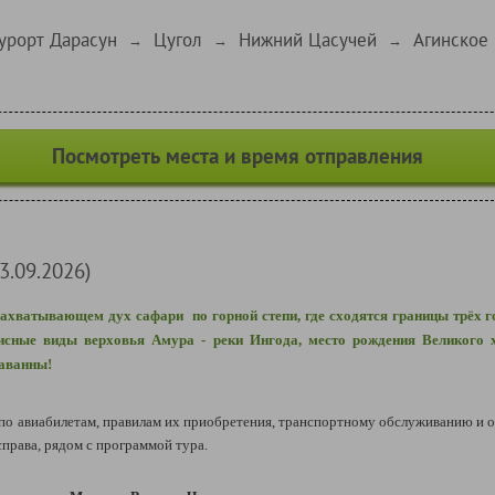
урорт Дарасун
Цугол
Нижний Цасучей
Агинское
→
→
→
Посмотреть места и время отправления
3.09.2026)
ахватывающем дух сафари по горной степи, где сходятся г
раницы трёх г
исные виды верховья Амура - реки Ингода, место рождения Великого 
саванны!
 авиабилетам, правилам их приобретения, транспортному обслуживанию и о
рава, рядом с программой тура.