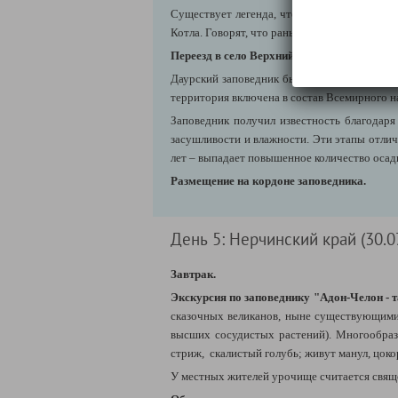
Существует легенда, что во время войны с 
Котла. Говорят, что раньше чаша стояла ровн
Переезд в село Верхний Цасучей.
Заброс на
Даурский заповедник был создан для того, 
территория включена в состав Всемирного
Заповедник получил известность благодаря
засушливости и влажности. Эти этапы отлича
лет – выпадает повышенное количество осад
Размещение на кордоне заповедника.
День 5: Нерчинский край (30.07
Завтрак.
Экскурсия по заповеднику "Адон-Челон -
сказочных великанов, ныне существующими
высших сосудистых растений). Многообразн
стриж, скалистый голубь; живут манул, цоко
У местных жителей урочище считается свяще