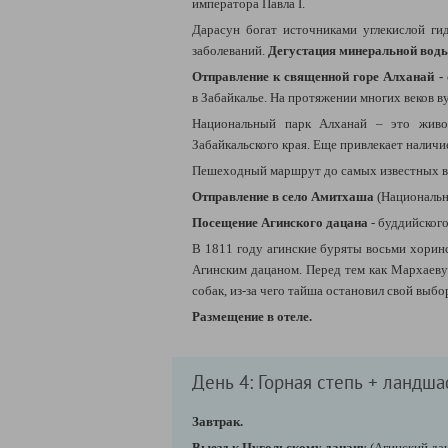
императора Павла I.
Дарасун богат источниками углекислой ги
заболеваний.
Дегустация минеральной вод
Отправление к священной горе Алханай -
в
Забайкалье
. На протяжении многих веков в
Национальный парк
Алханай – это живоп
Забайкальского края. Еще привлекает налич
Пешеходный маршрут до самых известных 
Отправление в село Амитхаша
(Национальн
Посещение Агинского дацана
- буддийског
В 1811 году агинские буряты восьми хоринс
Агинским дацаном. Перед тем как Мархаеву 
собак, из-за чего тайша остановил свой выбо
Размещение в отеле.
День 4: Горная степь + ландша
Завтрак.
Выезд к Цугольскому дацану
(Агинский да