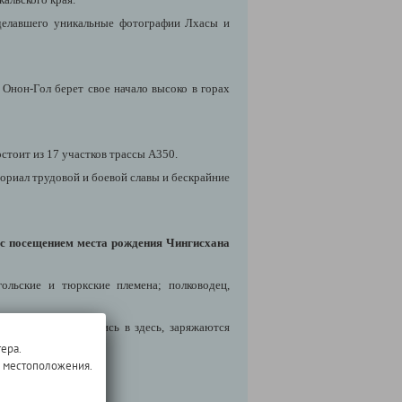
делавшего уникальные фотографии Лхасы и
Онон-Гол берет свое начало высоко в горах
остоит из 17 участков трассы А350.
ориал трудовой и боевой славы и бескрайние
с посещением места рождения Чингисхана
льские и тюркские племена; полководец,
стержень, оказавшись в здесь, заряжаются
ера.
о местоположения.