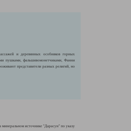
пассажей и деревянных особняков горных
ими пушками, фальшивомонетчиками, Фанни
роживают представители разных религий, но
а минеральном источнике "Дарасун" по указу