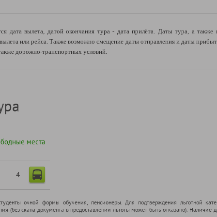
ся дата вылета, датой окончания тура - дата прилёта. Даты тура, а также
вылета или рейса. Также возможно смещение даты отправления и даты прибыти
а также дорожно-транспортных условий.
ура
ободные места
4
cтуденты очной формы обучения, пенсионеры. Для подтверждения льготной кате
ения (без скана документа в предоставлении льготы может быть отказано). Наличие