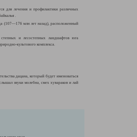
тся для
лечения и профилактики различных
байкалья
.
да
(107—176 млн лет назад)
, расположенный
 степных и лесостепных ландшафтов юга
природно-культового комплекса.
тельства дацана, который будет именоваться
слышал звуки молебна, смех хувараков и лай
альского края.