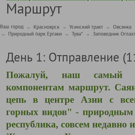
Маршрут
Ваш город
Красноярск
Усинский тракт
Овсянка
→
→
→
Природный парк Ергаки
Тува*
Заповедник Оглах
→
→
→
День 1: Отправление (11
Пожалуй, наш самый р
компонентам маршрут. Саян
цепь в центре Азии c все
горных видов" - природным 
республика, совсем недавно 