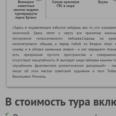
Всемирно
Самую красивую
Буузы
известные
ГЭС в мире
своими видами
турмаршруты
парка Ергаки
«Здесь в подавляющем избытке найдешь все то, что называю
экзотикой. Здесь летят к черту все принятые канон
построения «классического» пейзажа.Сидишь на кра
километрового обрыва, а перед тобой из бездны лезут 
синеву и в облака каменные лезвия - и нет переднего плана
есть призрачная пустота пространства и совершенн
отсутствует масштабность. И выглядят наши пейзажи какими-т
случайными фрагментами романтических декораций» - та
писал об этих местах советский художник и поэт Тойв
Васильевич Ряннель.
В стоимость тура вкл