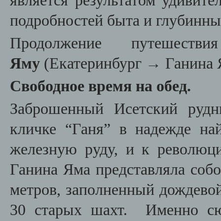
является результатом удивит
подробностей быта и глубинны
Продолжение путешес
Яму
(Екатеринбург
→
Ганина Я
Свободное время на обед.
Заброшенный Исетский руд
кличке “Ганя” в надежде най
железную руду, и к революц
Ганина Яма представляла соб
метров, заполненный дождевой
30 старых шахт.
Именно сю