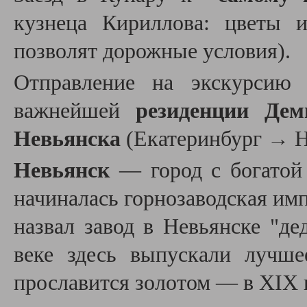
кузнеца Кириллова: ц
веты 
позволят дорожные условия).
Отправление на экскурсию 
важнейшей
резиденции Де
Невьянска
(Екатеринбург
→
Н
Невьянск
— город с богатой 
начиналась горнозаводская им
назвал завод в Невьянске "де
веке здесь выпускали лучш
прославится золотом — в XIX 