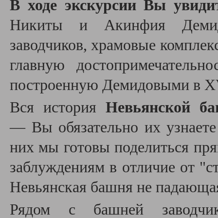
В ходе экскурсии
Вы увиди
Никиты и Акинфия Дем
заводчиков
,
храмовые комплек
главную достопримечательн
построенную Демидовыми в XV
Вся история
Невьянской б
— Вы обязательно их узнаете 
них мы готовы поделиться пр
заблуждениям в отличие от "
Невьянская башня не падающа
Рядом с башней
заводч