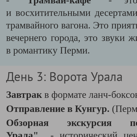
-
"Трамвай-кафе"
- это 
и восхитительными десертам
трамвайного вагона. Это прия
вечернего города, это звуки 
в романтику Перми.
День 3: Ворота Урала
Завтрак
в формате ланч-боксо
Отправление в Кунгур.
(Перм
Обзорная экскурсия
Урала"
- исторический цен