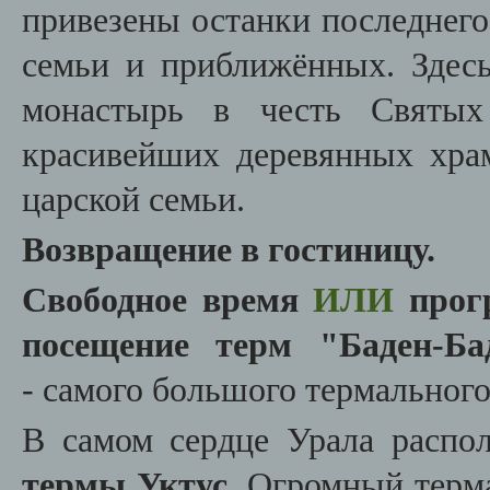
привезены оста
н
ки последнего
семьи и приближённых. Здес
монастырь в честь Святых
красивейших деревянных хра
царской семьи.
Возвращение в гостиницу.
Свободное время
ИЛИ
прогр
посещение терм "Баден-Б
-
самого большого термального
В самом сердце Урала распо
термы Уктус
. Огромный терм