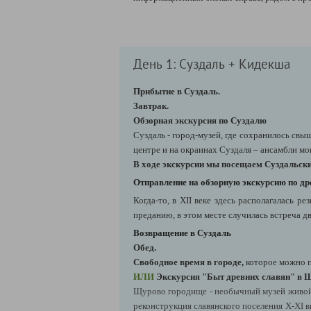
День 1: Суздаль + Кидекша
Прибытие в Суздаль.
Завтрак.
Обзорная экскурсия по Суздалю
Суздаль - город-музей, где сохранилось свы
центре и на окраинах Суздаля – ансамбли м
В ходе экскурсии мы посещаем
Суздальски
Отправление на обзорную экскурсию по
др
Когда-то, в XII веке здесь располагалась 
преданию, в этом месте случилась встреча д
Возвращение в Суздаль
Обед.
Свободное время в городе,
которое можно п
ИЛИ
Экскурсия "Быт древних славян" в
Щурово городище - необычный музей живой и
реконструкция славянского поселения X-XI в