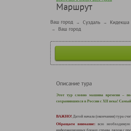
Маршрут
Ваш город
Суздаль
Кидекша
→
→
Ваш город
→
Описание тура
Этот тур словно машина времени – пол
сохранившихся в России с XII века! Самы
ВАЖНО!
Датой начала (окончания) тура счи
Обращаем внимание:
всю необходимую 
информационных блоках справа, рядом с пр