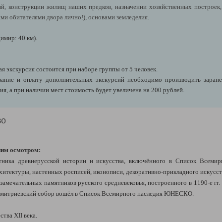
ий, конструкции жилищ наших предков, назначении хозяйственных построек,
ми обитателями двора лично!), основами земледелия.
имир: 40 км).
я экскурсия состоится при наборе группы от 5 человек.
ние и оплату дополнительных экскурсий необходимо производить заранее,
я, а при наличии мест стоимость будет увеличена на 200 рублей.
во
ним осмотром:
ника древнерусской истории и искусства, включённого в Список Всеми
хитектуры, настенных росписей, иконописи, декоративно-прикладного искусст
замечательных памятников русского средневековья, построенного в 1190-е гг.
. Дмитриевский собор вошёл в Список Всемирного наследия ЮНЕСКО.
тва XII века.