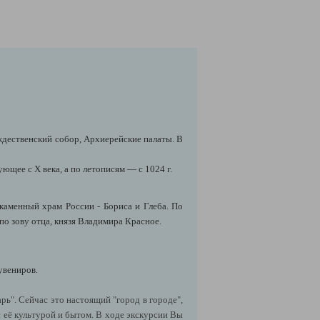
ождественский собор, Архиерейские палаты. В
ющее с X века, а по летописям — с 1024 г.
окаменный храм России - Бориса и Глеба. По
по зову отца, князя Владимира Красное.
увениров.
ь". Сейчас это настоящий "город в городе",
с её культурой и бытом. В ходе экскурсии Вы