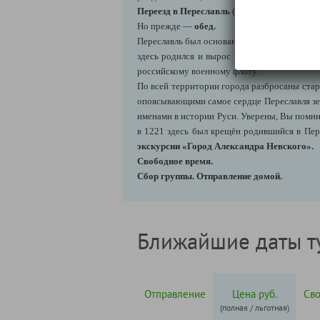
Переезд в Переславль
(Юрьев-Польский
→
П
Но прежде —
обед.
Переславль был основан в 1152 году на бер
здесь родился и вырос князь Александр Не
российскому военному флоту.
По всей территории города разбросаны стар
опоясывающими самое сердце Переславля зе
именами в истории Руси. Уверены, Вы помни
в 1221 здесь был крещён родившийся в Пер
экскурсии «Город Александра Невского».
Свободное время.
Сбор группы.
Отправление домой.
Ближайшие даты т
Отправление
Цена руб.
Св
(полная / льготная)