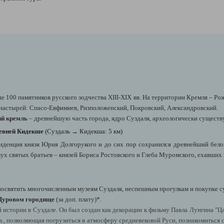
ше 100 памятников русского зодчества XIII-XIX вв. На территории Кремля – Р
онастырей: Спасо-Евфимиев, Ризположенский, Покровский, Александровский.
й кремль
– древнейшую часть города, ядро Суздаля, археологически существу
евней Кидекше
(
Суздаль
→
Кидекша
: 5 км)
резиденция князя Юрия Долгорукого и до сих пор сохранился древнейший бел
вух святых братьев – князей Бориса Ростовского и Глеба Муромского, ехавших 
освятить многочисленным музеям Суздаля, неспешным прогулкам и покупке с
 Щуровом городище
(за доп. плату)*.
стории в Суздале. Он был создан как декорации к фильму Павла Лунгина "Цар
в., позволяющая погрузиться в атмосферу средневековой Руси, познакомиться 