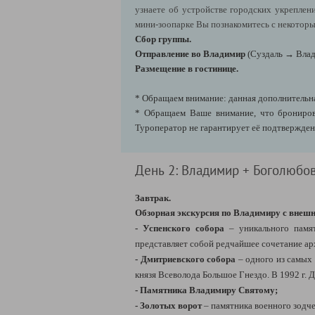
узнаете об устройстве городских укреплен
мини-зоопарке Вы познакомитесь с некоторы
Сбор группы.
Отправление во Владимир
(Суздаль → Влад
Размещение в гостинице.
* Обращаем внимание: данная дополнительна
* Обращаем Ваше внимание, что бронирова
Туроператор не гарантирует её подтверждени
День 2: Владимир + Боголюбо
Завтрак.
Обзорная экскурсия по Владимиру с внеш
- Успенского собора
– уникального памят
представляет собой редчайшее сочетание ар
- Дмитриевского собора
– одного из самых 
князя Всеволода Большое Гнездо. В 1992 г
- Памятника Владимиру Святому;
- Золотых ворот
– памятника военного зодчес