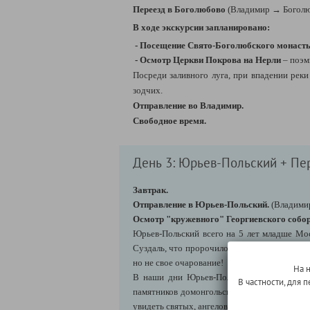
Переезд в Боголюбово
(Владимир
→ Боголю
В ходе экскурсии запланировано:
- Посещение Свято-Боголюбского монаст
- Осмотр Церкви Покрова на Нерли
– поэм
Посреди заливного луга, при впадении реки
зодчих.
Отправление во Владимир.
Свободное время.
День 3: Юрьев-Польский + Пе
Завтрак.
Отправление в Юрьев-Польский.
(Владим
Осмотр "кружевного" Георгиевского собор
Юрьев-Польский всего на 5 лет младше Мос
Суздаль, что пророчило городу богатство и
но не свое очарование!
На 
В наши дни Юрьев-Польский привлекает м
В частности, для
памятников домонгольского зодчества – Гео
увидеть святых, ангелов, всадников, кентавр