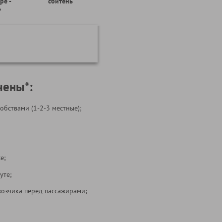
ре -
сбитень
ь
чены*:
обствами (1-2-3 местные);
е;
уте;
возчика перед пассажирами;