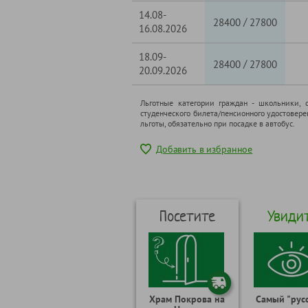
14.08-
/
28400
27800
16.08.2026
18.09-
/
28400
27800
20.09.2026
Льготные категории граждан - школьники, 
студенческого билета/пенсионного удостовер
льготы, обязательно при посадке в автобус.
Добавить в избранное
Посетите
Увиди
Храм Покрова на
Самый "рус