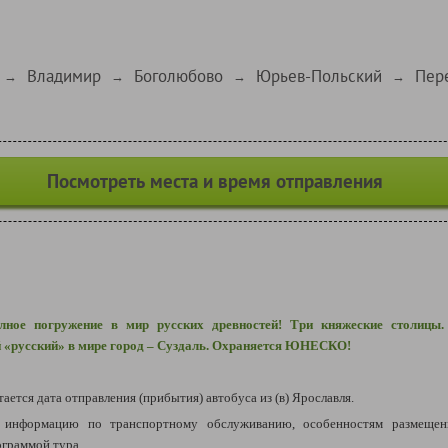
Владимир
Боголюбово
Юрьев-Польский
Пер
→
→
→
→
Посмотреть места и время отправления
ное погружение в мир русских древностей! Три княжеские столицы.
й «русский»
в мире город – Суздаль. Охраняется ЮНЕСКО!
тается дата отправления (прибытия) автобуса из (в) Ярославля.
информацию по транспортному обслуживанию, особенностям размещен
ограммой тура.