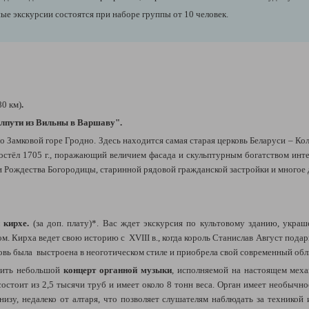
е экскурсии состоятся при наборе группы от 10 человек.
0 км)
.
полпути из Вильны в Варшаву"
.
о Замковой горе Гродно. Здесь находится самая старая церковь Беларуси – Кол
стёл 1705 г., поражающий величием фасада и скульптурным богатством ин
ви Рождества Богородицы, старинной рядовой гражданской застройки и многое
 кирхе
.
(за доп. плату)*.
Вас ждет экскурсия по
культовому зданию, украш
ом. Кирха ведет свою историю с
XVIII в., когда король Станислав Август под
вь была выстроена в неоготическом стиле и приобрела свой современный обл
етить небольшой
концерт органной музыки
, исполняемой на настоящем меха
стоит из 2,5 тысячи труб и имеет около 8 тонн веса. Орган имеет необычное
внизу, недалеко от алтаря, что позволяет слушателям наблюдать за технико