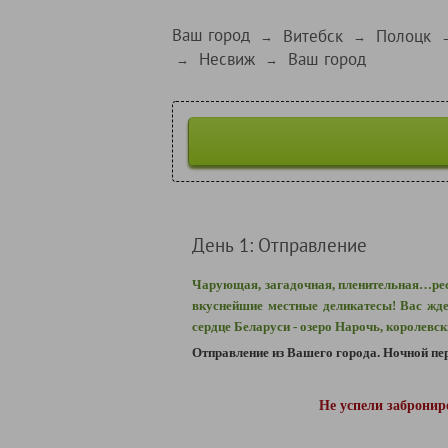
Ваш город
Витебск
Полоцк
→
→
Несвиж
Ваш город
→
→
День 1: Отправление
Чарующая, загадочная, пленительная…респ
вкуснейшие местные деликатесы! Вас жде
сердце Беларуси - озеро Нарочь, королевс
Отправление из Вашего города.
Ночной пер
Не успели заброни