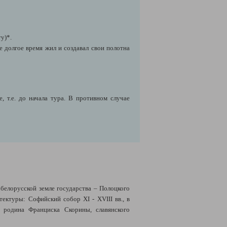
ту)*.
е долгое время жил и создавал свои полотна
 т.е. до начала тура. В противном случае
елорусской земле государства – Полоцкого
ектуры: Софийский собор XI - XVIII вв., в
 родина Франциска Скорины, славянского