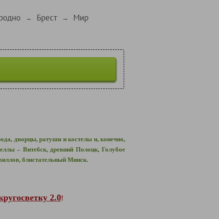
родно
Брест
Мир
→
→
да, дворцы, ратуши и костелы и, конечно,
еллы – Витебск, древний Полоцк, Голубое
ивиллов, блистательный Минск.
кругосветку 2.0
!