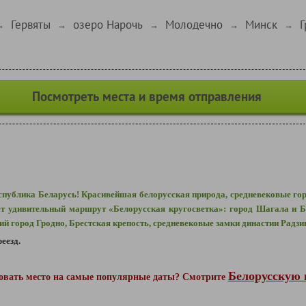
Гервяты
озеро Нарочь
Молодечно
Минск
Г
→
→
→
→
→
Посмотреть места и время отправления
ублика Беларусь! Красивейшая белорусская природа, средневековые горо
т удивительный маршрут «Белорусская кругосветка»: город Шагала и Б
кий город Гродно, Брестская крепость, средневековые замки династии Радз
еезд.
Белорусскую 
ровать место на самые популярные даты? Смотрите