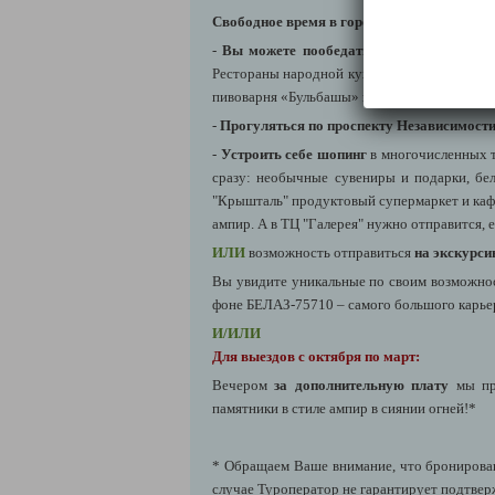
Свободное время в городе на Ваш выбор:
-
Вы можете пообедать
(самостоятельно, 
Рестораны народной кухни "Васильки", сеть 
пивоварня «Бульбашы» в Троицком Предмес
-
Прогуляться по проспекту Независимост
-
Устроить себе шопинг
в многочисленных т
сразу: необычные сувениры и подарки, бел
"Крышталь" продуктовый супермаркет и каф
ампир. А в ТЦ "Галерея" нужно отправится,
ИЛИ
возможность отправиться
на экскурси
Вы увидите уникальные по своим возможнос
фоне БЕЛАЗ-75710 – самого большого карьер
И/ИЛИ
Для выездов с октября по март:
Вечером
за дополнительную плату
мы пр
памятники в стиле ампир в сиянии огней!*
* Обращаем Ваше внимание, что бронирован
случае Туроператор не гарантирует подтвер