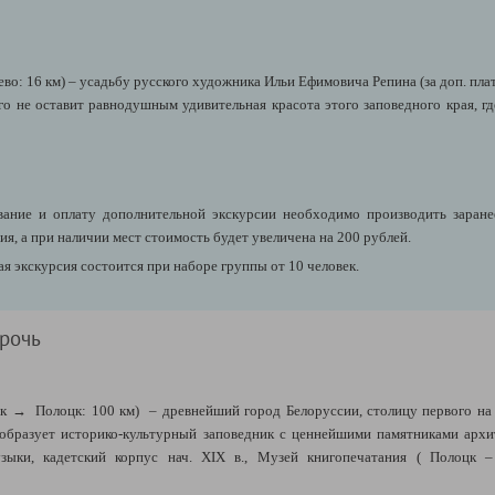
во: 16 км) – усадьбу русского художника Ильи Ефимовича Репина (за доп. пла
го не оставит равнодушным удивительная красота этого заповедного края, гд
ние и оплату дополнительной экскурсии необходимо производить заранее,
я, а при наличии мест стоимость будет увеличена на 200 рублей.
я экскурсия состоится при наборе группы от 10 человек.
арочь
 → Полоцк: 100 км) – древнейший город Белоруссии, столицу первого на б
образует историко-культурный заповедник с ценнейшими памятниками архит
зыки, кадетский корпус нач. XIX в., Музей книгопечатания ( Полоцк –