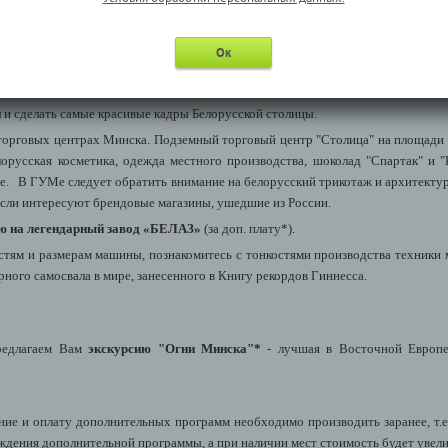
за доп. плату) в уютных кафе и ресторанчиках Минска и попробовать нац
Ок
ресторанов-бистро "Лидо", а для тех, кто хочет прогуляться кафе "Панский Д
тье.
и
и сделать самые красивые кадры Белорусской столицы.
орговых центрах Минска. Подземный торговый центр "Столица" на площади Н
орусская косметика, одежда местного производства, шоколад "Спартак" и "
е. В ГУМе следует обратить внимание на белорусский трикотаж и архитектур
 если интересуют брендовые магазины, ушедшие из России.
ю на легендарный завод «БЕЛАЗ»
(за доп. плату*).
тям и размерам машины, познакомитесь с тонкостями производства техники м
ного самосвала в мире, занесенного в Книгу рекордов Гиннесса.
едлагаем Вам
экскурсию "Огни Минска"*
- лучшая в Восточной Европе
ие и оплату дополнительных программ необходимо производить заранее, т.е
ждения дополнительной программы, а при наличии мест стоимость будет увели