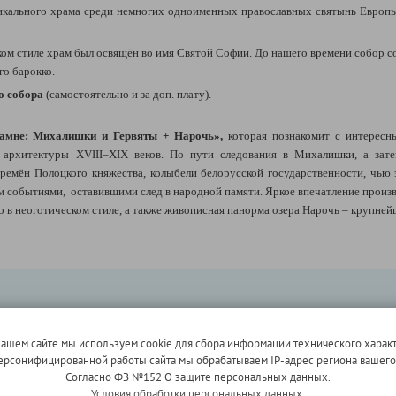
икального храма среди немногих одноименных православных святынь Европы
ком стиле храм был освящён во имя Святой Софии. До нашего времени собор с
го барокко.
о собора
(самостоятельно и за доп. плату).
амне: Михалишки и Гервяты + Нарочь»,
которая по
знакомит с интересн
архитектуры ХVІІІ–ХІХ веков. По пути следования в Михалишки, а зат
времён Полоцкого княжества, колыбели белорусской государственности, чью 
ам событиями, оставившими след в народной памяти. Яркое впечатление произ
о в неоготическом стиле, а также живописная панорма озера Нарочь
– крупнейш
нашем сайте мы используем cookie для сбора информации технического характ
ку:
исторический центр, Верхний город, Свято-Духов Кафедральный собор
 персонифицированной работы сайта мы обрабатываем IP-адрес региона вашег
ади белорусской столицы.
Согласно ФЗ №152 О защите персональных данных.
Условия обработки персональных данных.