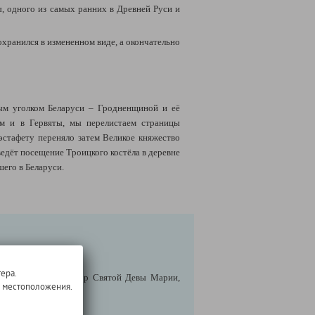
, одного из самых ранних в Древней Руси и
охранился в измененном виде, а окончательно
ым уголком Беларуси – Гродненщиной и её
ем и в Гервяты, мы перелистаем страницы
эстафету переняло затем Великое княжество
ведёт посещение Троицкого костёла в деревне
его в Беларуси.
ера.
, Католический собор Святой Девы Марии,
о местоположения.