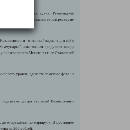
иональную белорусскую кухню. Рекомендуем
ворик" в Раковском Предместье или ресторан-
езависимости - отличный вариант для всё и
Коммунарка", алкогольная продукция завода
у послевоенного Минска в стиле Сталинский
ирового уровня, сделаете памятное фото на
 подсветка центра столицы! Великолепные
. до отправления по маршруту. В противном
чена на 200 рублей.