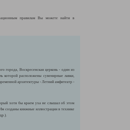
рационным правилам Вы можете найти в
го города, Воскресенская церковь - один из
оль которой расположены сувенирные лавки,
овременной архитектуры - Летний амфитеатр -
торый хотя бы краем уха не слышал об этом
 Им созданы книжные иллюстрации в технике
др.).