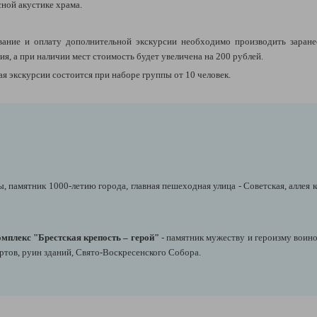
сной акустике храма.
ние и оплату дополнительной экскурсии необходимо производить заранее,
я, а при наличии мест стоимость будет увеличена на 200 рублей.
я экскурсии состоится при наборе группы от 10 человек.
ы, памятник 1000-летию города,
главная пешеходная улица - Советская, аллея
мплекс "Брестская крепость – герой"
- памятник мужеству и героизму воин
ртов, руин зданий, Свято-Воскресенского Собора.