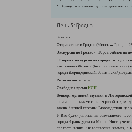
* Обращаем внимание: данные дополнительны
День 5: Гродно
Завтрак.
Отправление в Гродно
(Минск → Гродно: 28
Экскурсия по Гродно - "Город сеймов на 
О
бзорная экскурсия по городу
:
экскурсия п
изысканный Фарный (бывший иезуитский) ко
города (Бернардинский, Бригиттский), церк
Размещение в отеле.
Свободное время
ИЛИ
Концерт органной музыки в Лютеранской
окнами и порталами с окном-розой над вход
здание бывшей таверны. Впоследствии церко
У Вас будет уникальная возможность пос
города Франкфурта-на-Майне. Инструмент со
протестантских и католических храмах, а 