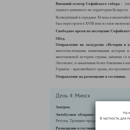
Внешний осмотр Софийского собора
- ун
первого каменного на территории Беларуси.
Возведённый в середине XI века в византийс
был перестроен в XVIII веке в стиле виленско
Свободное время на посещение Софийског
Обед.
Отправление на экскурсию
«История в к
многочисленными памятниками истории и 
многовековой истории страны, начиная со 
Литовское, и заканчивая более близкими к н
Гервяты – красивейшего храма, построенног
Отправление на размещение в гостинице.
День 4: Минск
Завтрак.
На 
Автобусная обзорная экскурсия по Минс
В частности, для
Ратуша, Троицкое предместье, улицы и площ
Размещение в гостинице.