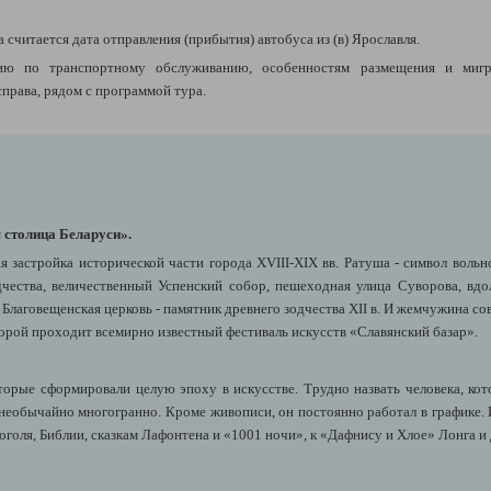
а считается дата отправления (прибытия) автобуса из (в) Ярославля.
ю по транспортному обслуживанию, особенностям размещения и миг
рава, рядом с программой тура.
 столица Беларуси».
 застройка исторической части города XVIII-XIX вв. Ратуша - символ вольно
чества, величественный Успенский собор, пешеходная улица Суворова, вд
. Благовещенская церковь - памятник древнего зодчества XII в. И жемчужина с
орой проходит всемирно известный фестиваль искусств «Славянский базар».
орые сформировали целую эпоху в искусстве. Трудно назвать человека, ко
 необычайно многогранно. Кроме живописи, он постоянно работал в графике.
оля, Библии, сказкам Лафонтена и «1001 ночи», к «Дафнису и Хлое» Лонга и 