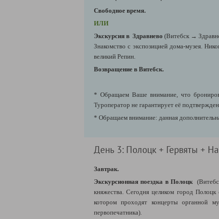
Свободное время.
ИЛИ
Экскурсия в Здравнево
(Витебск → Здравне
Знакомство с экспозицией дома-музея. Нико
великий Репин.
Возвращение в Витебск.
* Обращаем Ваше внимание, что бронирова
Туроператор не гарантирует её подтверждени
* Обращаем внимание: данная дополнительна
День 3: Полоцк + Гервяты + Н
Завтрак.
Экскурсионная поездка в Полоцк
(Витебск
княжества. Сегодня целиком город Полоцк 
котором проходят концерты органной му
первопечатника).