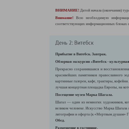
ВНИМАНИЕ!
Датой начала (окончания) тур
Внимание!
Всю необходимую информаци
соответствующих информационных блоках сп
День 2: Витебск
Прибытие в Витебск. Завтрак.
Обзорная экскурсия «Витебск - культурная
Прекрасно сохранившаяся и восстановленная
красивейших памятников православного зод
картинные галереи, кафе, трактиры, кофейни
лучшая концертная площадка Европы, на кот
Посещение музея Марка Шагала.
Шагал — один из немногих художников, кот
великом человеке. Искусство Марка Шагала
литографии и офорта (к «Мертвым душам» Гог
Обед.
Размещение в гостинице.