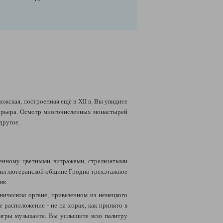
ожская, построенная ещё в XII в. Вы увидите
терьера. Осмотр многочисленных монастырей
 другое.
енному цветными витражами, стрельчатыми
арил лютеранской общине Гродно трехэтажное
ик.
ническом органе, привезенном из немецкого
 расположение - не на хорах, как принято в
й игры музыканта. Вы услышите всю палитру