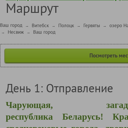
Маршрут
Ваш город
Витебск
Полоцк
Гервяты
озеро Н
→
→
→
→
Несвиж
Ваш город
→
→
Посмотреть мес
День 1: Отправление
Чарующая, загад
республика Беларусь! Кра