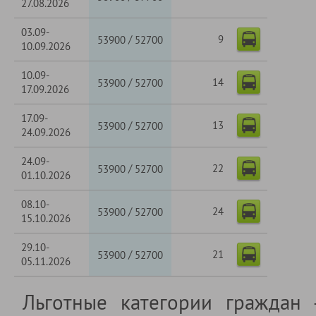
27.08.2026
03.09-
9
/
53900
52700
10.09.2026
10.09-
14
/
53900
52700
17.09.2026
17.09-
13
/
53900
52700
24.09.2026
24.09-
22
/
53900
52700
01.10.2026
08.10-
24
/
53900
52700
15.10.2026
29.10-
21
/
53900
52700
05.11.2026
Льготные категории граждан