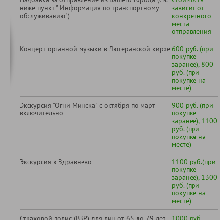
Надбавка за отправление из Вашего города (см.
Стоимость
ниже пункт " Информация по транспортному
зависит от
обслуживанию")
конкретного
места
отправления
Концерт органной музыки в Лютеранской кирхе
600 руб. (при
покупке
заранее), 800
руб. (при
покупке на
месте)
Экскурсия "Огни Минска" с октября по март
900 руб. (при
включительно
покупке
заранее), 1100
руб. (при
покупке на
месте)
Экскурсия в Здравнево
1100 руб.(при
покупке
заранее), 1300
руб. (при
покупке на
месте)
Страховой полис (ВЗР) для лиц от 65 до 79 лет
1000 руб.