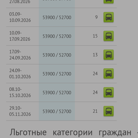
27.08.2026
03.09-
9
/
53900
52700
10.09.2026
10.09-
15
/
53900
52700
17.09.2026
17.09-
13
/
53900
52700
24.09.2026
24.09-
24
/
53900
52700
01.10.2026
08.10-
24
/
53900
52700
15.10.2026
29.10-
21
/
53900
52700
05.11.2026
Льготные категории граждан