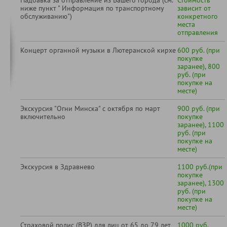
Надбавка за отправление из Вашего города (см.
Стоимость
ниже пункт " Информация по транспортному
зависит от
обслуживанию")
конкретного
места
отправления
Концерт органной музыки в Лютеранской кирхе
600 руб. (при
покупке
заранее), 800
руб. (при
покупке на
месте)
Экскурсия "Огни Минска" с октября по март
900 руб. (при
включительно
покупке
заранее), 1100
руб. (при
покупке на
месте)
Экскурсия в Здравнево
1100 руб.(при
покупке
заранее), 1300
руб. (при
покупке на
месте)
Страховой полис (ВЗР) для лиц от 65 до 79 лет
1000 руб.