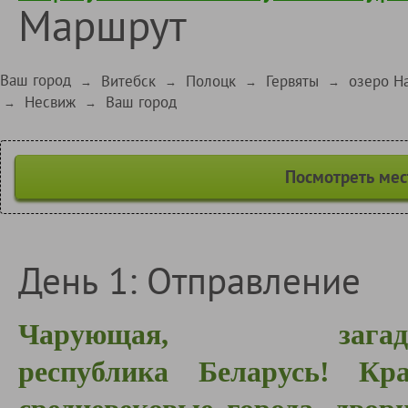
Маршрут
Ваш город
Витебск
Полоцк
Гервяты
озеро Н
→
→
→
→
Несвиж
Ваш город
→
→
Посмотреть мес
День 1: Отправление
Чарующая, загад
республика Беларусь! Кра