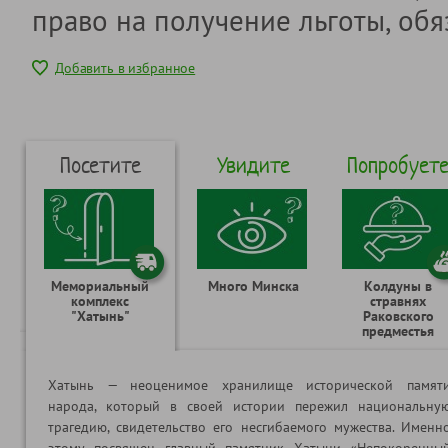
право на получение льготы, обя
Добавить в избранное
Посетите
Увидите
Попробует
Мемориальный
Много Минска
Колдуны в
комплекс
стравнях
"Хатынь"
Раковского
предместья
Хатынь — неоценимое хранилище исторической памят
народа, который в своей истории пережил национальну
трагедию, свидетельство его несгибаемого мужества. Именн