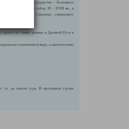
белорусской земле государства –
Полоцк
ого
ектуры: Софийский собор XI - XVIII вв., в
 родина Франциска Скорины, славянского
, одного из самых ранних в Древней Руси и
охранился в измененном виде, а окончательно
 т.е. до начала тура. В противном случае