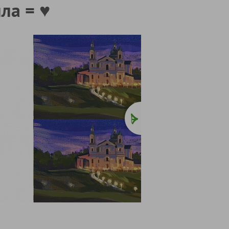
ла = ♥