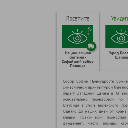
Посетите
Увиди
Национальная
Город Бел
святыня -
Шагала
Софийский собор
Полоцка
Собор Софии Премудрости Божие
символичной архитектурой был пос
берегу Западной Двины в ХI веке
основательно перестроили по 
Глаубица в стиле виленского (поз
Однако до наших дней от храма
кладки, практически полность
фундамент, части апсиды, ст