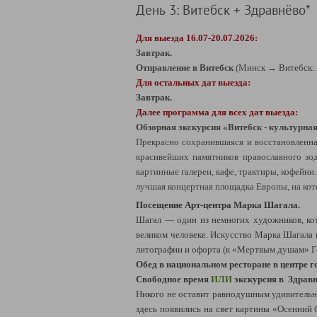
День 3: Витебск + Здравнёво*
Для выезда 16.07-20.07.2026:
Завтрак.
Отправление в Витебск
(Минск
→
Витебск: 
Для остальных дат выезда:
Завтрак.
Далее программа для всех дат выезда:
Обзорная экскурсия «Витебск - культурная
Прекрасно сохранившаяся и восстановленная
красивейших памятников православного зод
картинные галереи, кафе, трактиры, кофейни
лучшая концертная площадка Европы, на кот
Посещение Арт-центра Марка Шагала.
Шагал — один из немногих художников, кот
великом человеке. Искусство Марка Шагала
литографии и офорта (к «Мертвым душам» Гог
Обед в национальном ресторане в центре г
Свободное время
ИЛИ
экскурсия в Здрав
Никого не оставит равнодушным удивительная
здесь появились на свет картины «Осенний 