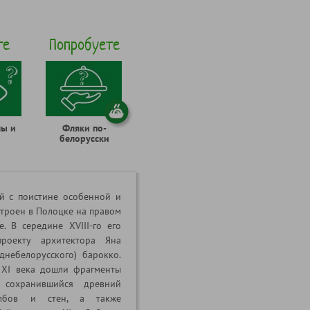
те
Попробуете
лы и
Фляки по-
белорусски
й с поистине особенной и
троен в Полоцке на правом
. В середине XVIII-го его
проекту архитектора Яна
днебелорусского) барокко.
 ХI века дошли фрагменты
ю сохранившийся древний
олбов и стен, а также