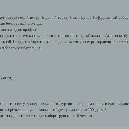
ку:
исторический центр, Верхний город, Свято-Духов Кафедральный собор
ади белорусской столицы.
 доп плату по прайсу)*
прекрасная возможность посетить торговый центр «Столица»
(магазины, бу
альной белорусской кухней
и пообедать в аутентичном ресторанчике, посетит
ам белорусской столицы.
330 км).
ние и оплату дополнительной экскурсии необходимо производить заранее,
я, а при наличии мест стоимость будет увеличена на 200 рублей.
я экскурсия состоится при наборе группы от 10 человек.