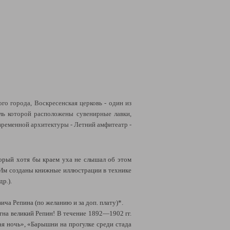
го города, Воскресенская церковь - один из
оль которой расположены сувенирные лавки,
овременной архитектуры - Летний амфитеатр -
торый хотя бы краем уха не слышал об этом
 Им созданы книжные иллюстрации в технике
др.).
ча Репина (по желанию и за доп. плату)*.
отна великий Репин!
В течение 1892—1902 гг.
ая ночь», «Барышни на прогулке среди стада