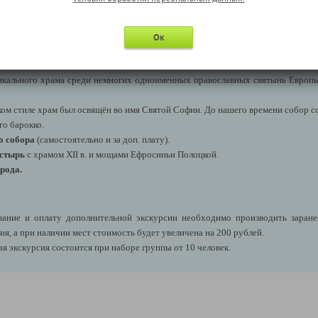
ск
→
Полоцк: 100 км)
– древнейший город Белоруссии, столицу первого на 
образует историко-культурный заповедник с ценнейшими памятниками архит
зыки, кадетский корпус нач. XIX в., Музей книгопечатания (
Полоцк
–
Ок
икального храма среди немногих одноименных православных святынь Европы
ком стиле храм был освящён во имя
Святой Софии
. До нашего времени собор с
го барокко.
о собора
(самостоятельно и за доп. плату).
астырь
с храмом XII в. и мощами Ефросиньи Полоцкой.
рода.
ние и оплату дополнительной экскурсии необходимо производить заранее,
я, а при наличии мест стоимость будет увеличена на 200 рублей.
я экскурсия состоится при наборе группы от 10 человек.