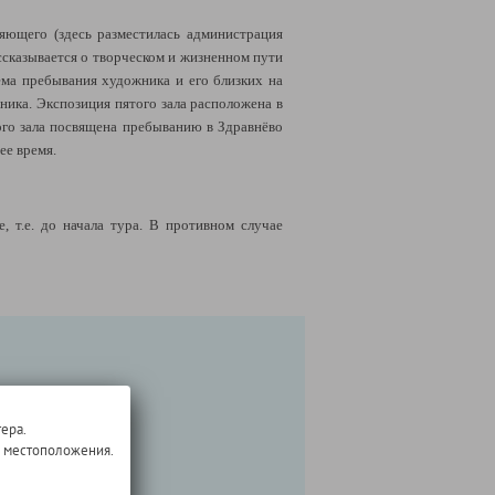
яющего (здесь разместилась администрация
ассказывается о творческом и жизненном пути
ема пребывания художника и его близких на
ника. Экспозиция пятого зала расположена в
ого зала посвящена пребыванию в Здравнёво
ее время.
 т.е. до начала тура. В противном случае
ера.
о местоположения.