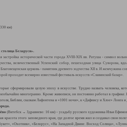
330 км)
 столица Беларуси».
 застройка исторической части города XVIII-XIX вв. Ратуша - символ вольно
чества, величественный Успенский собор, пешеходная улица Суворова, вд
. Благовещенская церковь - памятник древнего зодчества XII в. И жемчужина с
орой проходит всемирно известный фестиваль искусств «Славянский базар».
орые сформировали целую эпоху в искусстве. Трудно назвать человека, ко
 необычайно многогранно. Кроме живописи, он постоянно работал в графике.
оля, Библии, сказкам Лафонтена и «1001 ночи», к «Дафнису и Хлое» Лонга и 
орода.
нёво
(Витебск → Здравнево: 16 км) – усадьбу русского художника Ильи Ефимови
 красота этого заповедного края, где долгое время жил и создавал свои пол
букет», «Охотник», «Белорус», «На Западной Двине. Восход Солнца», «Лунн