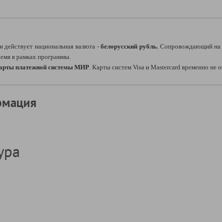
и действует национальная валюта -
белорусский рубль.
Сопровождающий на 
время в рамках программы.
карты платежной системы МИР
. Карты систем Visa и Mastercard временно не
рмация
ура