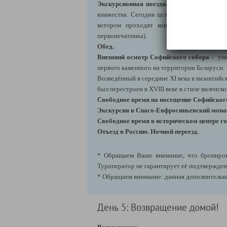
Экскурсионная поездка в Полоцк
(Витеб
княжества. Сегодня целиком город
Полоцк
котором проходят концерты органной му
первопечатника).
Обед.
Внешний осмотр Софийского собора
- ун
первого каменного на территории Беларуси.
Возведённый в середине XI века в византийс
был перестроен в XVIII веке в стиле виленско
Свободное время на посещение Софийског
Экскурсия в Спасо-Евфросиньевский мон
Свободное время в историческом центре го
Отъезд в Россию. Ночной переезд.
* Обращаем Ваше внимание, что бронирова
Туроператор не гарантирует её подтверждени
* Обращаем внимание: данная дополнительна
День 5: Возвращение домой!