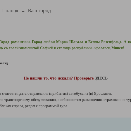
Полоцк
Ваш город
→
 Город романтики. Город любви Марка Шагала и Беллы Розенфельд. А н
цк со своей знаменитой Софией и столица республики - красавец-Минск!
еезд.
Не нашли то, что искали? Проверьте
ЗДЕСЬ
а считается дата отправления (прибытия) автобуса из (в) Ярославля.
 транспортному обслуживанию, особенностям размещения, страхованию ту
локах справа, рядом с программой тура.