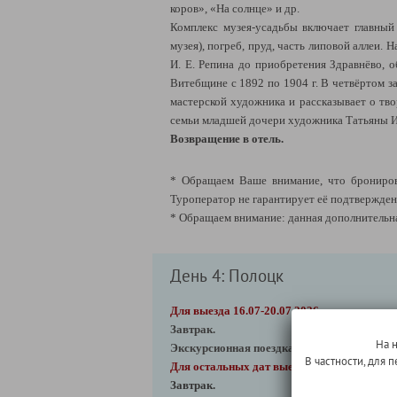
коров», «На солнце» и др.
Комплекс музея-усадьбы включает главный
музея), погреб, пруд, часть липовой аллеи.
На
И. Е. Репина до приобретения Здравнёво, 
Витебщине с 1892 по 1904 г. В четвёртом з
мастерской художника и рассказывает о тв
семьи младшей дочери художника Татьяны Ил
Возвращение в отель.
* Обращаем Ваше внимание, что бронирова
Туроператор не гарантирует её подтверждени
* Обращаем внимание: данная дополнительна
День 4: Полоцк
Для выезда 16.07-20.07.2026:
Завтрак.
На 
Экскурсионная поездка в Полоцк
(Минск
В частности, для
Для остальных дат выезда:
Завтрак.