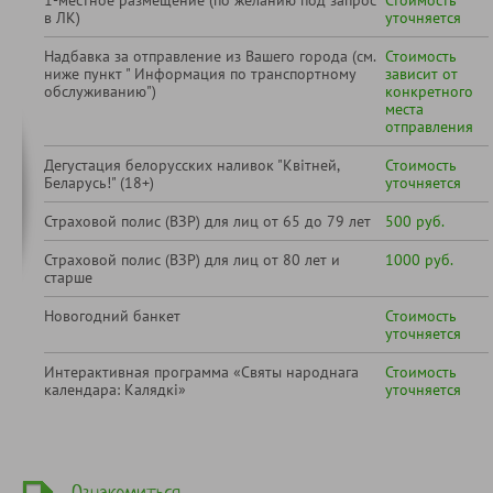
1-местное размещение (по желанию под запрос
Стоимость
в ЛК)
уточняется
Надбавка за отправление из Вашего города (см.
Стоимость
ниже пункт " Информация по транспортному
зависит от
обслуживанию")
конкретного
места
отправления
Дегустация белорусских наливок "Квiтней,
Стоимость
Беларусь!" (18+)
уточняется
Страховой полис (ВЗР) для лиц от 65 до 79 лет
500 руб.
Страховой полис (ВЗР) для лиц от 80 лет и
1000 руб.
старше
Новогодний банкет
Стоимость
уточняется
Интерактивная программа «Святы народнага
Стоимость
календара: Калядкі»
уточняется
Ознакомиться