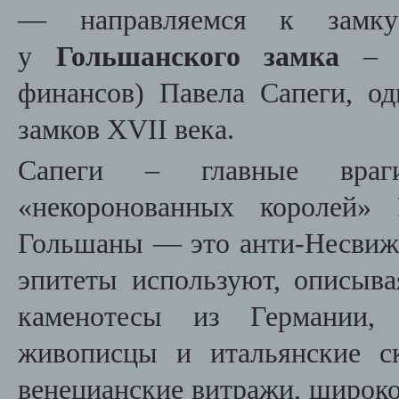
— направляемся к зам
у
Гольшанского замка
– р
финансов) Павела Сапеги, о
замков
XVII
века.
Сапеги – главные враг
«некоронованных королей» 
Гольшаны — это анти-Несвиж 
эпитеты используют, описыв
каменотесы из Германии, 
живописцы и итальянские с
венецианские витражи, широко