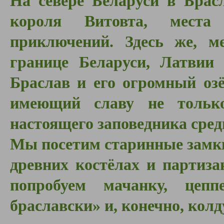
На севере Беларуси в Брас
короля Витовта, мест
приключений.
Здесь же, 
границе Беларуси, Латви
Браслав и его огромный озё
имеющий славу не только
настоящего заповедника сре
Мы посетим старинные замки
древних костёлах и партиза
попробуем мачанку, цеп
браславски» и, конечно, кол