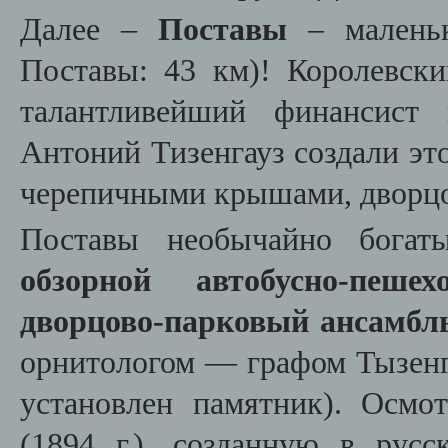
Далее –
Поставы
– маленьк
Поставы: 43 км)! Королевск
талантливейший финансист
Антоний Тизенгауз создали эт
черепичными крышами, дворцо
Поставы необычайно богаты
обзорной автобусно-пеш
дворцово-парковый ансамбл
орнитологом — графом Тызенга
установлен памятник). Осм
(1894 г.), созданную в русс