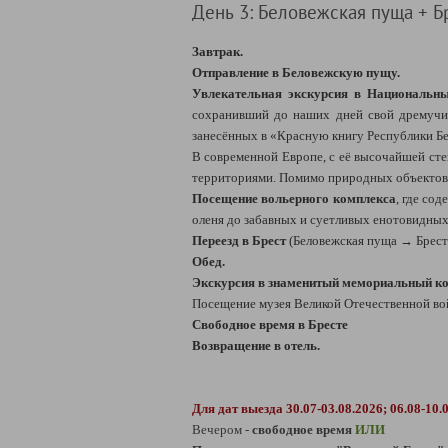
День 3: Беловежская пуща + Б
Завтрак.
Отправление в Беловежскую пущу.
Увлекательная экскурсия в Национальн
сохранивший до наших дней свой дремучи
занесённых в «Красную книгу Республики Бе
В современной Европе, с её высочайшей ст
территориями. Помимо природных объектов, 
Посещение вольерного комплекса
, где со
оленя до забавных и суетливых енотовидны
Переезд в Брест
(Беловежская пуща → Брест:
Обед.
Экскурсия в знаменитый мемориальный ком
Посещение музея Великой Отечественной вой
Свободное время в Бресте
Возвращение в отель.
Для дат выезда
30.07-
03.08.2026;
06.08-10.
Вечером -
свободное время
ИЛИ