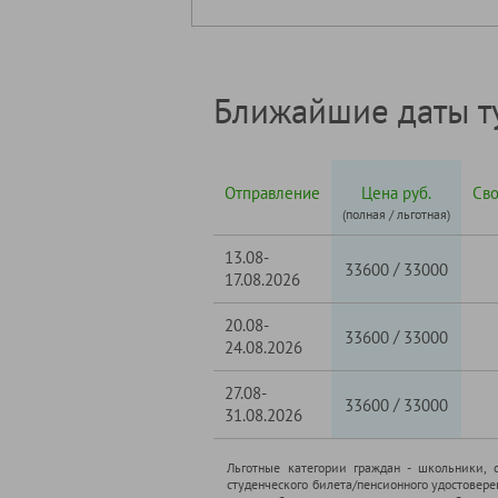
Ближайшие даты т
Отправление
Цена руб.
Св
(полная / льготная)
13.08-
/
33600
33000
17.08.2026
20.08-
/
33600
33000
24.08.2026
27.08-
/
33600
33000
31.08.2026
Льготные категории граждан - школьники, 
студенческого билета/пенсионного удостовер