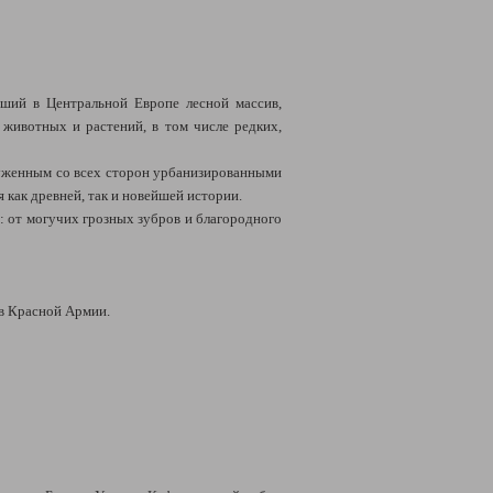
йший в Центральной Европе лесной массив,
ивотных и растений, в том числе редких,
руженным со всех сторон урбанизированными
как древней, так и новейшей истории.
ь: от могучих грозных зубров и благородного
в Красной Армии.