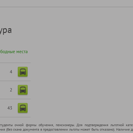
ура
ободные места
4
2
43
cтуденты очной формы обучения, пенсионеры. Для подтверждения льготной кате
ения (без скана документа в предоставлении льготы может быть отказано). Наличие