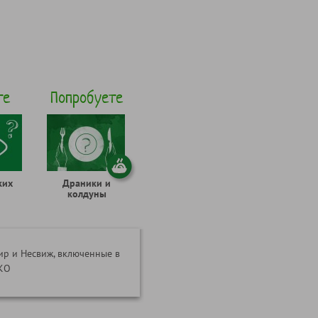
те
Попробуете
ких
Драники и
колдуны
р и Несвиж, включенные в
СКО