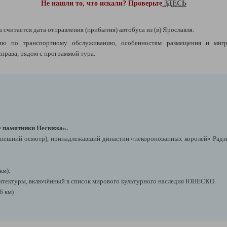
Не нашли то, что искали? Проверьте
ЗДЕСЬ
а считается дата отправления (прибытия) автобуса из (в) Ярославля.
ю по транспортному обслуживанию, особенностям размещения и миг
рава, рядом с программой тура.
е памятники Несвижа».
нешний осмотр), принадлежавший династии «некоронованных королей» Радзи
км).
хитектуры, включённый в список мирового культурного наследия ЮНЕСКО.
6 км)