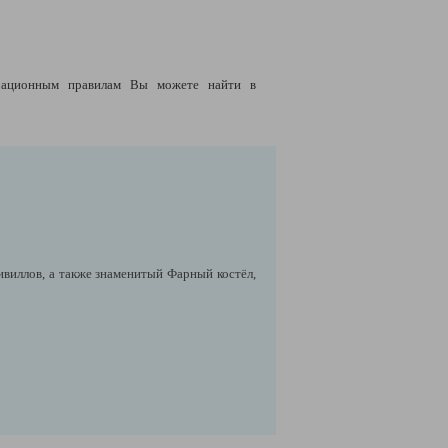
рационным правилам Вы можете найти в
виллов, а также знаменитый Фарный костёл,