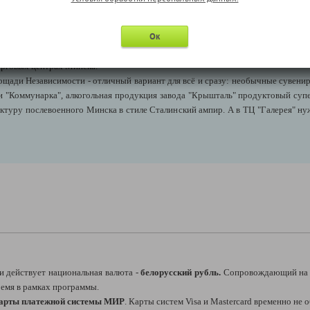
художественном музее Республики Беларусь или посетить музей Музей истор
альной библиотеки Беларуси.
Ок
и сделать самые красивые кадры Белорусской столицы.
итом рынке "Комаровка".
орговых центрах Минска.
щади Независимости - отличный вариант для всё и сразу: необычные сувенир
 и "Коммунарка", алкогольная продукция завода "Крышталь" продуктовый су
ктуру послевоенного Минска в стиле Сталинский ампир. А в ТЦ "Галерея" н
и действует национальная валюта -
белорусский рубль.
Сопровождающий на 
время в рамках программы.
карты платежной системы МИР
. Карты систем Visa и Mastercard временно не