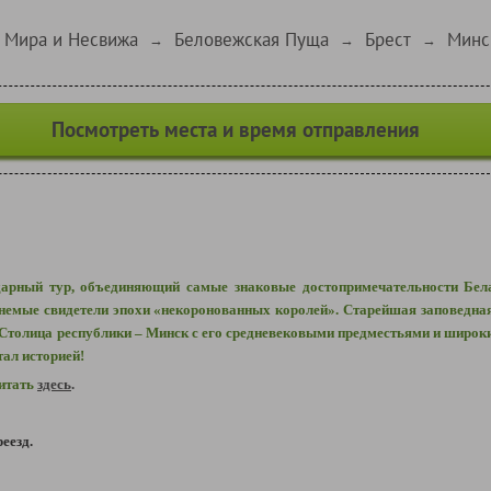
 Мира и Несвижа
Беловежская Пуща
Брест
Минс
→
→
→
Посмотреть места и время отправления
дарный тур, объединяющий самые знаковые достопримечательности Бе
немые свидетели эпохи «некоронованных королей». Старейшая заповедна
 Столица республики – Минск с его средневековыми предместьями и широк
тал историей!
читать
здесь
.
еезд.