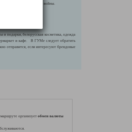
ии Великой Отечественной войны.
ы и подарки, белорусская косметика, одежда
пермаркет и кафе. В ГУМе следует обратить
ужно отправится, если интересуют брендовые
маршруте организует
обмен валюты
 обслуживаются.