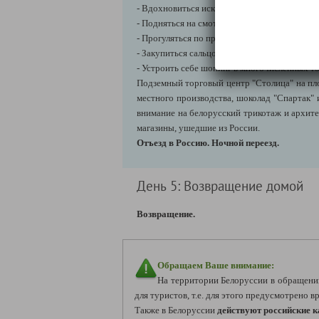
- Вдохновиться искусством в Национальном 
- Подняться на смотровую площадку Национ
- Прогуляться по проспекту Независимости 
- Закупиться сальцом и колбасами на знамен
- Устроить себе шопинг в многочисленных т
Подземный торговый центр "Столица" на пло
местного производства, шоколад "Спартак"
внимание на белорусский трикотаж и архите
магазины, ушедшие из России.
Отъезд в Россию. Ночной переезд.
День 5: Возвращение домой
Возвращение.
Обращаем Ваше внимание:
На территории Белоруссии в обращени
для туристов, т.е. для этого предусмотрено 
Также в Белоруссии
действуют российские 