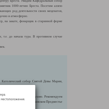
о центру Бреста. Увидим Кафедральный собор
памятник 1000-летию Бреста. Посетим аллею
ажающих род деятельности своих меценатов,
дочно и атмосферно.
ер, на закате, фонарщик в старинной форме
 т.е. до начала тура. В противном случае
век.
, Католический собор Святой Девы Марии,
ера.
иональную белорусскую кухню. Рекомендуем
о местоположения.
афе "Панский Дворик" в Раковском Предместье