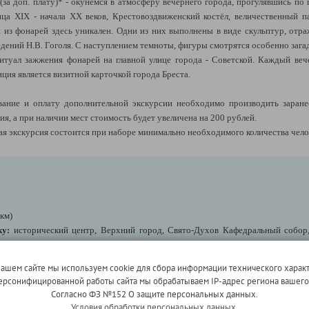
(за доп. плату)* - окунёмся в атмосферу вечернего города, прогулявшись п
ца XIX - начала XX веков, Крестовоздвиженский костёл, величественный 
 из фонарей здесь уникален. Одни из них выполнены в виде скульптур, отр
дений Н.В. Гоголя. С наступлением темноты, фигуры смотрятся особенно зага
туал зажжения фонарей на главной улице города - Советской. Каждый веч
ция является визитной карточкой города Бреста.
ние и оплату дополнительной экскурсии необходимо производить заранее,
я, а при наличии мест стоимость будет увеличена на 200 рублей.
я экскурсия состоится при наборе минимально необходимого количества чело
км)
ку:
исторический центр, Верхний город, Свято-Духов Кафедральный собор
ади белорусской столицы.
нашем сайте мы используем cookie для сбора информации технического характ
за доп. плату) в уютных кафе и ресторанчиках Минска и попробовать нац
 персонифицированной работы сайта мы обрабатываем IP-адрес региона вашег
ресторанов-бистро "Лидо", а для тех, кто хочет прогуляться перед обедом - к
Согласно ФЗ №152 О защите персональных данных.
цком Предместье.
Условия обработки персональных данных.