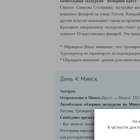
Пешеходная экскурсия "Вечерний Брест"
Святого Симеона Столпника, застройку кон
кованных фонарей на улице Гоголя. Каждый
другие искусно воплощают сцены из произве
Красивым завершением экскурсии станет ри
зажигает 19 керосиновых фонарей. Эта тради
* Обращаем Ваше внимание, что бронирова
Туроператор не гарантирует её подтверждени
* Обращаем внимание: данная дополнительна
День 4: Минск
Завтрак.
Отправление в Минск
(Брест →
Минск:
355 
Автобусная обзорная экскурсия по Минс
Ратуша, Троицкое предместье, улицы и площ
Свободное время в городе
на Ваш выбор:
На 
- Вы можете пообедать (самостоятельно, 
В частности, для
Рестораны народной кухни "Васильки", сеть 
или ресторан-пивоварня «Бульбашы» в Трои