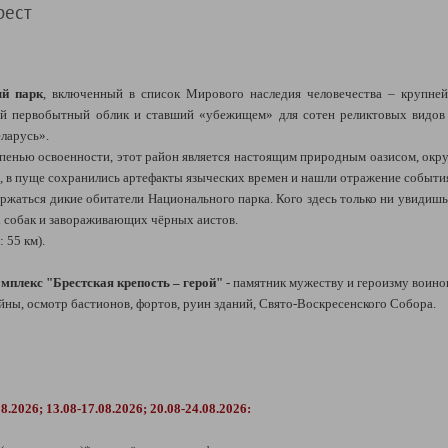
рест
ый парк
, включенный в список Мирового наследия человечества – крупне
й первобытный облик и ставший «убежищем» для сотен реликтовых видов ж
ларусь».
епенью освоенности, этот район является настоящим природным оазисом, ок
в пуще сохранились артефакты языческих времен и нашли отражение события 
держаться дикие обитатели Национального парка. Кого здесь только ни увидиш
х собак и завораживающих чёрных аистов.
 55 км).
плекс "Брестская крепость – герой"
- памятник мужеству и героизму воино
ны, осмотр бастионов, фортов, руин зданий, Свято-Воскресенского Собора.
08.2026; 13.08-17.08.2026; 20.08-24.08.2026: