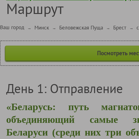
Маршрут
Ваш город
Минск
Беловежская Пуща
Брест
→
→
→
→
Посмотреть мес
День 1: Отправление
«Беларусь: путь магна
объединяющий самые зна
Беларуси (среди них три о