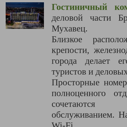
Гостиничный ком
деловой части Б
Мухавец.
Близкое располо
крепости, железно
города делает е
туристов и деловы
Просторные номер
полноценного от
сочетаются с
обслуживанием. Н
Wi-Fi.