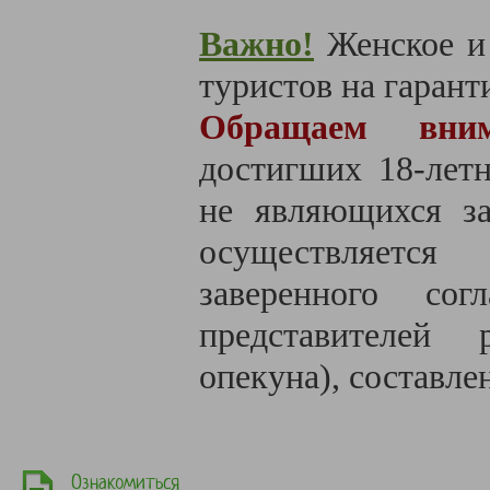
Важно!
Женское и
туристов на гаранти
Обращаем вн
достигших 18-летн
не являющихся за
осуществляется
заверенного со
представителе
й ре
опекуна), составле
Ознакомиться