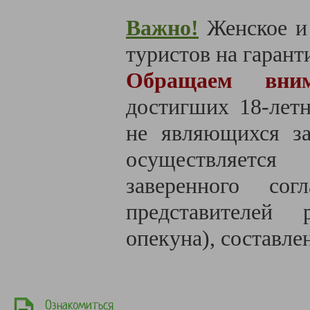
Важно!
Женское и
туристов на гаранти
Обращаем вн
достигших 18-летн
не являющихся за
осуществляется
заверенного со
представителе
й ре
опекуна), составле
Ознакомиться