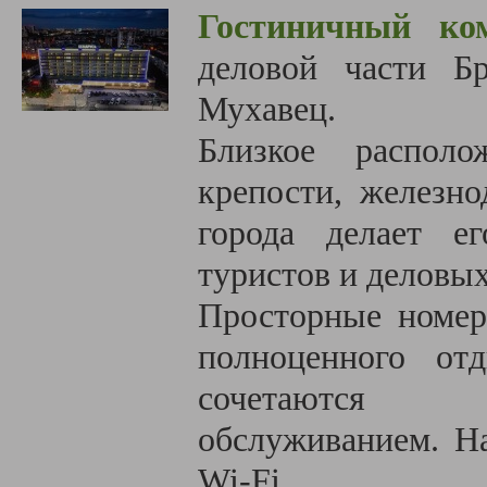
Гостиничный ком
деловой части Б
Мухавец.
Близкое располо
крепости, железно
города делает е
туристов и деловы
Просторные номер
полноценного от
сочетаются с
обслуживанием. Н
Wi-Fi.