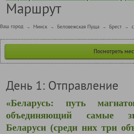
Маршрут
Ваш город
Минск
Беловежская Пуща
Брест
→
→
→
→
Посмотреть мес
День 1: Отправление
«Беларусь: путь магна
объединяющий самые зна
Беларуси (среди них три о