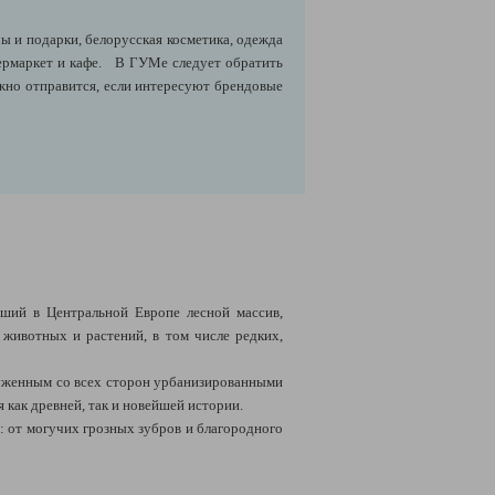
ы и подарки, белорусская косметика, одежда
пермаркет и кафе. В ГУМе следует обратить
ужно отправится, если интересуют брендовые
йший в Центральной Европе лесной массив,
ивотных и растений, в том числе редких,
руженным со всех сторон урбанизированными
как древней, так и новейшей истории.
ь: от могучих грозных зубров и благородного