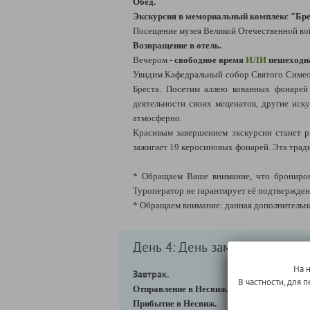
Обед.
Экскурсия в мемориальный комплекс "Брес
Посещение музея Великой Отечественной вой
Возвращение в отель.
Вечером -
свободное время
ИЛИ
пешеходна
Увидим Кафедральный собор Святого Симеона
Бреста. Посетим аллею кованных фонарей
деятельности своих меценатов, другие иск
атмосферно.
Красивым завершением экскурсии станет ри
зажигает 19 керосиновых фонарей. Эта тради
* Обращаем Ваше внимание, что бронирова
Туроператор не гарантирует её подтверждени
* Обращаем внимание: данная дополнительна
День 4: День замков
На 
Завтрак.
В частности, для
Отправление в Несвиж.
(Брест→ Несвиж: 27
Прибытие в Несвиж.