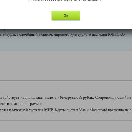
е памятники Несвижа».
нешний осмотр), принадлежавший династии «некоронованных королей» Радзи
Ок
км).
хитектуры, включённый в список мирового культурного наследия ЮНЕСКО.
и действует национальная валюта -
белорусский рубль.
Сопровождающий на 
время в рамках программы.
карты платежной системы МИР
. Карты систем Visa и Mastercard временно не