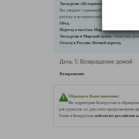
Экскурсия «Исторические и архитектурны
Вы увидите старинный Несвижский замок (в
ратушу и исторический парковый ансамбль.
Обед.
Переезд в посёлок Мир
(Несвиж → Мир: 31 
Экскурсия в Мирский замок
- памятник ар
Отъезд в Россию. Ночной переезд.
День 5: Возвращение домой
Возвращение.
Обращаем Ваше внимание:
На территории Белоруссии в обращени
для туристов, т.е. для этого предусмотрено 
Также в Белоруссии
действуют российские 