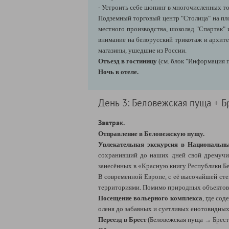
- Устроить себе шопинг в многочисленных т
Подземный торговый центр "Столица" на пло
местного производства, шоколад "Спартак"
внимание на белорусский трикотаж и архите
магазины, ушедшие из России.
Отъезд в гостиницу
(см. блок "Информация 
Ночь в отеле.
День 3: Беловежская пуща + Б
Завтрак.
Отправление в Беловежскую пущу.
Увлекательная экскурсия в Национальн
сохранивший до наших дней свой дремучи
занесённых в «Красную книгу Республики Бе
В современной Европе, с её высочайшей ст
территориями. Помимо природных объектов, 
Посещение вольерного комплекса
, где со
оленя до забавных и суетливых енотовидны
Переезд в Брест
(Беловежская пуща → Брест: