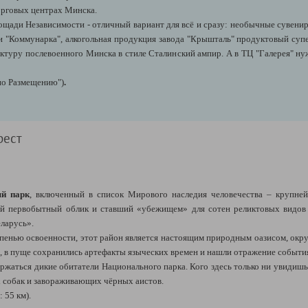
орговых центрах Минска.
щади Независимости - отличный вариант для всё и сразу: необычные сувенир
 и "Коммунарка", алкогольная продукция завода "Крышталь" продуктовый су
ктуру послевоенного Минска в стиле Сталинский ампир. А в ТЦ "Галерея" н
по Размещению")
.
рест
ый парк
, включенный в список Мирового наследия человечества – крупне
й первобытный облик и ставший «убежищем» для сотен реликтовых видов ж
ларусь».
епенью освоенности, этот район является настоящим природным оазисом, ок
в пуще сохранились артефакты языческих времен и нашли отражение события 
держаться дикие обитатели Национального парка. Кого здесь только ни увидиш
х собак и завораживающих чёрных аистов.
 55 км).