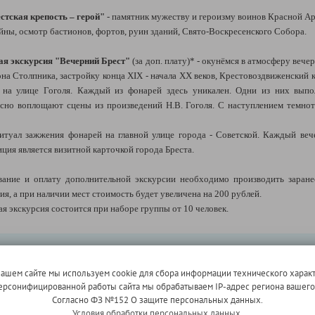
тская крепость – герой"
- памятник мужеству и героизму воинов Красной А
ны, осмотр бастионов, фортов, руин зданий, Свято-Воскресенского Собора.
я экскурсия "Вечерний Брест"
(за доп. плату)* - окунёмся в атмосферу вече
 Столпника, застройку конца XIX - начала XX веков, Крестовоздвиженский 
 на улице Гоголя. Каждый из фонарей здесь уникален. Одни из них вып
усно воплощают сцены из произведений Н.В. Гоголя. С наступлением темно
туал зажжения фонарей на главной улице города - Советской. Каждый веч
ция является визитной карточкой города Бреста.
ние и оплату дополнительной экскурсии необходимо производить заранее,
я, а при наличии мест стоимость будет увеличена на 200 рублей.
я экскурсия состоится при наборе группы от 10 человек.
нашем сайте мы используем cookie для сбора информации технического характ
 персонифицированной работы сайта мы обрабатываем IP-адрес региона вашег
7 км)
Согласно ФЗ №152 О защите персональных данных.
Условия обработки персональных данных.