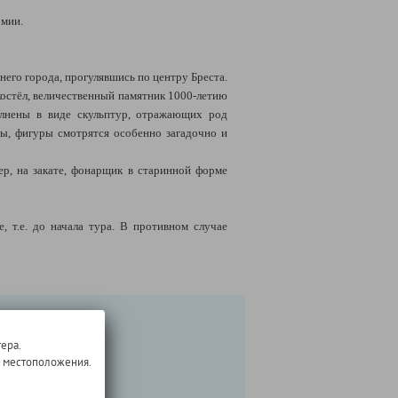
рмии.
рнего города, прогулявшись по центру Бреста.
костёл, величественный памятник 1000-летию
олнены в виде скульптур, отражающих род
ты, фигуры смотрятся особенно загадочно и
ер, на закате, фонарщик в старинной форме
 т.е. до начала тура. В противном случае
ера.
о местоположения.