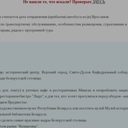
Не нашли то, что искали? Проверьте
ЗДЕСЬ
а считается дата отправления (прибытия) автобуса из (в) Ярославля.
о транспортному обслуживанию, особенностям размещения, страхования и 
рава, рядом с программой тура.
ку:
исторический центр, Верхний город, Свято-Духов Кафедральный собор
ади белорусской столицы.
за доп. плату) в уютных кафе и ресторанчиках Минска и попробовать нац
ресторанов-бистро "Лидо", а для тех, кто хочет прогуляться перед обедом - к
цком Предместье.
художественном музее Республики Беларусь или посетить музей Музей истор
альной библиотеки Беларуси.
и сделать самые красивые кадры Белорусской столицы.
итом рынке "Комаровка".