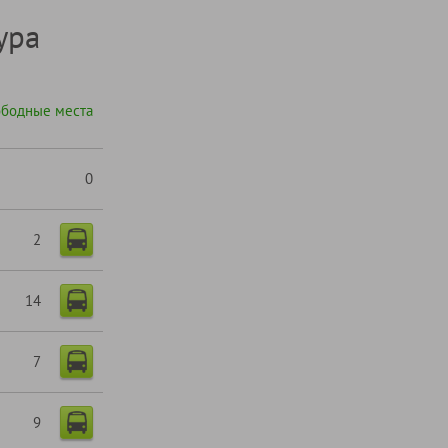
ура
ободные места
0
2
14
7
9