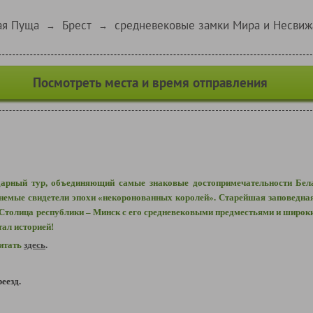
ая Пуща
Брест
средневековые замки Мира и Несвиж
→
→
Посмотреть места и время отправления
дарный тур, объединяющий самые знаковые достопримечательности Бе
немые свидетели эпохи «некоронованных королей». Старейшая заповедна
 Столица республики – Минск с его средневековыми предместьями и широк
тал историей!
читать
здесь
.
еезд.