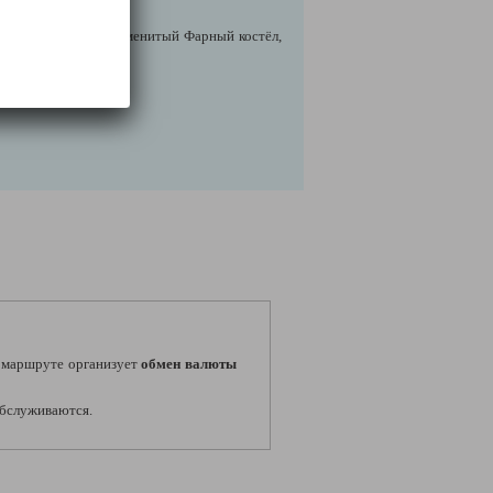
виллов, а также знаменитый Фарный костёл,
маршруте организует
обмен валюты
 обслуживаются.