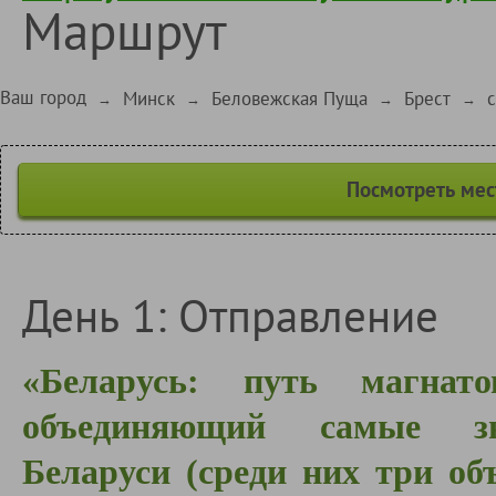
Маршрут
Ваш город
Минск
Беловежская Пуща
Брест
→
→
→
→
Посмотреть мес
День 1: Отправление
«Беларусь: путь магна
объединяющий самые зна
Беларуси (среди них три о