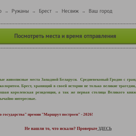
о
Ружаны
Брест
Несвиж
Ваш город
→
→
→
→
Посмотреть места и время отправления
ые живописные места Западной Беларуси. Средневековый Гродно с гран
колоритом. Брест, хранящий в своей истории не только великие трагедии
вшая королевская резиденция, а так же первая столица Великого кня
бычайно интересные.
 государства" премии "Маршрут построен" - 2026!
Не нашли то, что искали? Проверьте
ЗДЕСЬ