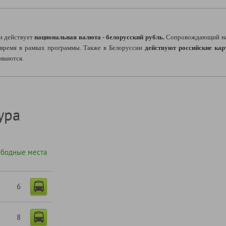
и действует
национальная валюта - белорусский рубль.
Сопровождающий на
о время в рамках программы. Также в Белоруссии
действуют российские ка
иваются.
ура
ободные места
6
8