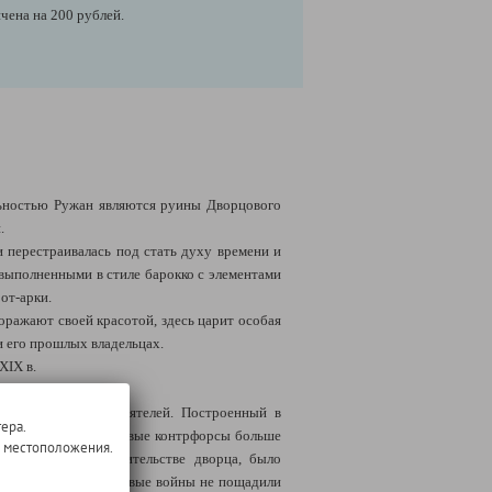
чена на 200 рублей.
ельностью Ружан являются руины Дворцового
.
 перестраивалась под стать духу времени и
 выполненными в стиле барокко с элементами
от-арки.
оражают своей красотой, здесь царит особая
и его прошлых владельцах.
XIX в.
стных Литовских деятелей. Построенный в
ера.
трельчатые арки, угловые контрфорсы больше
о местоположения.
мененных при строительстве дворца, было
ду. К сожалению, мировые войны не пощадили