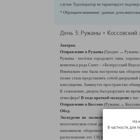
случае Туроператор не гарантирует подтвер
* Обращаем внимание: данные дополнительны
День 3: Ружаны + Коссовский 
Завтрак.
Отправление в Ружаны
(Гродно → Ружаны: 
Ружаны - посёлок городского типа, хорошо
комплекса рода Сапег – «Белорусский Версал
Изначально она была построена как оборон
позже стала представлять собой дворцовый 
классицизма. Замкнутое пространство обши
К сожалению, дворец был разрушен во время
атмосфера!
В ходе краткой экскурсии
у нас
Отправление в Коссово
(Ружаны → Коссово:
Обед.
Экскурсия по экспозиции Коссовского д
На 
неоготическом стиле дворец являлся нетипи
В частности, для
напоминали оборонное сооружение, чем з
расположение его 130 комнат таким образом