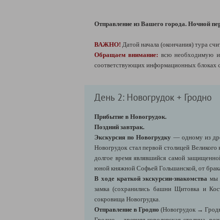
Отправление из Вашего города.
Ночной пер
ВАЖНО!
Датой начала (окончания) тура счи
Обращаем внимание:
всю необходимую и
соответствующих информационных блоках сп
День 2: Новогрудок + Гродно
Прибытие в Новогрудок.
Поздний завтрак.
Экскурсия по Новогрудку
— одному из дре
Новогрудок стал первой столицей Великого 
долгое время являвшийся самой защищенной
юной княжной Софьей Гольшанской, от брака
В ходе краткой экскурсии-знакомства
мы п
замка (сохранились башни Щитовка и Кос
сокровища Новогрудка.
Отправление в Гродно
(Новогрудок → Гродн
Гродно – древняя королевская столица, ре