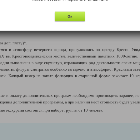
 2008 года проходит реставрация замкового комплекса при поддержке ЮНЕСКО
ышим рассказ о его истории и владельцах, увидим старинные предметы об
Ок
вшись с местными легендами.
 км).
за доп. плату)*.
мся в атмосферу вечернего города, прогулявшись по центру Бреста. Ув
XX вв, Крестовоздвиженский костёл, величественный памятник 1000-летию
: одни выполнены в виде скульптур, отражающих род деятельности своих мец
 темноты, фигуры смотрятся особенно загадочно и атмосферно. Красивым зав
ской. Каждый вечер на закате фонарщик в старинной форме зажигает 19 ке
е и оплату дополнительных программ необходимо производить заранее, т.е
ждения дополнительной программы, а при наличии мест стоимость будет увели
е экскурсии состоятся при наборе группы от 10 человек