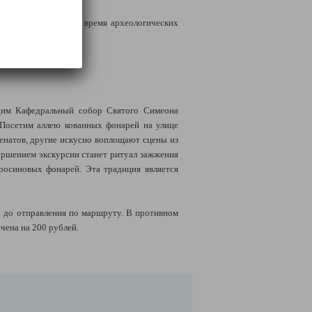
.
ихода, найденные во время археологических
идим Кафедральный собор Святого Симеона
. Посетим аллею кованных фонарей на улице
енатов, другие искусно воплощают сцены из
ершением экскурсии станет ритуал зажжения
росиновых фонарей. Эта традиция является
. до отправления по маршруту. В противном
чена на 200 рублей.