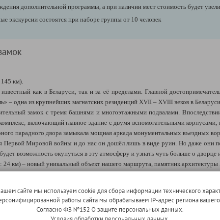
ждения дополнительной программы, а при наличии мест стоимость будет увели
е экскурсии состоятся при наборе группы от 10 человек
замок
145 км).
 известный как в Беларуси, так и за её пределами. Главной достопримечат
ь» – одна из крупнейших магнатских резиденций XVII – XVIII веков в Беларуси
ительный замок с тремя башнями и многоэтажными подвалами. Впоследствии
комплекс, включающий главное здание с двумя вспомогательными корпусами,
рного парадного двора замыкала мощная аркада монументальных въездных вор
 Первой Мировой войны и до нас он дошёл лишь в виде руин. Но даже они п
 будет возможность окунуться в эту атмосферу и узнать чуть больше о дворце 
 24 км) – новый уникальный объект нашего маршрута, памятник архитектуры 
ворца
. Второе его название – дворец Пусловских – родовое гнездо изве
нашем сайте мы используем cookie для сбора информации технического характ
чным для своего времени. Граненые башни разной высоты, узкие бойницы, с
 персонифицированной работы сайта мы обрабатываем IP-адрес региона вашег
агородное поместье. Одним из интересных архитектурных приёмов, при
Согласно ФЗ №152 О защите персональных данных.
, чтобы каждая комната могла купаться в лучах солнца только 2–3 дня в го
Условия обработки персональных данных.