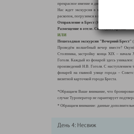
прекрасное имение и дворец был сожжен. С
Нас ждет экскурсия в ходе которой мы усл
раскопок, погрузимся в прошлое, познакоми
Отправление в Брест
(Коссово → Брест: 147
Размещение в отеле. Свободное время.
ИЛИ
Пешеходная экскурсия "Вечерний Брест"
(
Проведём волшебный вечер вместе? Окунё
Столпника, застройку конца XIX – начала 
Гоголя. Каждый из фонарей здесь уникален
произведений Н.В. Гоголя. С наступлением
фонарей на главной улице города – Совет
визитной карточкой города Бреста.
*Обращаем Ваше внимание, что бронировани
случае Туроператор не гарантирует подтвер
* Обращаем внимание: данные дополнительны
День 4: Несвиж