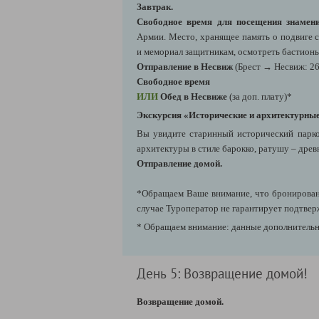
Завтрак.
Свободное время для посещения знамени
Армии. Место, хранящее память о подвиге с
и мемориал защитникам, осмотреть бастионы
Отправление в Несвиж
(Брест → Несвиж: 26
Свободное время
ИЛИ
Обед в Несвиже
(за доп. плату)*
Экскурсия «Исторические и архитектурны
Вы увидите старинный исторический парк
архитектуры в стиле барокко, ратушу – дре
Отправление домой.
*Обращаем Ваше внимание, что бронировани
случае Туроператор не гарантирует подтвер
* Обращаем внимание: данные дополнительны
День 5: Возвращение домой!
Возвращение домой.