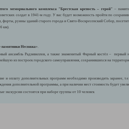
того мемориального комплекса "Брестская крепость – герой"
– памятн
оветских солдат в 1941-м году. У вас будет возможность пройти по сохран
, форты, руины зданий старого города и Свято-Воскресенский Собор, посетит
6 км).
е памятники Несвижа
».
овый ансамбль Радзивиллов, а также знаменитый Фарный костёл – первый 
внейшую из построек городского самоуправления, сохранившихся на территори
е и оплату дополнительных программ необходимо производить заранее, т.е
ждения дополнительной программы, а при наличии мест стоимость будет увели
е экскурсии состоятся при наборе группы от 10 человек