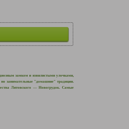
диозным замком и извилистыми улочками,
, но занимательные "домашние" традиции.
жества Литовского
—
Новогрудок. Самые