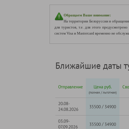
Обращаем Ваше внимание:
На территории Белоруссии в обращени
для туристов, т.е. для этого предусмотрен
систем Visa и Mastercard временно не обслуж
Ближайшие даты т
Отправление
Цена руб.
Св
(полная / льготная)
20.08-
/
35500
34900
24.08.2026
03.09-
/
35500
34900
07.09.2026