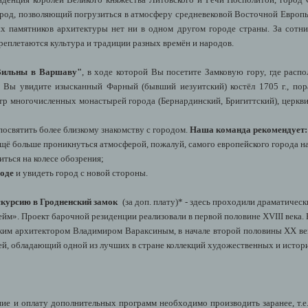
род, позволяющий погрузиться в атмосферу средневековой Восточной Европы
х памятников архитектуры нет ни в одном другом городе страны. За сотн
переплетаются культура и традиции разных времён и народов.
 Вильны в Варшаву"
, в ходе которой Вы посетите Замковую гору, где расп
е Вы увидите изысканный Фарный (бывший иезуитский) костёл 1705 г., п
отр многочисленных монастырей города (Бернардинский, Бригиттский), церкв
посвятить более близкому знакомству с городом.
Наша команда рекомендует:
щё больше проникнуться атмосферой, пожалуй, самого европейского города на
иться на колесе обозрения;
ходе
и увидеть город с новой стороны.
скурсию в
Гродненский замок
(за доп. плату)* - здесь проходили драматичес
йм». Проект барочной резиденции реализовали в первой половине XVIII века.
ским архитектором Владимиром Вараксиным, в начале второй половины XX век
й, обладающий одной из лучших в стране коллекций художественных и истор
е и оплату дополнительных программ необходимо производить заранее, т.е