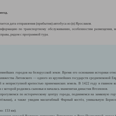
еезд.
тается дата отправления (прибытия) автобуса из (в) Ярославля.
нформацию по транспортному обслуживанию, особенностям размещения, м
рава, рядом с программой тура.
внейших городов на белорусской земле. Время его основания историки относ
княжества Литовского — одного из крупнейших государств средневековой Ев
 и неприступной крепостью принеманских земель. В 1422 году в главном ко
 с которой родились сыновья и началась знаменитая династия Ягеллонов.
рогуляемся по историческому центру города, поднимемся на замковую гору
тёльная), а также увидим масштабный Фарный костёл, уникальную Борисо
о: 153 км).
зиденция королей Великого княжества Литовского и Речи Посполитой, город