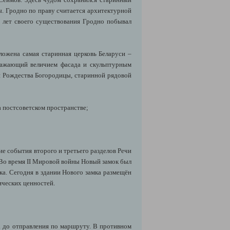
. Гродно по праву считается архитектурной
и лет своего существования Гродно побывал
оложена самая старинная церковь Беларуси –
оражающий величием фасада и скульптурным
и Рождества Богородицы, старинной рядовой
 постсоветском пространстве;
кие события второго и третьего разделов Речи
 Во время II Мировой войны Новый замок был
а. Сегодня в здании Нового замка размещён
ических ценностей.
. до отправления по маршруту. В противном