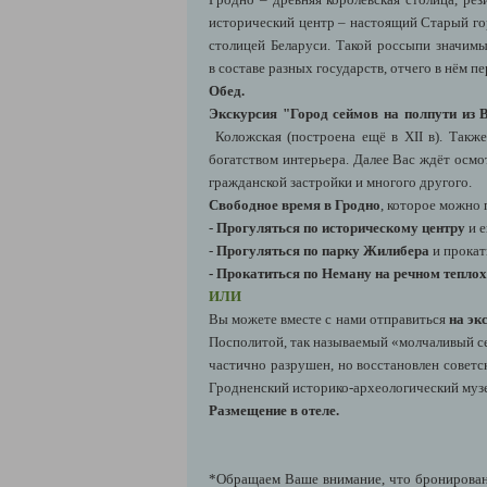
исторический центр – настоящий Старый го
столицей Беларуси. Такой россыпи значимы
в составе разных государств, отчего в нём 
Обед.
Экскурсия "Город сеймов на полпути из
Коложская (построена ещё в XII в). Такж
богатством интерьера. Далее Вас ждёт осм
гражданской застройки и многого другого.
Свободное время в Гродно
, которое можно 
-
Прогуляться по историческому центру
и е
-
Прогуляться по парку Жилибера
и прокат
- Прокатиться по Неману на речном тепло
ИЛИ
Вы можете вместе с нами отправиться
на эк
Посполитой, так называемый «молчаливый се
частично разрушен, но восстановлен совет
Гродненский историко-археологический музе
Размещение в отеле.
*Обращаем Ваше внимание, что бронировани