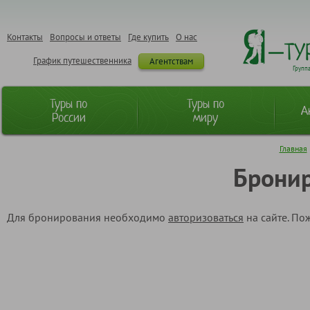
Контакты
Вопросы и ответы
Где купить
О нас
График путешественника
Агентствам
Групп
Туры по
Туры по
А
России
миру
Главная
Бронир
Для бронирования необходимо
авторизоваться
на сайте. По