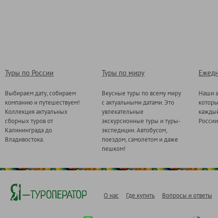
Туры по России
Туры по миру
Ежедн
Выбираем дату, собираем
Вкусные туры по всему миру
Наши а
компанию и путешествуем!
с актуальными датами. Это
котор
Коллекция актуальных
увлекательные
каждый
сборных туров от
экскурсионные туры и туры-
России
Калининграда до
экспедиции. Автобусом,
Владивостока.
поездом, самолетом и даже
пешком!
О нас
Где купить
Вопросы и ответы