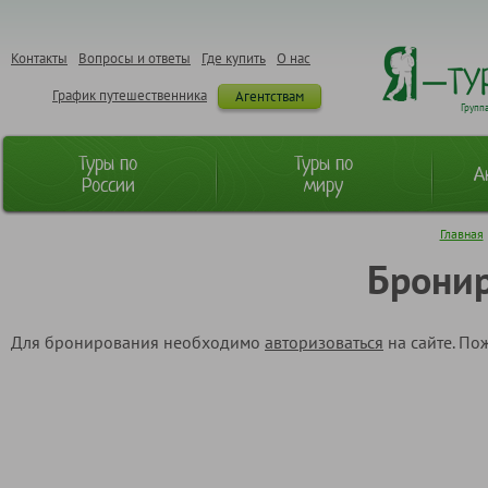
Контакты
Вопросы и ответы
Где купить
О нас
График путешественника
Агентствам
Групп
Туры по
Туры по
А
России
миру
Главная
Бронир
Для бронирования необходимо
авторизоваться
на сайте. По