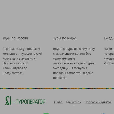
Туры по России
Туры по миру
Ежедн
Выбираем дату, собираем
Вкусные туры по всему миру
Наши а
компанию и путешествуем!
с актуальными датами. Это
котор
Коллекция актуальных
увлекательные
каждый
сборных туров от
экскурсионные туры и туры-
России
Калининграда до
экспедиции. Автобусом,
Владивостока.
поездом, самолетом и даже
пешком!
О нас
Где купить
Вопросы и ответы