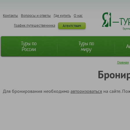
Контакты
Вопросы и ответы
Где купить
О нас
График путешественника
Агентствам
Групп
Туры по
Туры по
А
России
миру
Главная
Бронир
Для бронирования необходимо
авторизоваться
на сайте. По