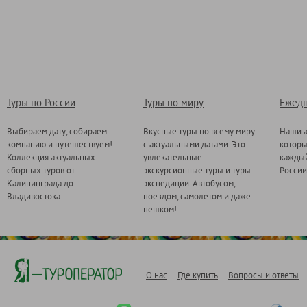
Туры по России
Туры по миру
Ежедн
Выбираем дату, собираем
Вкусные туры по всему миру
Наши а
компанию и путешествуем!
с актуальными датами. Это
котор
Коллекция актуальных
увлекательные
каждый
сборных туров от
экскурсионные туры и туры-
России
Калининграда до
экспедиции. Автобусом,
Владивостока.
поездом, самолетом и даже
пешком!
О нас
Где купить
Вопросы и ответы